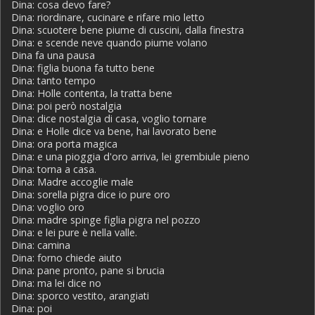
Dina: cosa devo fare?
Dina: riordinare, cucinare e rifare mio letto
Dina: scuotere bene piume di cuscini, dalla finestra
Dina: e scende neve quando piume volano
Dina fa una pausa
Dina: figlia buona fa tutto bene
Dina: tanto tempo
Dina: Holle contenta, la tratta bene
Dina: poi però nostalgia
Dina: dice nostalgia di casa, voglio tornare
Dina: e Holle dice va bene, hai lavorato bene
Dina: ora porta magica
Dina: e una pioggia d'oro arriva, lei grembiule pieno
Dina: torna a casa.
Dina: Madre accoglie male
Dina: sorella pigra dice io pure oro
Dina: voglio oro
Dina: madre spinge figlia pigra nel pozzo
Dina: e lei pure è nella valle.
Dina: camina
Dina: forno chiede aiuto
Dina: pane pronto, pane si brucia
Dina: ma lei dice no
Dina: sporco vestito, arangiati
Dina: poi