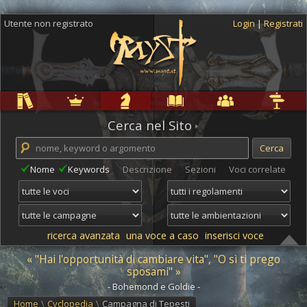
Utente non registrato
Login
|
Registrati
Regole
Ambientazioni
Campagne
Cyclopedia
Community
Altro
Cerca nel Sito
Nome
Keywords
Descrizione
Sezioni
Voci correlate
ricerca avanzata
una voce a caso
inserisci voce
« "Hai l'opportunità di cambiare vita", "O sì ti prego
sposami" »
- Bohemond e Goldie -
Home
\
Cyclopedia
\
Campagna di Tepesti