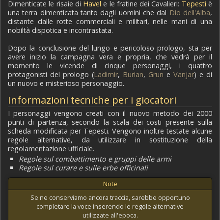
Dimenticate le risaie di
Havel
e le fratine dei Cavalieri:
Tepesti
è
una terra dimenticata tanto dagli uomini che dal
Dio dell'Alba
,
distante dalle rotte commerciali e militari, nelle mani di una
nobiltà dispotica e incontrastata.
Dopo la conclusione del lungo e pericoloso prologo, sta per
avere inizio la campagna vera e propria, che vedrà per il
momento le vicende di cinque personaggi, i quattro
protagonisti del prologo (
Ladimir
,
Burian
,
Grun
e
Vanjar
) e di
un nuovo e misterioso personaggio.
Informazioni tecniche per i giocatori
I personaggi vengono creati con il nuovo metodo dei 2000
punti di partenza, secondo la scala dei costi presente sulla
scheda modificata per Tepesti. Vengono inoltre testate alcune
regole alternative, da utilizzare in sostituzione della
regolamentazione ufficiale.
Regole sul combattimento e gruppi delle armi
Regole sul curare e sulle erbe officinali
Note
Se ne conserviamo ancora traccia, sarebbe opportuno
completare la voce inserendo le regole alternative
utilizzate all'epoca.