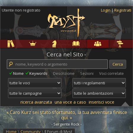
Utente non registrato
Login
|
Registrati
Regole
Ambientazioni
Campagne
Cyclopedia
Community
Altro
Cerca nel Sito
Nome
Keywords
Descrizione
Sezioni
Voci correlate
ricerca avanzata
una voce a caso
inserisci voce
« Caro Kurz sei stato sfortunato, la tua avventura finisce
qui. »
- Sergente Rock -
Home
\
Community
\
Il Forum di Myst