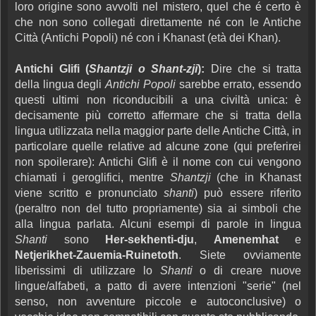
loro origine sono avvolti nel mistero, quel che é certo è
che non sono collegati direttamente né con le Antiche
Città (Antichi Popoli) né con i Khanast (età dei Khan).
Antichi Glifi (
Shantzji o Shant-zji
):
Dire che si tratta
della lingua degli
Antichi Popoli
sarebbe errato, essendo
questi ultimi non riconducibili a una civiltà unica: è
decisamente più corretto affermare che si tratta della
lingua utilizzata nella maggior parte delle Antiche Città, in
particolare quelle relative ad alcune zone (qui preferirei
non spoilerare): Antichi Glifi è il nome con cui vengono
chiamati i geroglifici, mentre
Shantzji
(che in Khanast
viene scritto e pronunciato
shanti
) può essere riferito
(peraltro non del tutto propriamente) sia ai simboli che
alla lingua parlata. Alcuni esempi di parole in lingua
Shanti
sono
Her-sekhenti-dju
,
Amenemhat
e
Netjerikhet-Zauemia-Ruinetoth
. Siete ovviamente
liberissimi di utilizzare lo
Shanti
o di creare nuove
lingue/alfabeti, a patto di avere intenzioni "serie" (nel
senso, non avventure piccole e autoconclusive) o