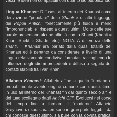
vecchie idee non compatibili con quanto sto pubblicando.
Lingua Khanast:
Diffusosi all'interno dei Khanast come
derivazione "popolare" dello
Shanti
e di altri linguaggi
dei
Popoli Antichi
, foneticamente più fluida e meno
"impronunciabile" rispetto a questi ultimi. Molte delle sue
parole presentano alcune affinità con lo Shanti (Khenti =
Khan, Shekt = Shade, etc.). NOTA: A differenza dello
shanti
, il
Khanast
era parlato dalla quasi totalità dei
Khanast ed è pertanto da considerare a livello di una
lingua relativamente condivisa, formatasi raccogliendo le
influenze degli idiomi precedenti e diffusa a seguito dei
contatti stabiliti tra i vari Khan.
Alfabeto
Khanast
:
Alfabeto affine a quello Turniano e
probabilmente avente origine comune con quest'ultimo,
in uso all'interno dei Khanast fin dal quinto secolo a.f. e
del tutto scollegato dagli
Antichi Glifi
. Evolutosi nel corso
del tempo fino a formare il "moderno" Alfabeto
Greyhaven: i suoi caratteri sono in gran parte leggibili da
chi conosce quest'ultimo, sia pure con la dovuta pratica.