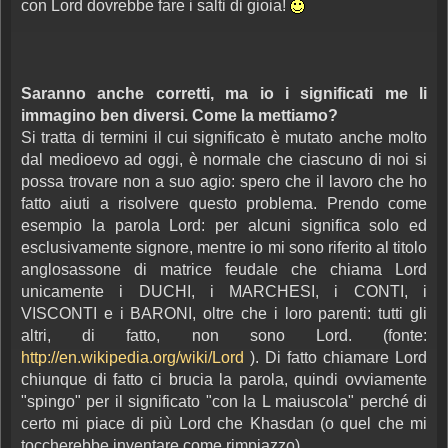
con Lord dovrebbe fare i salti di gioia!
Saranno anche corretti, ma io i significati me li
immagino ben diversi. Come la mettiamo?
Si tratta di termini il cui significato è mutato anche molto
dal medioevo ad oggi, è normale che ciascuno di noi si
possa trovare non a suo agio: spero che il lavoro che ho
fatto aiuti a risolvere questo problema. Prendo come
esempio la parola Lord: per alcuni significa solo ed
esclusivamente signore, mentre io mi sono riferito al titolo
anglosassone di matrice feudale che chiama Lord
unicamente i DUCHI, i MARCHESI, i CONTI, i
VISCONTI e i BARONI, oltre che i loro parenti: tutti gli
altri, di fatto, non sono Lord. (fonte:
http://en.wikipedia.org/wiki/Lord
). Di fatto chiamare Lord
chiunque di fatto ci brucia la parola, quindi ovviamente
"spingo" per il significato "con la L maiuscola" perché di
certo mi piace di più Lord che Khasdan (o quel che mi
toccherebbe inventare come rimpiazzo).