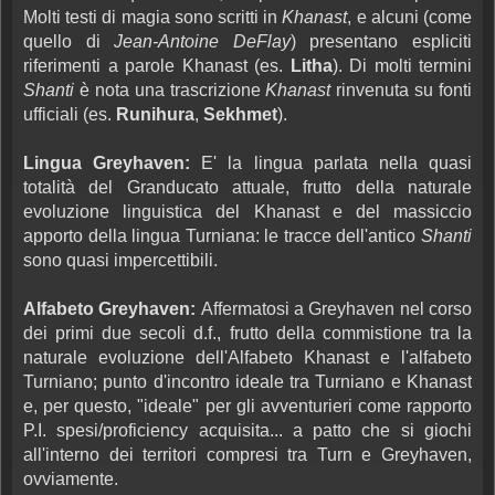
Molti testi di magia sono scritti in
Khanast
, e alcuni (come
quello di
Jean-Antoine DeFlay
) presentano espliciti
riferimenti a parole Khanast (es.
Litha
). Di molti termini
Shanti
è nota una trascrizione
Khanast
rinvenuta su fonti
ufficiali (es.
Runihura
,
Sekhmet
).
Lingua Greyhaven:
E' la lingua parlata nella quasi
totalità del Granducato attuale, frutto della naturale
evoluzione linguistica del Khanast e del massiccio
apporto della lingua Turniana: le tracce dell'antico
Shanti
sono quasi impercettibili.
Alfabeto Greyhaven:
Affermatosi a Greyhaven nel corso
dei primi due secoli d.f., frutto della commistione tra la
naturale evoluzione dell'Alfabeto Khanast e l'alfabeto
Turniano; punto d'incontro ideale tra Turniano e Khanast
e, per questo, "ideale" per gli avventurieri come rapporto
P.I. spesi/proficiency acquisita... a patto che si giochi
all'interno dei territori compresi tra Turn e Greyhaven,
ovviamente.