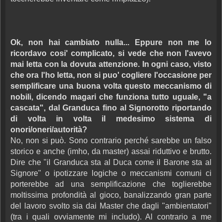
Ok, non hai cambiato nulla... Eppure non me lo
ricordavo cosi' complicato, si vede che non l'avevo
mai letta con la dovuta attenzione. In ogni caso, visto
che ora l'ho letta, non si puo' cogliere l'occasione per
semplificare una buona volta questo meccanismo di
nobili, dicendo magari che funziona tutto uguale, "a
cascata", dal Granduca fino al Signorotto riportando
di volta in volta il medesimo sistema di
onori/oneri/autorità?
No, non si può. Sono contrario perché sarebbe un falso
storico e anche (imho, da master) assai riduttivo e brutto.
Dire che "il Granduca sta al Duca come il Barone sta al
Signore" o ipotizzare logiche o meccanismi comuni ci
porterebbe ad una semplificazione che toglierebbe
moltissima profondità al gioco, banalizzando gran parte
del lavoro svolto sia dai Master che dagli "ambientatori"
(tra i quali ovviamente mi includo). Al contrario a me