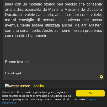
linea con un modello storico ben preciso che consente
ampia discrezionalità da Master a Master e da Ducato a
Ducato; se volete cambiarla, abolirla e fare come volete,
ma vi consiglio di pensare a qualcosa che possa
eventualmente essere utilizzata anche "da altri Master"
con una certa libertà. Anche sul nome nessun problema,
come scritto chiaramente.
Buona lettura!!
DarkAngel
Annika
Colonnello
Questo sito utilizza cookie proprietari per gestire, migliorare e
OK
personalizzare l'esperienza di navigazione. Chiudendo questa
notifica o proseguendo con la navigazione acconsenti all'utilizzo dei cookie.
Maggiori
03/10/2007, 10:57
informazioni
Messaggio