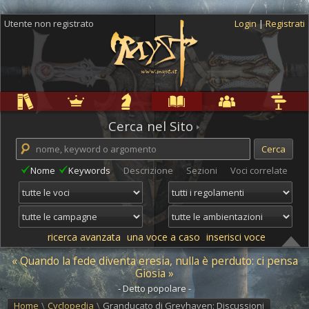
Utente non registrato
Login
|
Registrati
Regole
Ambientazioni
Campagne
Cyclopedia
Community
Altro
Cerca nel Sito
Nome
Keywords
Descrizione
Sezioni
Voci correlate
ricerca avanzata
una voce a caso
inserisci voce
« Quando la fede diventa eresia, nulla è perduto: ci pensa
Giosia »
- Detto popolare -
Home
\
Cyclopedia
\
Granducato di Greyhaven: Discussioni