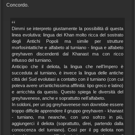
Concordo.
Dimmi se interpreto giustamente la possibilità di questa
linea evolutiva: lingua dei Khan molto ricca del sostrato
degli Antichi Popoli ma simile per strutture
morfosintattiche e alfabeto al turniano - lingua e alfabeto
greyhaven discendenti dal Khanast ma con ricco
influsso del turniano.
Anticipo che il deliota, la lingua che nell'Impero è
succeduta al turniano, è invece la lingua delle antiche
città del Sud evolutasi a contatto con il turniano (con cui
poteva avere un'antichissima afffinità: tipo greco e latino)
e arricchita da questo. Questo spiega le diversità del
greyhavenese, anche e soprattutto nell'alfabeto.
In soldoni, per un pg greyhavenese non dovrebbe essere
troppo difficile apprendere il gruppo greyhaven - khanast
- turniano, ma neanche, con uno sofrzo in più,
aggiungerci il deliota (soprattutto, direi, partendo dalla
conoscenza del turniano). Così per il pg deliota non