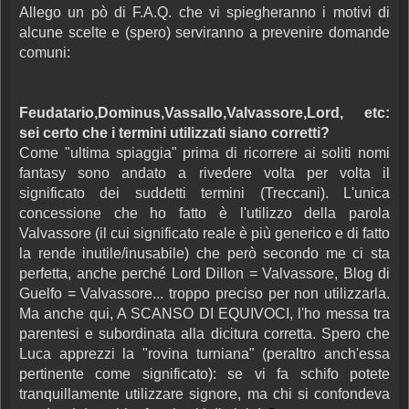
Allego un pò di F.A.Q. che vi spiegheranno i motivi di
alcune scelte e (spero) serviranno a prevenire domande
comuni:
Feudatario,Dominus,Vassallo,Valvassore,Lord, etc:
sei certo che i termini utilizzati siano corretti?
Come "ultima spiaggia" prima di ricorrere ai soliti nomi
fantasy sono andato a rivedere volta per volta il
significato dei suddetti termini (Treccani). L'unica
concessione che ho fatto è l'utilizzo della parola
Valvassore (il cui significato reale è più generico e di fatto
la rende inutile/inusabile) che però secondo me ci sta
perfetta, anche perché Lord Dillon = Valvassore, Blog di
Guelfo = Valvassore... troppo preciso per non utilizzarla.
Ma anche qui, A SCANSO DI EQUIVOCI, l'ho messa tra
parentesi e subordinata alla dicitura corretta. Spero che
Luca apprezzi la "rovina turniana" (peraltro anch'essa
pertinente come significato): se vi fa schifo potete
tranquillamente utilizzare signore, ma chi si confondeva