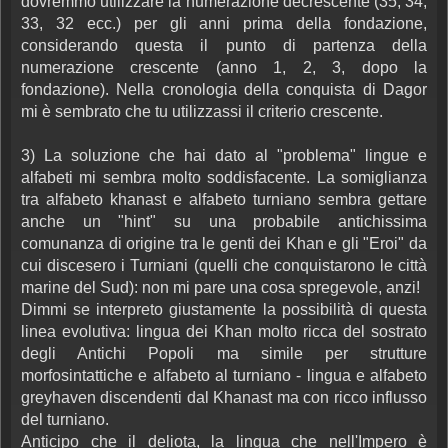
dovremmo utilizzare la numerazione decrescente (35, 34,
33, 32 ecc.) per gli anni prima della fondazione,
considerando questa il punto di partenza della
numerazione crescente (anno 1, 2, 3, dopo la
fondazione). Nella cronologia della conquista di Dagor
mi è sembrato che tu utilizzassi il criterio crescente.
3) La soluzione che hai dato al "problema" lingue e
alfabeti mi sembra molto soddisfacente. La somiglianza
tra alfabeto khanast e alfabeto turniano sembra gettare
anche un "hint" su una probabile antichissima
comunanza di origine tra le genti dei Khan e gli "Eroi" da
cui discesero i Turniani (quelli che conquistarono le città
marine del Sud): non mi pare una cosa spregevole, anzi!
Dimmi se interpreto giustamente la possibilità di questa
linea evolutiva: lingua dei Khan molto ricca del sostrato
degli Antichi Popoli ma simile per strutture
morfosintattiche e alfabeto al turniano - lingua e alfabeto
greyhaven discendenti dal Khanast ma con ricco influsso
del turniano.
Anticipo che il deliota, la lingua che nell'Impero è