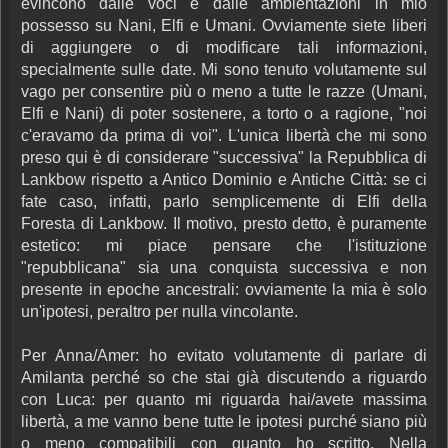
evincono dalle voci e dalle ambientazioni in mio
possesso su Nani, Elfi e Umani. Ovviamente siete liberi
di aggiungere o di modificare tali informazioni,
specialmente sulle date. Mi sono tenuto volutamente sul
vago per consentire più o meno a tutte le razze (Umani,
Elfi e Nani) di poter sostenere, a torto o a ragione, "noi
c'eravamo da prima di voi". L'unica libertà che mi sono
preso qui è di considerare "successiva" la Repubblica di
Lankbow rispetto a Antico Dominio e Antiche Città: se ci
fate caso, infatti, parlo semplicemente di Elfi della
Foresta di Lankbow. Il motivo, presto detto, è puramente
estetico: mi piace pensare che l'istituzione
"repubblicana" sia una conquista successiva e non
presente in epoche ancestrali: ovviamente la mia è solo
un'ipotesi, peraltro per nulla vincolante.
Per Anna/Amer: ho evitato volutamente di parlare di
Amilanta perché so che stai già discutendo a riguardo
con Luca: per quanto mi riguarda hai/avete massima
libertà, a me vanno bene tutte le ipotesi purché siano più
o meno compatibili con quanto ho scritto. Nella