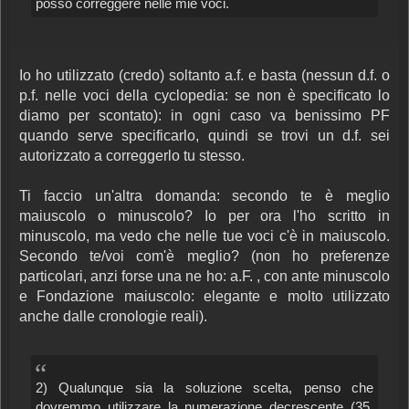
posso correggere nelle mie voci.
Io ho utilizzato (credo) soltanto a.f. e basta (nessun d.f. o
p.f. nelle voci della cyclopedia: se non è specificato lo
diamo per scontato): in ogni caso va benissimo PF
quando serve specificarlo, quindi se trovi un d.f. sei
autorizzato a correggerlo tu stesso.
Ti faccio un'altra domanda: secondo te è meglio
maiuscolo o minuscolo? Io per ora l'ho scritto in
minuscolo, ma vedo che nelle tue voci c'è in maiuscolo.
Secondo te/voi com'è meglio? (non ho preferenze
particolari, anzi forse una ne ho: a.F. , con ante minuscolo
e Fondazione maiuscolo: elegante e molto utilizzato
anche dalle cronologie reali).
2) Qualunque sia la soluzione scelta, penso che
dovremmo utilizzare la numerazione decrescente (35,