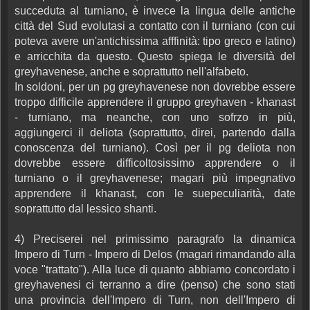
succeduta al turniano, è invece la lingua delle antiche
città del Sud evolutasi a contatto con il turniano (con cui
poteva avere un'antichissima afffinità: tipo greco e latino)
e arricchita da questo. Questo spiega le diversità del
greyhavenese, anche e soprattutto nell'alfabeto.
In soldoni, per un pg greyhavenese non dovrebbe essere
troppo difficile apprendere il gruppo greyhaven - khanast
- turniano, ma neanche, con uno sofrzo in più,
aggiungerci il deliota (soprattutto, direi, partendo dalla
conoscenza del turniano). Così per il pg deliota non
dovrebbe essere difficoltosissimo apprendere o il
turniano o il greyhavenese; magari più impegnativo
apprendere il khanast, con le suepeculiarità, date
soprattutto dal lessico shanti.
4) Preciserei nel primissimo paragrafo la dinamica
Impero di Turn - Impero di Delos (magari rimandando alla
voce "trattato"). Alla luce di quanto abbiamo concordato i
greyhavenesi ci terranno a dire (penso) che sono stati
una provincia dell'Impero di Turn, non dell'Impero di