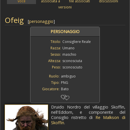
voce
associata a
file associati
discussioni
versioni
Ofeig
[
personaggio
]
PERSONAGGIO
Titolo:
Consigliere Reale
Razza:
Umano
Sesso:
maschio
Altezza:
sconosciuta
Peso:
sconosciuto
Ruolo:
ambiguo
Tipo:
PNG
Giocatore:
Bato
Druido Nordro del villaggio Skoffin,
nell'Eddorn, e componente del
Consiglio ristretto di
Re Malkson di
Skoffin
.