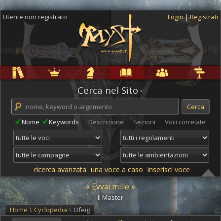
Utente non registrato
Login
|
Registrati
Regole
Ambientazioni
Campagne
Cyclopedia
Community
Altro
Cerca nel Sito
Nome
Keywords
Descrizione
Sezioni
Voci correlate
ricerca avanzata
una voce a caso
inserisci voce
« Evvai mille »
- Il Master -
Home
\
Cyclopedia
\
Ofeig