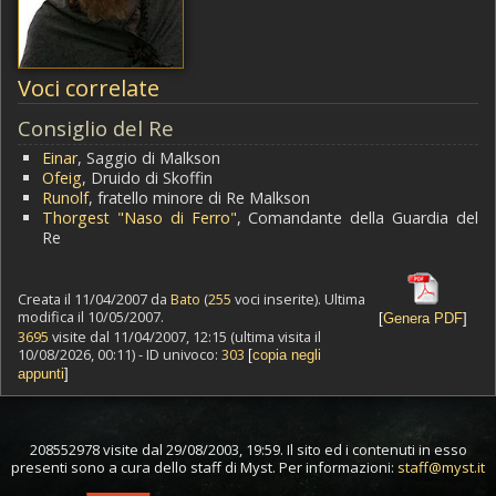
Voci correlate
Consiglio del Re
Einar
, Saggio di Malkson
Ofeig
, Druido di Skoffin
Runolf
, fratello minore di Re Malkson
Thorgest "Naso di Ferro"
, Comandante della Guardia del
Re
Creata il 11/04/2007 da
Bato
(
255
voci inserite). Ultima
modifica il 10/05/2007.
[
Genera PDF
]
3695
visite dal 11/04/2007, 12:15 (ultima visita il
10/08/2026, 00:11) - ID univoco:
303
[
copia negli
appunti
]
208552978 visite dal 29/08/2003, 19:59. Il sito ed i contenuti in esso
presenti sono a cura dello staff di Myst. Per informazioni:
staff@myst.it