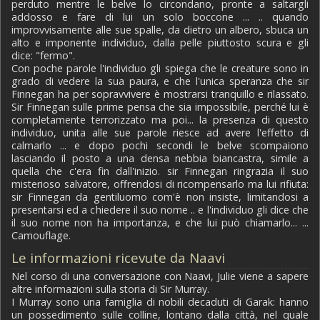
perduto mentre le belve lo circondano, pronte a saltargli
addosso e fare di lui un solo boccone ... .. quando
improvvisamente alle sue spalle, da dietro un albero, sbuca un
alto e imponente individuo, dalla pelle piuttosto scura e gli
dice: "fermo".
Con poche parole l'individuo gli spiega che le creature sono in
grado di vedere la sua paura, e che l'unica speranza che sir
Finnegan ha per sopravvivere è mostrarsi tranquillo e rilassato.
Sir Finnegan sulle prime pensa che sia impossibile, perché lui è
completamente terrorizzato ma poi... la presenza di questo
individuo, unita alle sue parole riesce ad avere l'effetto di
calmarlo ... e dopo pochi secondi le belve scompaiono
lasciando il posto a una densa nebbia biancastra, simile a
quella che c'era fin dall'inizio. sir Finnegan ringrazia il suo
misterioso salvatore, offrendosi di ricompensarlo ma lui rifiuta:
sir Finnegan da gentiluomo com'è non insiste, limitandosi a
presentarsi ed a chiedere il suo nome .. e l'individuo gli dice che
il suo nome non ha importanza, e che lui può chiamarlo... ...
Camouflage.
Le informazioni ricevute da Naavi
Nel corso di una conversazione con Naavi, Julie viene a sapere
altre informazioni sulla storia di Sir Murray.
I Murray sono una famiglia di nobili decaduti di Garak: hanno
un possedimento sulle colline, lontano dalla città, nel quale