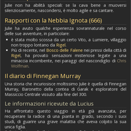
Julie non ha abilità speciali: se la cava bene a muoversi
silenziosamente, nascondersi, è molto agile e sa cantare.
Rapporti con la Nebbia Ignota (666)
Julie ha avuto qualche esperienza sovrannaturale nel corso
delle sue avventure, in particolare:
è stata molto scossa da un certo Vito, a Lumiere, villaggio
non troppo lontano da
Rigel
.
Più di recente, nel
Bosco delle Falene
nei pressi della città di
Rigel
, ha provato sensazioni misteriose legate a una
minaccia incombente, nei paraggi del nascondiglio di
Chris
Wolfman
.
Il diario di Finnegan Murray
Una storia che incuriosisce moltissimo Julie è quella di Finnegan
Murray, Baronetto della contea di Garak e esploratore del
Massiccio Centrale vissuto alla fine del 300.
Le informazioni ricevute da Lucius
Ha affrontato questo viaggio in età già avanzata, per
recuperare la radice di una pianta in grado, secondo i suoi
studi, di guarire una grave malattia che aveva colpito la sua
unica figlia.