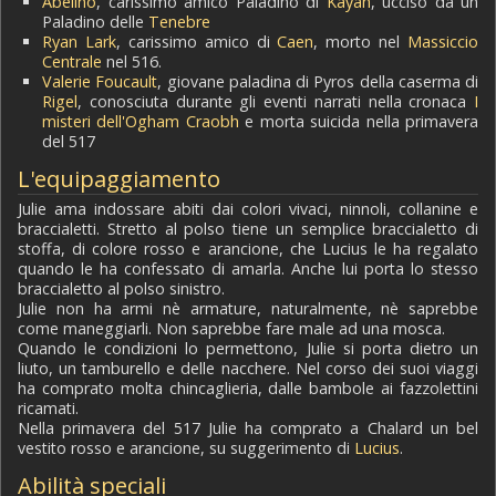
Abelino
, carissimo amico Paladino di
Kayah
, ucciso da un
Paladino delle
Tenebre
Ryan Lark
, carissimo amico di
Caen
, morto nel
Massiccio
Centrale
nel 516.
Valerie Foucault
, giovane paladina di Pyros della caserma di
Rigel
, conosciuta durante gli eventi narrati nella cronaca
I
misteri dell'Ogham Craobh
e morta suicida nella primavera
del 517
L'equipaggiamento
Julie ama indossare abiti dai colori vivaci, ninnoli, collanine e
braccialetti. Stretto al polso tiene un semplice braccialetto di
stoffa, di colore rosso e arancione, che Lucius le ha regalato
quando le ha confessato di amarla. Anche lui porta lo stesso
braccialetto al polso sinistro.
Julie non ha armi nè armature, naturalmente, nè saprebbe
come maneggiarli. Non saprebbe fare male ad una mosca.
Quando le condizioni lo permettono, Julie si porta dietro un
liuto, un tamburello e delle nacchere. Nel corso dei suoi viaggi
ha comprato molta chincaglieria, dalle bambole ai fazzolettini
ricamati.
Nella primavera del 517 Julie ha comprato a Chalard un bel
vestito rosso e arancione, su suggerimento di
Lucius
.
Abilità speciali