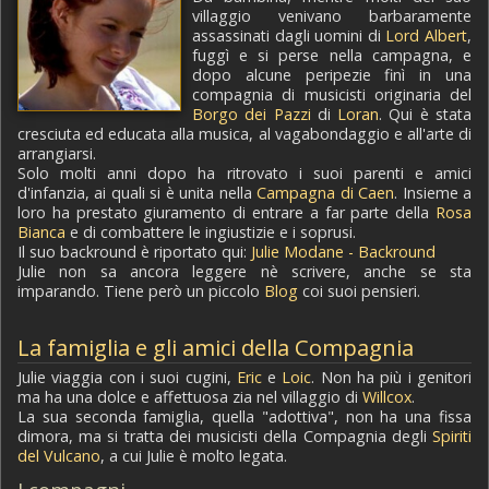
villaggio venivano barbaramente
assassinati dagli uomini di
Lord Albert
,
fuggì e si perse nella campagna, e
dopo alcune peripezie finì in una
compagnia di musicisti originaria del
Borgo dei Pazzi
di
Loran
. Qui è stata
cresciuta ed educata alla musica, al vagabondaggio e all'arte di
arrangiarsi.
Solo molti anni dopo ha ritrovato i suoi parenti e amici
d'infanzia, ai quali si è unita nella
Campagna di Caen
. Insieme a
loro ha prestato giuramento di entrare a far parte della
Rosa
Bianca
e di combattere le ingiustizie e i soprusi.
Il suo backround è riportato qui:
Julie Modane - Backround
Julie non sa ancora leggere nè scrivere, anche se sta
imparando. Tiene però un piccolo
Blog
coi suoi pensieri.
La famiglia e gli amici della Compagnia
Julie viaggia con i suoi cugini,
Eric
e
Loic
. Non ha più i genitori
ma ha una dolce e affettuosa zia nel villaggio di
Willcox
.
La sua seconda famiglia, quella "adottiva", non ha una fissa
dimora, ma si tratta dei musicisti della Compagnia degli
Spiriti
del Vulcano
, a cui Julie è molto legata.