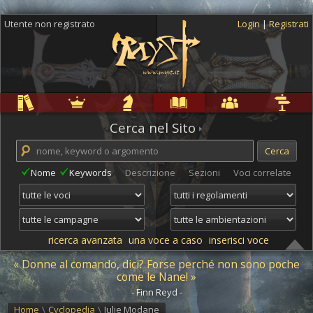
Utente non registrato
Login
|
Registrati
Regole
Ambientazioni
Campagne
Cyclopedia
Community
Altro
Cerca nel Sito
Nome
Keywords
Descrizione
Sezioni
Voci correlate
ricerca avanzata
una voce a caso
inserisci voce
« Donne al comando, dici? Forse perché non sono poche
come le Nane! »
- Finn Reyd -
Home
\
Cyclopedia
\
Julie Modane