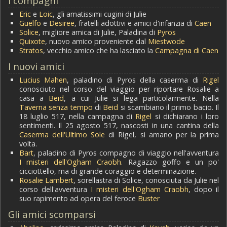
I compagni
Eric
e
Loic
, gli amatissimi cugini di Julie
Guelfo
e
Desiree
, fratelli adottivi e amici d'infanzia di
Caen
Solice
, migliore amica di Julie, Paladina di
Pyros
Quixote
, nuovo amico proveniente dal
Miestwode
Stratos
, vecchio amico che ha lasciato la
Campagna di Caen
I nuovi amici
Lucius Mahen
, paladino di Pyros della caserma di
Rigel
conosciuto nel corso del viaggio per riportare Rosalie a
casa a
Beid
, a cui Julie si lega particolarmente. Nella
Taverna senza tempo
di
Beid
si scambiano il primo bacio. Il
18 luglio 517, nella campagna di
Rigel
si dichiarano i loro
sentimenti. Il 25 agosto 517, nascosti in una cantina della
Caserma dell'Ultimo Sole
di Rigel, si amano per la prima
volta.
Bart
, paladino di Pyros compagno di viaggio nell'avventura
I misteri dell'Ogham Craobh
. Ragazzo goffo e un po'
cicciottello, ma di grande coraggio e determinazione.
Rosalie Lambert
, sorellastra di Solice, conosciuta da Julie nel
corso dell'avventura
I misteri dell'Ogham Craobh
, dopo il
suo rapimento ad opera del feroce
Buster
Gli amici scomparsi