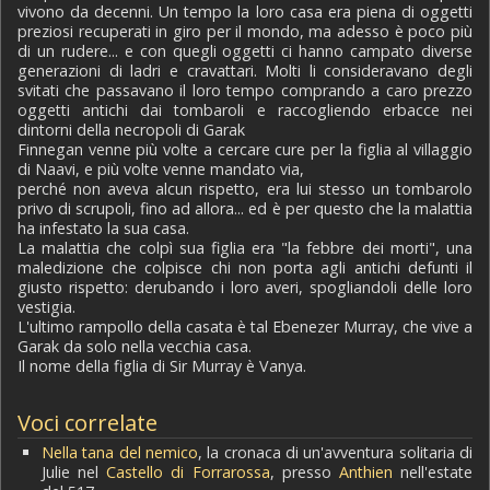
vivono da decenni. Un tempo la loro casa era piena di oggetti
preziosi recuperati in giro per il mondo, ma adesso è poco più
di un rudere... e con quegli oggetti ci hanno campato diverse
generazioni di ladri e cravattari. Molti li consideravano degli
svitati che passavano il loro tempo comprando a caro prezzo
oggetti antichi dai tombaroli e raccogliendo erbacce nei
dintorni della necropoli di Garak
Finnegan venne più volte a cercare cure per la figlia al villaggio
di Naavi, e più volte venne mandato via,
perché non aveva alcun rispetto, era lui stesso un tombarolo
privo di scrupoli, fino ad allora... ed è per questo che la malattia
ha infestato la sua casa.
La malattia che colpì sua figlia era "la febbre dei morti", una
maledizione che colpisce chi non porta agli antichi defunti il
giusto rispetto: derubando i loro averi, spogliandoli delle loro
vestigia.
L'ultimo rampollo della casata è tal Ebenezer Murray, che vive a
Garak da solo nella vecchia casa.
Il nome della figlia di Sir Murray è Vanya.
Voci correlate
Nella tana del nemico
, la cronaca di un'avventura solitaria di
Julie nel
Castello di Forrarossa
, presso
Anthien
nell'estate