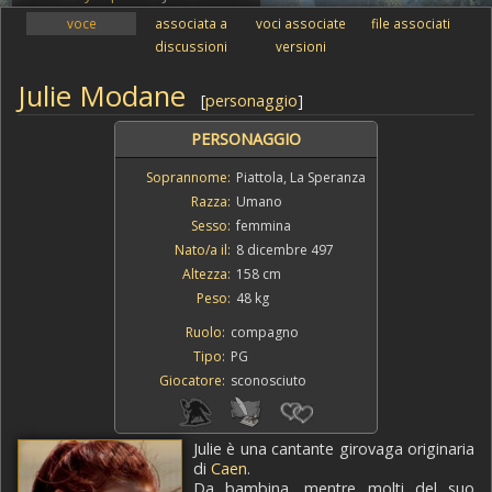
voce
associata a
voci associate
file associati
discussioni
versioni
Julie Modane
[
personaggio
]
PERSONAGGIO
Soprannome:
Piattola, La Speranza
Razza:
Umano
Sesso:
femmina
Nato/a il:
8 dicembre 497
Altezza:
158 cm
Peso:
48 kg
Ruolo:
compagno
Tipo:
PG
Giocatore:
sconosciuto
Julie è una cantante girovaga originaria
di
Caen
.
Da bambina, mentre molti del suo