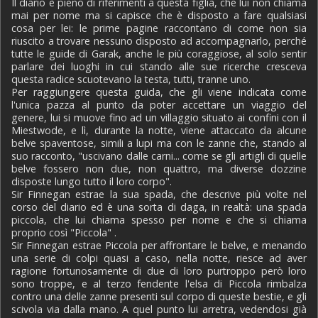
Il diario è pieno di riferimenti a questa figlia, che lui non chiama
mai per nome ma si capisce che è disposto a fare qualsiasi
cosa per lei: le prime pagine raccontano di come non sia
riuscito a trovare nessuno disposto ad accompagnarlo, perché
tutte le guide di Garak, anche le più coraggiose, al solo sentir
parlare dei luoghi in cui stando alle sue ricerche cresceva
questa radice scuotevano la testa, tutti, tranne uno.
Per raggiungere questa guida, che gli viene indicata come
l'unica pazza al punto da poter accettare un viaggio del
genere, lui si muove fino ad un villaggio situato ai confini con il
Miestwode, e lì, durante la notte, viene attaccato da alcune
belve spaventose, simili a lupi ma con le zanne che, stando al
suo racconto, "uscivano dalle carni... come se gli artigli di quelle
belve fossero non due, non quattro, ma diverse dozzine
disposte lungo tutto il loro corpo".
Sir Finnegan estrae la sua spada, che descrive più volte nel
corso del diario ed è una sorta di daga, in realtà: una spada
piccola, che lui chiama spesso per nome e che si chiama
proprio così "Piccola" .
Sir Finnegan estrae Piccola per affrontare le belve, e menando
una serie di colpi quasi a caso, nella notte, riesce ad aver
ragione fortunosamente di due di loro purtroppo però loro
sono troppe, e al terzo fendente l'elsa di Piccola rimbalza
contro una delle zanne presenti sul corpo di queste bestie, e gli
scivola via dalla mano. A quel punto lui arretra, vedendosi già