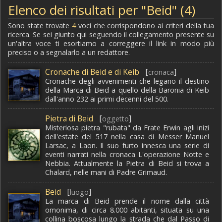
Elenco dei risultati per "Beid" (4)
Sono state trovate
4
voci che corrispondono ai criteri della tua
ricerca. Se sei giunto qui seguendo il collegamento presente su
un'altra voce ti esortiamo a correggere il link in modo più
preciso o a segnalarlo a un redattore.
Cronache di Beid e di Keib
[
]
cronaca
Cronache degli avvenimenti che legano il destino
della Marca di Beid a quello della Baronia di Keib
dall'anno 232 ai primi decenni del 500.
Pietra di Beid
[
]
oggetto
Misteriosa pietra "rubata" da Frate Erwin agli inizi
dell'estate del 517 nella casa di Messer Manuel
Larsac, a Laon. Il suo furto innesca una serie di
eventi narrati nella cronaca L'operazione Notte e
Nebbia. Attualmente la Pietra di Beid si trova a
Chalard, nelle mani di Padre Grimaud.
Beid
[
]
luogo
La marca di Beid prende il nome dalla città
omonima, di circa 8.000 abitanti, situata su una
collina boscosa lungo la strada che dal Passo di