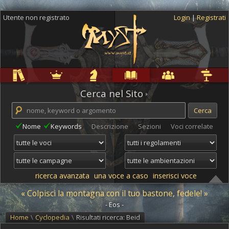
Utente non registrato
Login
|
Registrati
Regole
Ambientazioni
Campagne
Cyclopedia
Community
Altro
Cerca nel Sito
Nome
Keywords
Descrizione
Sezioni
Voci correlate
ricerca avanzata
una voce a caso
inserisci voce
« Colpisci la montagna con il tuo bastone, fedele! »
- Eos -
Home
\
Cyclopedia
\
Risultati ricerca: Beid