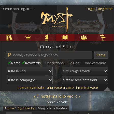
Utente non registrato
Login
|
Registrati
Regole
Ambientazioni
Campagne
Cyclopedia
Community
Altro
Cerca nel Sito
Nome
Keywords
Descrizione
Sezioni
Voci correlate
ricerca avanzata
una voce a caso
inserisci voce
« E' notte ma io lo vedrò »
- Annie Volvert -
Home
\
Cyclopedia
\
Magdalene Ryalen