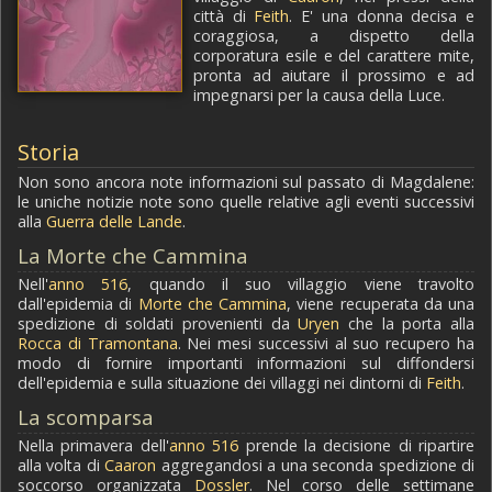
città di
Feith
. E' una donna decisa e
coraggiosa, a dispetto della
corporatura esile e del carattere mite,
pronta ad aiutare il prossimo e ad
impegnarsi per la causa della Luce.
Storia
Non sono ancora note informazioni sul passato di Magdalene:
le uniche notizie note sono quelle relative agli eventi successivi
alla
Guerra delle Lande
.
La Morte che Cammina
Nell'
anno 516
, quando il suo villaggio viene travolto
dall'epidemia di
Morte che Cammina
, viene recuperata da una
spedizione di soldati provenienti da
Uryen
che la porta alla
Rocca di Tramontana
. Nei mesi successivi al suo recupero ha
modo di fornire importanti informazioni sul diffondersi
dell'epidemia e sulla situazione dei villaggi nei dintorni di
Feith
.
La scomparsa
Nella primavera dell'
anno 516
prende la decisione di ripartire
alla volta di
Caaron
aggregandosi a una seconda spedizione di
soccorso organizzata
Dossler
. Nel corso delle settimane