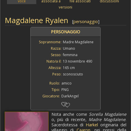
voce
associata a
file associati
discussioni
versioni
Magdalene Ryalen
[
personaggio
]
PERSONAGGIO
Soprannome:
Madre Magdalene
Razza:
Umano
Sesso:
femmina
Nato/a il:
13 novembre 490
Altezza:
165 cm
Peso:
sconosciuto
Ruolo:
amico
Tipo:
PNG
Giocatore:
DarkAngel
Nota anche come
Sorella Magdalene
o, più di recente,
Madre Magdalene
.
Sacerdotessa di
Harkel
originaria del
villaggio di
Caaron
, nei pressi della