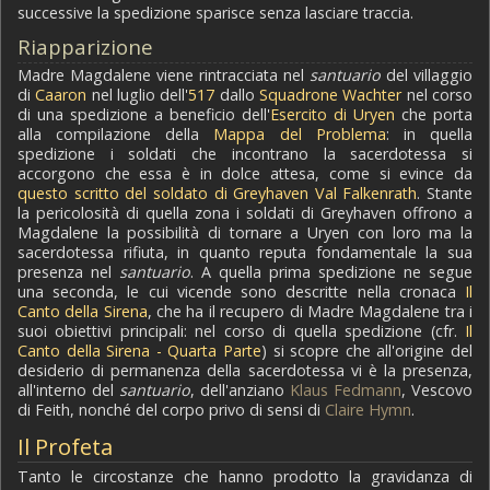
successive la spedizione sparisce senza lasciare traccia.
Riapparizione
Madre Magdalene viene rintracciata nel
santuario
del villaggio
di
Caaron
nel luglio dell'
517
dallo
Squadrone Wachter
nel corso
di una spedizione a beneficio dell'
Esercito di Uryen
che porta
alla compilazione della
Mappa del Problema
: in quella
spedizione i soldati che incontrano la sacerdotessa si
accorgono che essa è in dolce attesa, come si evince da
questo scritto del soldato di Greyhaven Val Falkenrath
. Stante
la pericolosità di quella zona i soldati di Greyhaven offrono a
Magdalene la possibilità di tornare a Uryen con loro ma la
sacerdotessa rifiuta, in quanto reputa fondamentale la sua
presenza nel
santuario
. A quella prima spedizione ne segue
una seconda, le cui vicende sono descritte nella cronaca
Il
Canto della Sirena
, che ha il recupero di Madre Magdalene tra i
suoi obiettivi principali: nel corso di quella spedizione (cfr.
Il
Canto della Sirena - Quarta Parte
) si scopre che all'origine del
desiderio di permanenza della sacerdotessa vi è la presenza,
all'interno del
santuario
, dell'anziano
Klaus Fedmann
, Vescovo
di Feith, nonché del corpo privo di sensi di
Claire Hymn
.
Il Profeta
Tanto le circostanze che hanno prodotto la gravidanza di