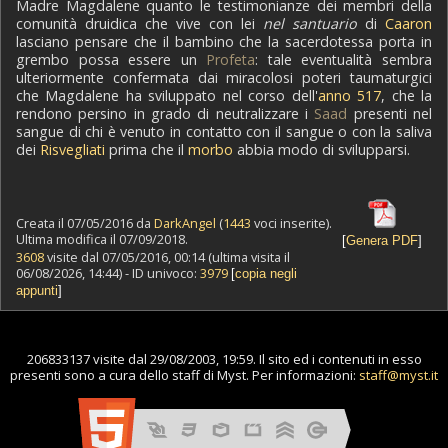
Madre Magdalene quanto le testimonianze dei membri della
comunità druidica che vive con lei
nel santuario
di
Caaron
lasciano pensare che il bambino che la sacerdotessa porta in
grembo possa essere un
Profeta
: tale eventualità sembra
ulteriormente confermata dai miracolosi poteri taumaturgici
che Magdalene ha sviluppato nel corso dell'
anno 517
, che la
rendono persino in grado di neutralizzare i
Saad
presenti nel
sangue di chi è venuto in contatto con il sangue o con la saliva
dei
Risvegliati
prima che il
morbo
abbia modo di svilupparsi.
Creata il 07/05/2016 da
DarkAngel
(
1443
voci inserite).
Ultima modifica il 07/09/2018.
[
Genera PDF
]
3608
visite dal 07/05/2016, 00:14 (ultima visita il
06/08/2026, 14:44) - ID univoco:
3979
[
copia negli
appunti
]
206833137 visite dal 29/08/2003, 19:59. Il sito ed i contenuti in esso
presenti sono a cura dello staff di Myst. Per informazioni:
staff@myst.it