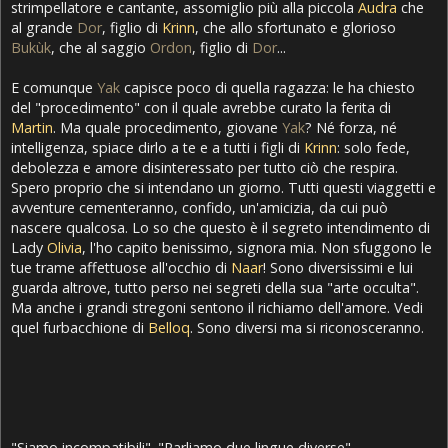
strimpellatore e cantante, assomiglio più alla piccola
Audra
che
al grande
Dor
, figlio di
Krinn
, che allo sfortunato e glorioso
Bukùk
, che al saggio
Ordon
, figlio di
Dor
...
E comunque
Yak
capisce poco di quella ragazza: le ha chiesto
del "procedimento" con il quale avrebbe curato la ferita di
Martin
. Ma quale procedimento, giovane
Yak
? Né forza, né
intelligenza, spiace dirlo a te e a tutti i figli di
Krinn
: solo fede,
debolezza e amore disinteressato per tutto ciò che respira.
Spero proprio che si intendano un giorno. Tutti questi viaggetti e
avventure cementeranno, confido, un'amicizia, da cui può
nascere qualcosa. Lo so che questo è il segreto intendimento di
Lady
Olivia
, l'ho capito benissimo, signora mia. Non sfuggono le
tue trame affettuose all'occhio di
Naar
! Sono diversissimi e lui
guarda altrove, tutto perso nei segreti della sua "arte occulta".
Ma anche i grandi stregoni sentono il richiamo dell'amore. Vedi
quel furbacchione di
Belloq
. Sono diversi ma si riconosceranno.
"Siamo incompatibili". "Parliamo due lingue diverse".