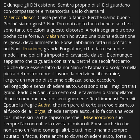
E dunque gli Dèi esistono. Sembra proprio di sì. E ci guardano
con compassione e misericordia. Lei lo chiama "Il
Misericordioso
". Chissà perché lo fanno? Perché siamo buoni?
Perché siamo giusti? Non l'ho mai capito tanto bene e so che ci
sono tante obiezioni a questo discorso. A noi insegnano troppo
poche cose forse. A
Makan
non ho avuto una buona educazione
religiosa, devo ammetterlo. Forse l'abbiamo fatta un po' facile
noi Nani.
Ilmarinen
, grande Forgiatore, ci ha dato esempi e
modelli, ma poi ci ha imposto di cavarcela da soli. E comunque
sappiamo che ci guarda con stima, perché da secoli facciamo
ciò che deve essere fatto da noi Nani, ce l'abbiamo scolpito nella
pietra del nostro cuore: il lavoro, la dedizione, il costruire,
l'ergere un mondo di solenne bellezza, senza eccedere
nell'orgoglio e senza chiedere aiuto. Così sono stati i migliori tra i
grandi Padri dei Nani, non certo osti e tavernieri o strimpellatori
di note come me, ma possenti guerrieri e Re di immensi Dominii.
Eppure la fragile
Audra
, che non pare di certo un eroe plasmato
al fuoco della
Forgia
, chiede sempre aiuto, e lo fa con una voce
così mite e sicura che capisco perché il
Misericordioso
suo
sempre l'accontenti e la rivesta di miracoli. Forse anche io che
non sono un Nano come gli altri, e tutti me lo hanno sempre
sputato in faccia, forse anche io dovrei chiedere aiuto, forse io,