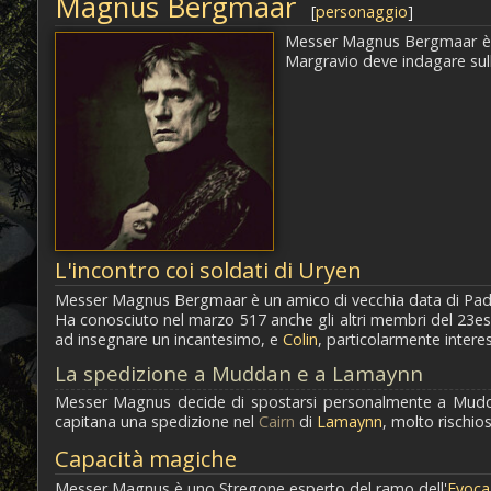
Magnus Bergmaar
[
personaggio
]
Messer Magnus Bergmaar è 
Margravio deve indagare sul
L'incontro coi soldati di Uryen
Messer Magnus Bergmaar è un amico di vecchia data di Pa
Ha conosciuto nel marzo 517 anche gli altri membri del 23e
ad insegnare un incantesimo, e
Colin
, particolarmente intere
La spedizione a Muddan e a Lamaynn
Messer Magnus decide di spostarsi personalmente a Mudd
capitana una spedizione nel
Cairn
di
Lamaynn
, molto rischios
Capacità magiche
Messer Magnus è uno Stregone esperto del ramo dell'
Evoca