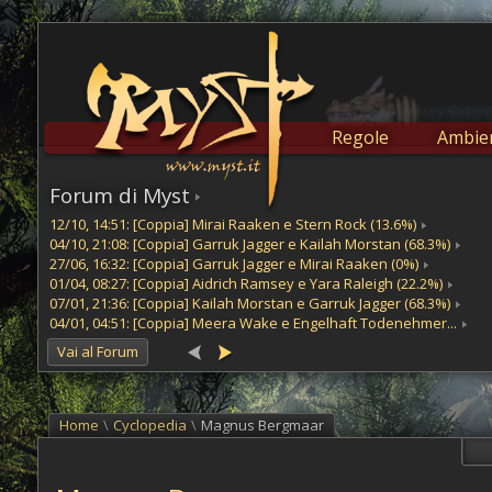
Regole
Ambien
Forum di Myst
12/10, 14:51: [Coppia] Mirai Raaken e Stern Rock (13.6%)
04/10, 21:08: [Coppia] Garruk Jagger e Kailah Morstan (68.3%)
27/06, 16:32: [Coppia] Garruk Jagger e Mirai Raaken (0%)
01/04, 08:27: [Coppia] Aidrich Ramsey e Yara Raleigh (22.2%)
07/01, 21:36: [Coppia] Kailah Morstan e Garruk Jagger (68.3%)
04/01, 04:51: [Coppia] Meera Wake e Engelhaft Todenehmer...
Vai al Forum
Home
\
Cyclopedia
\
Magnus Bergmaar