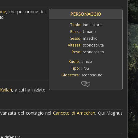
one
, che per ordine del
PERSONAGGIO
ud.
Titolo:
Inquisitore
Razza:
Umano
Sesso:
maschio
Altezza:
sconosciuta
Peso:
sconosciuto
Ruolo:
amico
Tipo:
PNG
Giocatore:
sconosciuto
n
Kailah
, a cui ha iniziato
'avanzata del contagio nel
Cariceto di Amedran
. Qui Magnus
e difensivi.