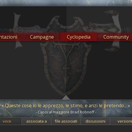
tazioni
Campagne
Cyclopedia
Community
« Queste cose io le apprezzo, le stimo, e anzi le pretendo... »
- Caporal maggiore Brad Robnoff -
voce
associata a
file associati
discussioni
version