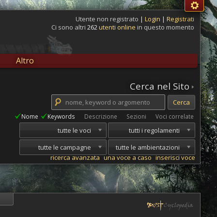
Utente non registrato
|
Login
|
Registrati
Ci sono altri
262
utenti online
in questo momento
Altro
Cerca nel Sito
Nome
Keywords
Descrizione
Sezioni
Voci correlate
tutte le voci
tutti i regolamenti
tutte le campagne
tutte le ambientazioni
ricerca avanzata
una voce a caso
inserisci voce
i