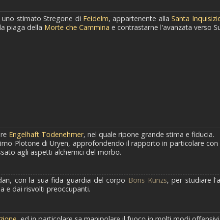
uno stimato Stregone di
Feidelm
, appartenente alla
Santa Inquisizi
la piaga della
Morte che Cammina
e contrastarne l'avanzata verso S
dre
Engelhaft Todenehmer
, nel quale ripone grande stima e fiducia.
simo Plotone di Uryen, approfondendo il rapporto in particolare co
ssato agli aspetti alchemici del morbo.
an, con la sua fida guardia del corpo
Boris Kunzs
, per studiare l
a e dai risvolti preoccupanti.
zione
, ed in particolare sa manipolare il fuoco in molti modi offensivi 