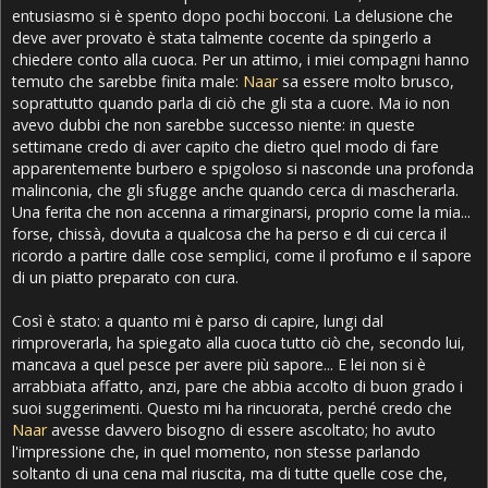
entusiasmo si è spento dopo pochi bocconi. La delusione che
deve aver provato è stata talmente cocente da spingerlo a
chiedere conto alla cuoca. Per un attimo, i miei compagni hanno
temuto che sarebbe finita male:
Naar
sa essere molto brusco,
soprattutto quando parla di ciò che gli sta a cuore. Ma io non
avevo dubbi che non sarebbe successo niente: in queste
settimane credo di aver capito che dietro quel modo di fare
apparentemente burbero e spigoloso si nasconde una profonda
malinconia, che gli sfugge anche quando cerca di mascherarla.
Una ferita che non accenna a rimarginarsi, proprio come la mia...
forse, chissà, dovuta a qualcosa che ha perso e di cui cerca il
ricordo a partire dalle cose semplici, come il profumo e il sapore
di un piatto preparato con cura.
Così è stato: a quanto mi è parso di capire, lungi dal
rimproverarla, ha spiegato alla cuoca tutto ciò che, secondo lui,
mancava a quel pesce per avere più sapore... E lei non si è
arrabbiata affatto, anzi, pare che abbia accolto di buon grado i
suoi suggerimenti. Questo mi ha rincuorata, perché credo che
Naar
avesse davvero bisogno di essere ascoltato; ho avuto
l'impressione che, in quel momento, non stesse parlando
soltanto di una cena mal riuscita, ma di tutte quelle cose che,