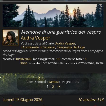
Memorie di una guaritrice del Vespro
Audra Vesper
Voci associate al Diario:
Audra Vesper
,
Il Continente di Sarakon
,
Campagna del Lago
Diario di viaggio di Audra Vesper, sacerdotessa di Reyks della Campagna
del Lago
creato il:
10/01/2026
messaggi totali:
10
commenti totali:
1
3030
visite dal 10/01/2026 (ultima visita il 07/08/2026, 16:20)
ultimi 5 articoli (
cambia
) · Pagina
1
di
2
1
·
2
>
Lunedì 15 Giugno 2026
10 ottobre 516