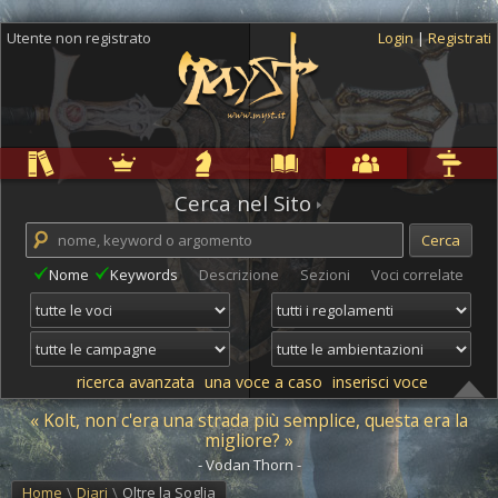
Utente non registrato
Login
|
Registrati
Regole
Ambientazioni
Campagne
Cyclopedia
Community
Altro
Cerca nel Sito
Nome
Keywords
Descrizione
Sezioni
Voci correlate
ricerca avanzata
una voce a caso
inserisci voce
« Kolt, non c'era una strada più semplice, questa era la
migliore? »
- Vodan Thorn -
Home
\
Diari
\
Oltre la Soglia