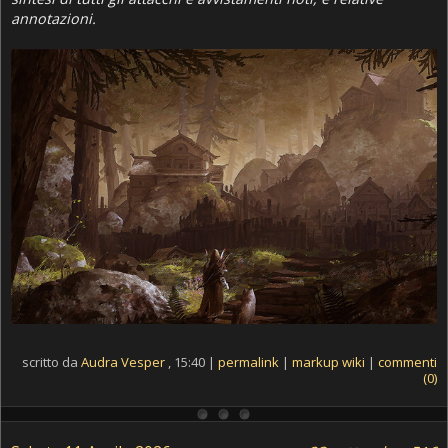
annotazioni.
scritto da
Audra Vesper
, 15:40 |
permalink
|
markup wiki
|
commenti
(0)