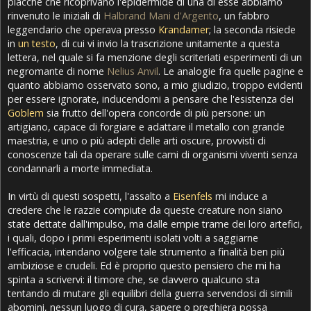
placche che ricoprivano l'epidermide di una di esse abbiamo
rinvenuto le iniziali di
Halbrand Mani d'Argento
, un fabbro
leggendario che operava presso
Krandamer
; la seconda risiede
in
un testo
, di cui vi invio la trascrizione unitamente a questa
lettera, nel quale si fa menzione degli scriteriati esperimenti di un
negromante di nome
Nelius Anvil
. Le analogie fra quelle pagine e
quanto abbiamo osservato sono, a mio giudizio, troppo evidenti
per essere ignorate, inducendomi a pensare che l'esistenza dei
Goblem
sia frutto dell'opera concorde di più persone: un
artigiano, capace di forgiare e adattare il metallo con grande
maestria, e uno o più adepti delle arti oscure, provvisti di
conoscenze tali da operare sulle carni di organismi viventi senza
condannarli a morte immediata.
In virtù di questi sospetti, l'assalto a
Eisenfels
mi induce a
credere che le razzie compiute da queste creature non siano
state dettate dall'impulso, ma dalle empie trame dei loro artefici,
i quali, dopo i primi esperimenti isolati volti a saggiarne
l'efficacia, intendano volgere tale strumento a finalità ben più
ambiziose e crudeli. Ed è proprio questo pensiero che mi ha
spinta a scrivervi: il timore che, se davvero qualcuno sta
tentando di mutare gli equilibri della guerra servendosi di simili
abomini, nessun luogo di cura, sapere o preghiera possa