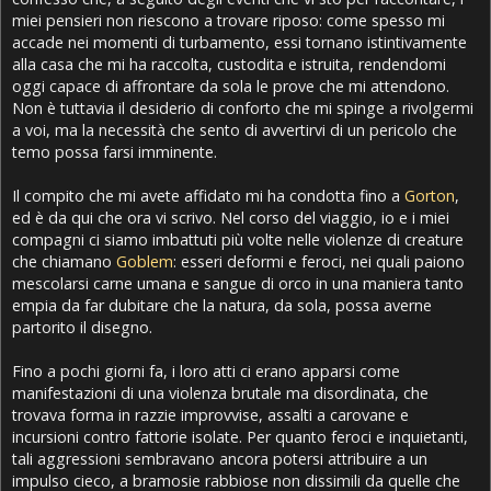
miei pensieri non riescono a trovare riposo: come spesso mi
accade nei momenti di turbamento, essi tornano istintivamente
alla casa che mi ha raccolta, custodita e istruita, rendendomi
oggi capace di affrontare da sola le prove che mi attendono.
Non è tuttavia il desiderio di conforto che mi spinge a rivolgermi
a voi, ma la necessità che sento di avvertirvi di un pericolo che
temo possa farsi imminente.
Il compito che mi avete affidato mi ha condotta fino a
Gorton
,
ed è da qui che ora vi scrivo. Nel corso del viaggio, io e i miei
compagni ci siamo imbattuti più volte nelle violenze di creature
che chiamano
Goblem
: esseri deformi e feroci, nei quali paiono
mescolarsi carne umana e sangue di orco in una maniera tanto
empia da far dubitare che la natura, da sola, possa averne
partorito il disegno.
Fino a pochi giorni fa, i loro atti ci erano apparsi come
manifestazioni di una violenza brutale ma disordinata, che
trovava forma in razzie improvvise, assalti a carovane e
incursioni contro fattorie isolate. Per quanto feroci e inquietanti,
tali aggressioni sembravano ancora potersi attribuire a un
impulso cieco, a bramosie rabbiose non dissimili da quelle che