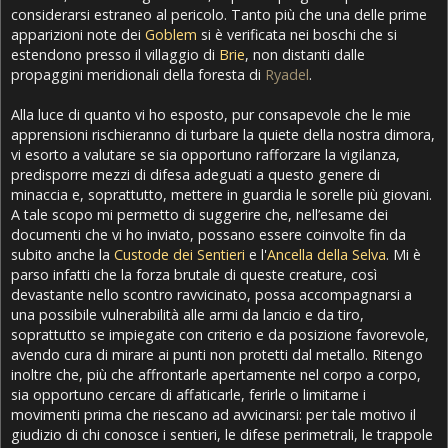
considerarsi estraneo al pericolo. Tanto più che una delle prime
apparizioni note dei
Goblem
si è verificata nei boschi che si
estendono presso il villaggio di
Brie
, non distanti dalle
propaggini meridionali della foresta di
Ryadel
.
Alla luce di quanto vi ho esposto, pur consapevole che le mie
apprensioni rischieranno di turbare la quiete della nostra dimora,
vi esorto a valutare se sia opportuno rafforzare la vigilanza,
predisporre mezzi di difesa adeguati a questo genere di
minaccia e, soprattutto, mettere in guardia le sorelle più giovani.
A tale scopo mi permetto di suggerire che, nell’esame dei
documenti che vi ho inviato, possano essere coinvolte fin da
subito anche la
Custode dei Sentieri
e l'
Ancella della Selva
. Mi è
parso infatti che la forza brutale di queste creature, così
devastante nello scontro ravvicinato, possa accompagnarsi a
una possibile vulnerabilità alle armi da lancio e da tiro,
soprattutto se impiegate con criterio e da posizione favorevole,
avendo cura di mirare ai punti non protetti dal metallo. Ritengo
inoltre che, più che affrontarle apertamente nel corpo a corpo,
sia opportuno cercare di affaticarle, ferirle o limitarne i
movimenti prima che riescano ad avvicinarsi: per tale motivo il
giudizio di chi conosce i sentieri, le difese perimetrali, le trappole