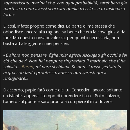
sopravvissuti: marinai che, con ogni probabilità, sarebbero già
morti se tu non avessi scoccato quella freccia... e tu insieme a
loro.
»
E' così, infatti: proprio come dici. La parte di me stessa che
obbedisce ancora alla ragione sa bene che era la cosa giusta da
fare. Ma questa consapevolezza, per quanto necessaria, non
basta ad alleggerire i miei pensieri.
«
E allora non pensare, figlia mia: agisci! Asciugati gli occhi e fai
ciò che devi. Non hai neppure ringraziato il marinaio che ti ha
salvata...
Beren
, mi pare si chiami. Se non si fosse gettato in
acqua con tanta prontezza, adesso non saresti qui a
rimuginare.
»
D'accordo, papà: farò come dici tu. Concedimi ancora soltanto
un istante, appena il tempo di riprendere fiato... Poi mi alzerò,
tornerò sul ponte e sarò pronta a compiere il mio dovere.