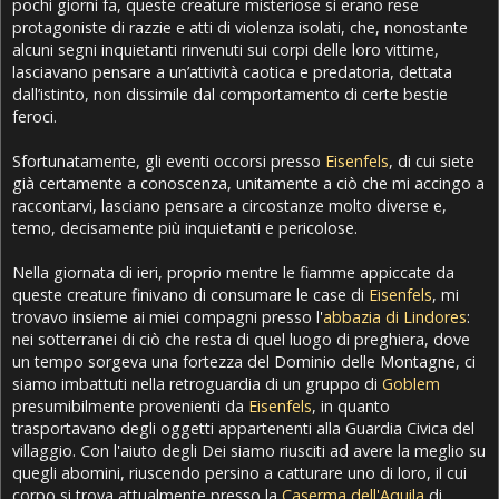
pochi giorni fa, queste creature misteriose si erano rese
protagoniste di razzie e atti di violenza isolati, che, nonostante
alcuni segni inquietanti rinvenuti sui corpi delle loro vittime,
lasciavano pensare a un’attività caotica e predatoria, dettata
dall’istinto, non dissimile dal comportamento di certe bestie
feroci.
Sfortunatamente, gli eventi occorsi presso
Eisenfels
, di cui siete
già certamente a conoscenza, unitamente a ciò che mi accingo a
raccontarvi, lasciano pensare a circostanze molto diverse e,
temo, decisamente più inquietanti e pericolose.
Nella giornata di ieri, proprio mentre le fiamme appiccate da
queste creature finivano di consumare le case di
Eisenfels
, mi
trovavo insieme ai miei compagni presso l'
abbazia di Lindores
:
nei sotterranei di ciò che resta di quel luogo di preghiera, dove
un tempo sorgeva una fortezza del Dominio delle Montagne, ci
siamo imbattuti nella retroguardia di un gruppo di
Goblem
presumibilmente provenienti da
Eisenfels
, in quanto
trasportavano degli oggetti appartenenti alla Guardia Civica del
villaggio. Con l'aiuto degli Dei siamo riusciti ad avere la meglio su
quegli abomini, riuscendo persino a catturare uno di loro, il cui
corpo si trova attualmente presso la
Caserma dell'Aquila
di