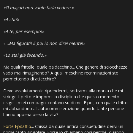
«O magari non vuole farla vedere.»
«A chi?»
«A te, per esempio!»
«...Ma figurati! E poi io non direi niente!»
«Lo stai già facendo.»
Ma quali frittelle, quale baldacchino... Che genere di sciocchezze
vado mai rimuginando? A quali meschine recriminazioni sto
permettendo di attecchire?
Devo assolutamente riprendermi, sottrarmi alla morsa che mi
stringe il petto e impormi la disciplina che questo momento
esige: i miei compagni contano su di me. E poi, con quale diritto
mi abbandono all'autocommiserazione quando tante persone
hanno appena perso la vita?
Forte Epitaffio
... Chissà da quale antica consuetudine derivi un
nome tanto singolare. Forse lo chiamano così perché, quando