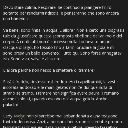
Devo stare calma. Respirare. Se continuo a piangere finirò
soltanto per rendermi ridicola, e penseranno che sono ancora
una bambina.
Va bene, sono finita in acqua. E allora? Non è certo una disgrazia
tale da giustificare questa scomposta ribellione dell’animo e del
corpo. A conti fatti non è successo nulla: ho bevuto un po’
d’acqua di lago, ho tossito fino a farmi bruciare la gola e mi
sono presa un bello spavento. Tutto qui. Sono forse annegata?
No. Sono viva, salva e al sicuro.
E allora perché non riesco a smettere di tremare?
Sarà il freddo, dev’essere il freddo. Ho i capelli umidi, la veste
incollata addosso e le mani gelate: non c’è dunque nulla di
strano se tremo. Tremare non significa avere paura. Tremano
anche i soldati, quando escono dall’acqua gelida. Anche i
paladini.
Lady
Avelyn
non si sarebbe mai abbandonata a una reazione
tanto indecorosa. Anzi, a pensarci bene, non si sarebbe proprio
lasciata trascinare giù dalla barca: avrebbe previsto l’assalto di