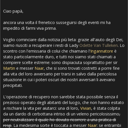
Ciao papà,
ancora una volta il frenetico susseguirsi degli eventi mi ha
impedito di farmi viva prima.
Voglio cominciare dalla notizia più lieta: grazie all'aiuto degli Dei,
siamo riusciti a recuperare i resti di Lady
Odette Van Tulleken
. Lo
scontro con l'emissaria di colui che chiamano l'
Ingannatore
è
stato particolarmente duro, e tutti noi siamo stati chiamati a
compiere scelte estreme: sono dispiaciuta soprattutto per sir
Martin
e messer
Naar
, che si sono trovati costretti a porre fine
alla vita del loro avversario per trarsi in salvo dalla pericolosa
situazione in cui i poteri oscuri dei nostri avversari li avevano
precipitati.
L'operazione di recupero non sarebbe stata possibile senza il
prezioso operato degli abitanti del luogo, che non hanno esitato
a rischiare la vita per aiutarci: una di loro,
Vivian
, è stata colpita
da un dardo di cerbottana intriso di un veleno pericolosissimo
,
per neutralizzare il quale ho dovuto ricorrere a una pratica di
resp
. La medesima sorte è toccata a messer
Naar
: se entrambi