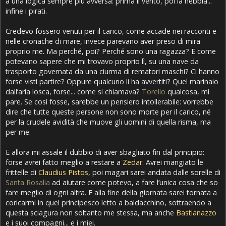
a una logica sempre più avversa: prima il vento, poi la nebbia...
infine i pirati.
Credevo fossero venuti per il carico, come accade nei racconti e
nelle cronache di mare, invece parevano aver preso di mira
proprio me. Ma perché, poi? Perché sono una ragazza? E come
potevano sapere che mi trovavo proprio lì, su una nave da
trasporto governata da una ciurma di rematori maschi? Ci hanno
forse visti partire? Oppure qualcuno li ha avvertiti? Quel marinaio
dall’aria losca, forse... come si chiamava?
Torello
qualcosa, mi
pare. Se così fosse, sarebbe un pensiero intollerabile: vorrebbe
dire che tutte queste persone non sono morte per il carico, né
per la crudele avidità che muove gli uomini di quella risma, ma
per me.
E allora mi assale il dubbio di aver sbagliato fin dal principio:
forse avrei fatto meglio a restare a
Zedar
. Avrei mangiato le
frittelle di
Claudius Pistos
, poi magari sarei andata dalle sorelle di
Santa Rosalia
ad aiutare come potevo, a fare l’unica cosa che so
fare meglio di ogni altra. E alla fine della giornata sarei tornata a
coricarmi in quel principesco letto a baldacchino, sottraendo a
questa sciagura non soltanto me stessa, ma anche
Bastianazzo
e i suoi compagni... e i miei.