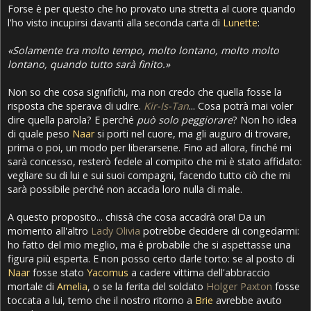
Forse è per questo che ho provato una stretta al cuore quando
l'ho visto incupirsi davanti alla seconda carta di
Lunette
:
«Solamente tra molto tempo, molto lontano, molto molto
lontano, quando tutto sarà finito.»
Non so che cosa significhi, ma non credo che quella fosse la
risposta che sperava di udire.
Kir-Is-Tan
... Cosa potrà mai voler
dire quella parola? E perché
può solo peggiorare
? Non ho idea
di quale peso
Naar
si porti nel cuore, ma gli auguro di trovare,
prima o poi, un modo per liberarsene. Fino ad allora, finché mi
sarà concesso, resterò fedele al compito che mi è stato affidato:
vegliare su di lui e sui suoi compagni, facendo tutto ciò che mi
sarà possibile perché non accada loro nulla di male.
A questo proposito... chissà che cosa accadrà ora! Da un
momento all'altro
Lady Olivia
potrebbe decidere di congedarmi:
ho fatto del mio meglio, ma è probabile che si aspettasse una
figura più esperta. E non posso certo darle torto: se al posto di
Naar
fosse stato
Yacomus
a cadere vittima dell'abbraccio
mortale di
Amelia
, o se la ferita del soldato
Holger Paxton
fosse
toccata a lui, temo che il nostro ritorno a
Brie
avrebbe avuto