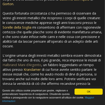
Gorton
.
Questa fortunata circostanza ci ha permesso di osservare da
vicino gli innesti metallici che ricoprono i corpi di quelle creature:
le conoscenze mediche apprese negli anni trascorsi presso le
Sorelle della Soglia
mi consentono di affermare con ragionevole
certezza che quelle placche sono di evidente manifattura umana,
e che sono state infisse nelle carni e nelle ossa con precisione e
abilità tali da lasciar pensare all'operato di un adepto delle arti
oscure.
L'origine umana degli innesti metallici sembra essere dimostrata
dal fatto che uno di essi, il più grande, reca impresse le iniziali di
Halbrand Mani d’Argento
, un fabbro leggendario un tempo
attivo presso
Krandamer
di cui forse avrete sentito parlare: le
stesse iniziali che, come ho avuto modo di dirvi di persona, si
trovano anche sul molte delle loro armi. Potrete verificare voi
stessa la veridicità di ciò che affermo recandovi presso la
Caserma dell'Aquila
, dove quella placca è attualmente custodita.
Questo sito utilizza cookie proprietari per gestire, migliorare e
OK
personalizzare l'esperienza di navigazione. Chiudendo questa
Quanto alla sospetta presenza di arti oscure, allego alla presente
notifica o proseguendo con la navigazione acconsenti all'utilizzo dei cookie.
Maggiori
informazioni
lettera un estratto del libro
Della ricerca sulla materia organica