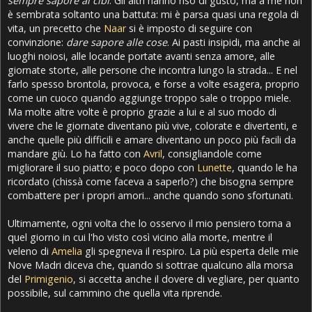
sempre sapore ai cibi
. Gli altri hanno riso di gusto, ma a me non
è sembrata soltanto una battuta: mi è parsa quasi una regola di
vita, un precetto che
Naar
si è imposto di seguire con
convinzione:
dare sapore alle cose
. Ai pasti insipidi, ma anche ai
luoghi noiosi, alle locande portate avanti senza amore, alle
giornate storte, alle persone che incontra lungo la strada... E nel
farlo spesso brontola, provoca, e forse a volte esagera, proprio
come un cuoco quando aggiunge troppo sale o troppo miele.
Ma molte altre volte è proprio grazie a lui e al suo modo di
vivere che le giornate diventano più vive, colorate e divertenti, e
anche quelle più difficili e amare diventano un poco più facili da
mandare giù. Lo ha fatto con
Avril
, consigliandole come
migliorare il suo piatto; e poco dopo con
Lunette
, quando le ha
ricordato (chissà come faceva a saperlo?) che bisogna sempre
combattere per i propri amori... anche quando sono sfortunati.
Ultimamente, ogni volta che lo osservo il mio pensiero torna a
quel giorno in cui l'ho visto così vicino alla morte, mentre il
veleno di
Amelia
gli spegneva il respiro. La più esperta delle mie
Nove Madri diceva che, quando si sottrae qualcuno alla morsa
del
Primigenio
, si accetta anche il dovere di vegliare, per quanto
possibile, sul cammino che quella vita riprende.