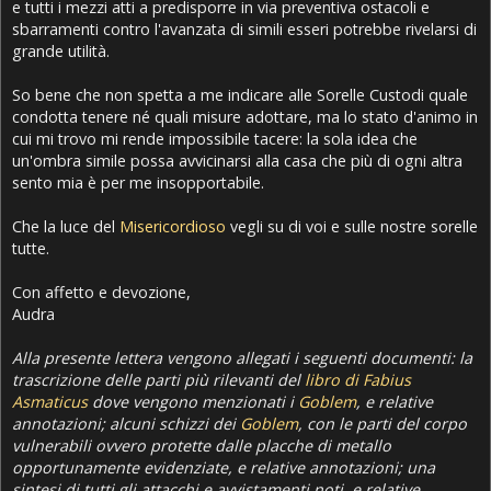
e tutti i mezzi atti a predisporre in via preventiva ostacoli e
sbarramenti contro l'avanzata di simili esseri potrebbe rivelarsi di
grande utilità.
So bene che non spetta a me indicare alle Sorelle Custodi quale
condotta tenere né quali misure adottare, ma lo stato d'animo in
cui mi trovo mi rende impossibile tacere: la sola idea che
un'ombra simile possa avvicinarsi alla casa che più di ogni altra
sento mia è per me insopportabile.
Che la luce del
Misericordioso
vegli su di voi e sulle nostre sorelle
tutte.
Con affetto e devozione,
Audra
Alla presente lettera vengono allegati i seguenti documenti: la
trascrizione delle parti più rilevanti del
libro di Fabius
Asmaticus
dove vengono menzionati i
Goblem
, e relative
annotazioni; alcuni schizzi dei
Goblem
, con le parti del corpo
vulnerabili ovvero protette dalle placche di metallo
opportunamente evidenziate, e relative annotazioni; una
sintesi di tutti gli attacchi e avvistamenti noti, e relative