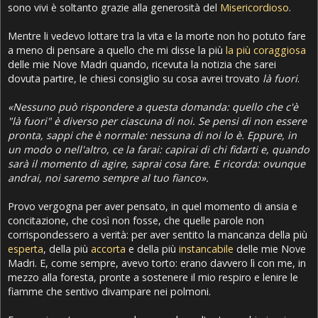
sono vivi è soltanto grazie alla generosità del
Misericordioso
.
Mentre li vedevo lottare tra la vita e la morte non ho potuto fare
a meno di pensare a quello che mi disse la più
la più coraggiosa
delle mie Nove Madri quando, ricevuta la notizia che sarei
dovuta partire, le chiesi consiglio su cosa avrei trovato
là fuori
.
«Nessuno può rispondere a questa domanda: quello che c'è
"là fuori" è diverso per ciascuna di noi. Se pensi di non essere
pronta, sappi che è normale: nessuna di noi lo è. Eppure, in
un modo o nell'altro, ce la farai: capirai di chi fidarti e, quando
sarà il momento di agire, saprai cosa fare. E ricorda: ovunque
andrai, noi saremo sempre al tuo fianco».
Provo vergogna per aver pensato, in quel momento di ansia e
concitazione, che così non fosse, che quelle parole non
corrispondessero a verità: per aver sentito la mancanza della più
esperta
, della più
accorta
e della più
instancabile
delle mie Nove
Madri. E, come sempre, avevo torto: erano davvero lì con me, in
mezzo alla foresta, pronte a sostenere il mio respiro e lenire le
fiamme che sentivo divampare nei polmoni.