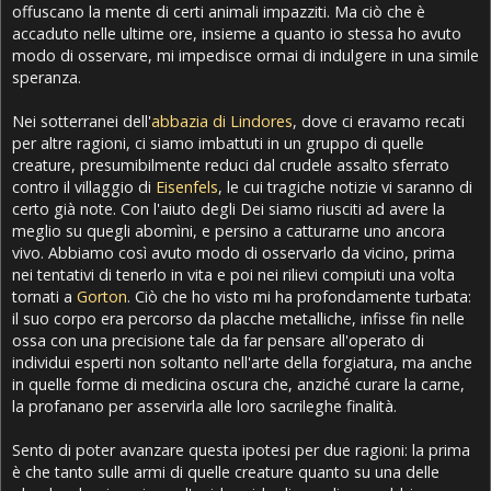
offuscano la mente di certi animali impazziti. Ma ciò che è
accaduto nelle ultime ore, insieme a quanto io stessa ho avuto
modo di osservare, mi impedisce ormai di indulgere in una simile
speranza.
Nei sotterranei dell'
abbazia di Lindores
, dove ci eravamo recati
per altre ragioni, ci siamo imbattuti in un gruppo di quelle
creature, presumibilmente reduci dal crudele assalto sferrato
contro il villaggio di
Eisenfels
, le cui tragiche notizie vi saranno di
certo già note. Con l'aiuto degli Dei siamo riusciti ad avere la
meglio su quegli abomìni, e persino a catturarne uno ancora
vivo. Abbiamo così avuto modo di osservarlo da vicino, prima
nei tentativi di tenerlo in vita e poi nei rilievi compiuti una volta
tornati a
Gorton
. Ciò che ho visto mi ha profondamente turbata:
il suo corpo era percorso da placche metalliche, infisse fin nelle
ossa con una precisione tale da far pensare all'operato di
individui esperti non soltanto nell'arte della forgiatura, ma anche
in quelle forme di medicina oscura che, anziché curare la carne,
la profanano per asservirla alle loro sacrileghe finalità.
Sento di poter avanzare questa ipotesi per due ragioni: la prima
è che tanto sulle armi di quelle creature quanto su una delle