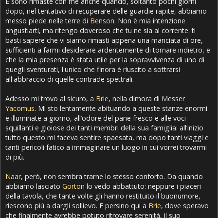
E sono rimaste con me anche quando, soltanto pochi giorni
dopo, nel tentativo di recuperare delle guardie rapite, abbiamo
messo piede nelle terre di
Benson
. Non è mia intenzione
angustiarti, ma ritengo doveroso che tu ne sia al corrente: ti
basti sapere che vi siamo rimasti appena una manciata di ore,
sufficienti a farmi desiderare ardentemente di tornare indietro, e
che la mia presenza è stata utile per la sopravvivenza di uno di
quegli sventurati, l'unico che finora è riuscito a sottrarsi
all'abbraccio di quelle contrade spettrali.
Adesso mi trovo al sicuro, a
Brie
, nella dimora di Messer
Yacomus
. Mi sto lentamente abituando a queste stanze enormi
e illuminate a giorno, all’odore del pane fresco e alle voci
squillanti e gioiose dei tanti membri della sua famiglia: all’inizio
tutto questo mi faceva sentire spaesata, ma dopo tanti viaggi e
tanti pericoli fatico a immaginare un luogo in cui vorrei trovarmi
di più.
Naar
, però, non sembra trarne lo stesso conforto. Da quando
abbiamo lasciato
Gorton
lo vedo abbattuto: neppure i piaceri
della tavola, che tante volte gli hanno restituito il buonumore,
riescono più a dargli sollievo. E persino qui a
Brie
, dove speravo
che finalmente avrebbe potuto ritrovare serenità, il suo