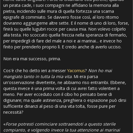
un pirata cade, i suoi compagni ne affidano la memoria alla
pietra, incidendo sulle mura di quella fortezza una scarna
epigrafe di commiato. Se davvero fosse così, al loro ritorno
dovranno aggiungerne altre sette. E il nome di uno di loro, forse,
finirà su quelle lugubri rocce per causa mia. Non volevo colpirlo
alla testa. Ho scoccato quella freccia nella speranza di fermarlo,
per impedirgli di fare del male a noi e ai marinai... e invece ho
finito per prenderlo proprio lì. E credo anche di averlo ucciso.
Non era mai successo, prima.
Cos'è che ho detto ieri a messer
Yacomus
?
Non ho mai
mangiato tanto in tutta la mia vita
. Mi era parsa
un'osservazione divertente, ne abbiamo riso entrambi. Ebbene,
questa invece è una prima volta di cui avrei fatto volentieri a
meno. Per aver ecceduto con il cibo ho pensato bene di
digiunare; ma quale astinenza, preghiera o espiazione può dirsi
sufficiente dinanzi al peso di una vita tolta, fosse pure per
necessità?
«
Forse potresti cominciare sottraendoti a questo sterile
compianto, e volgendo invece la tua attenzione ai marinai