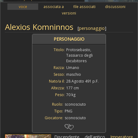
voce
associata a
file associati
discussioni
versioni
Alexios Komninnos
[
personaggio
]
PERSONAGGIO
Titolo:
Protosebasto,
Tassiarco degli
Excubitores
Razza:
Umano
Sesso:
maschio
Nato/a il:
28 Agosto 491 p.F.
Altezza:
177 cm
Peso:
70 kg
Ruolo:
sconosciuto
Tipo:
PNG
Giocatore:
sconosciuto
Discendente dell'antico
Imperatore