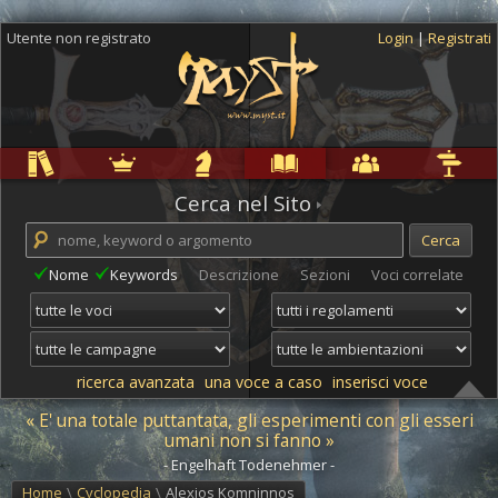
Utente non registrato
Login
|
Registrati
Regole
Ambientazioni
Campagne
Cyclopedia
Community
Altro
Cerca nel Sito
Nome
Keywords
Descrizione
Sezioni
Voci correlate
ricerca avanzata
una voce a caso
inserisci voce
« E' una totale puttantata, gli esperimenti con gli esseri
umani non si fanno »
- Engelhaft Todenehmer -
Home
\
Cyclopedia
\
Alexios Komninnos