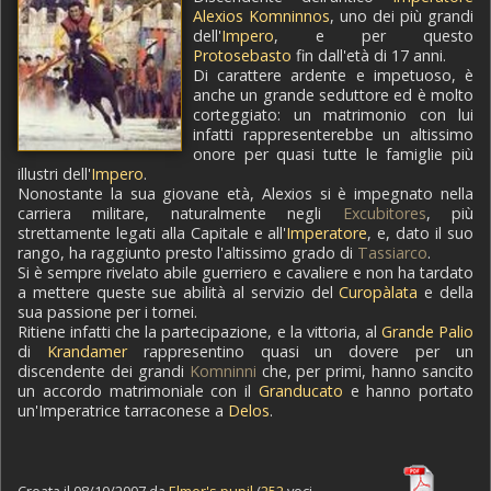
Alexios Komninnos
, uno dei più grandi
dell'
Impero
, e per questo
Protosebasto
fin dall'età di 17 anni.
Di carattere ardente e impetuoso, è
anche un grande seduttore ed è molto
corteggiato: un matrimonio con lui
infatti rappresenterebbe un altissimo
onore per quasi tutte le famiglie più
illustri dell'
Impero
.
Nonostante la sua giovane età, Alexios si è impegnato nella
carriera militare, naturalmente negli
Excubitores
, più
strettamente legati alla Capitale e all'
Imperatore
, e, dato il suo
rango, ha raggiunto presto l'altissimo grado di
Tassiarco
.
Si è sempre rivelato abile guerriero e cavaliere e non ha tardato
a mettere queste sue abilità al servizio del
Curopàlata
e della
sua passione per i tornei.
Ritiene infatti che la partecipazione, e la vittoria, al
Grande Palio
di
Krandamer
rappresentino quasi un dovere per un
discendente dei grandi
Komninni
che, per primi, hanno sancito
un accordo matrimoniale con il
Granducato
e hanno portato
un'Imperatrice tarraconese a
Delos
.