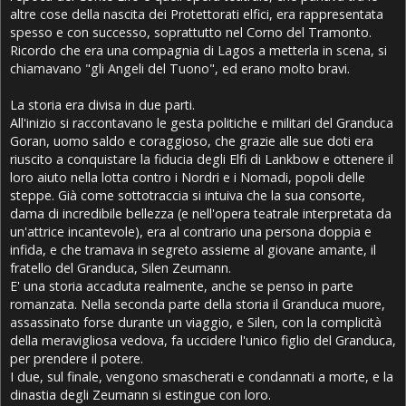
altre cose della nascita dei Protettorati elfici, era rappresentata
spesso e con successo, soprattutto nel Corno del Tramonto.
Ricordo che era una compagnia di Lagos a metterla in scena, si
chiamavano "gli Angeli del Tuono", ed erano molto bravi.
La storia era divisa in due parti.
All'inizio si raccontavano le gesta politiche e militari del Granduca
Goran, uomo saldo e coraggioso, che grazie alle sue doti era
riuscito a conquistare la fiducia degli Elfi di Lankbow e ottenere il
loro aiuto nella lotta contro i Nordri e i Nomadi, popoli delle
steppe. Già come sottotraccia si intuiva che la sua consorte,
dama di incredibile bellezza (e nell'opera teatrale interpretata da
un'attrice incantevole), era al contrario una persona doppia e
infida, e che tramava in segreto assieme al giovane amante, il
fratello del Granduca, Silen Zeumann.
E' una storia accaduta realmente, anche se penso in parte
romanzata. Nella seconda parte della storia il Granduca muore,
assassinato forse durante un viaggio, e Silen, con la complicità
della meravigliosa vedova, fa uccidere l'unico figlio del Granduca,
per prendere il potere.
I due, sul finale, vengono smascherati e condannati a morte, e la
dinastia degli Zeumann si estingue con loro.