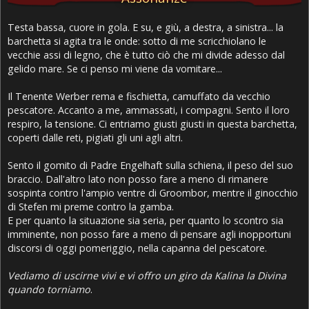
Testa bassa, cuore in gola. E su, e giù, a destra, a sinistra... la
barchetta si agita tra le onde: sotto di me scricchiolano le
vecchie assi di legno, che è tutto ciò che mi divide adesso dal
gelido mare. Se ci penso mi viene da vomitare...
Il Tenente Werber rema e fischietta, camuffato da vecchio
pescatore. Accanto a me, ammassati, i compagni. Sento il loro
respiro, la tensione. Ci entriamo giusti giusti in questa barchetta,
coperti dalle reti, pigiati gli uni agli altri.
Sento il gomito di Padre Engelhaft sulla schiena, il peso del suo
braccio. Dall'altro lato non posso fare a meno di rimanere
sospinta contro l'ampio ventre di Groombor, mentre il ginocchio
di Stefen mi preme contro la gamba.
E per quanto la situazione sia seria, per quanto lo scontro sia
imminente, non posso fare a meno di pensare agli inopportuni
discorsi di oggi pomeriggio, nella capanna del pescatore.
Vediamo di uscirne vivi e vi offro un giro da Kalina la Divina
quando torniamo
.