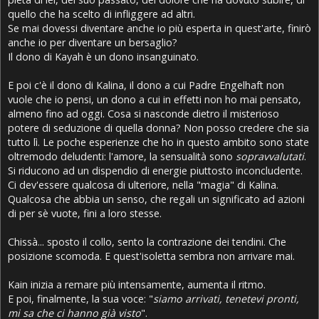
quello che ha scelto di infliggere ad altri.
Se mai dovessi diventare anche io più esperta in quest'arte, finirò
anche io per diventare un bersaglio?
Il dono di Kayah è un dono insanguinato.
E poi c'è il dono di Kalina, il dono a cui Padre Engelhaft non
vuole che io pensi, un dono a cui in effetti non ho mai pensato,
almeno fino ad oggi. Cosa si nasconde dietro il misterioso
potere di seduzione di quella donna? Non posso credere che sia
tutto lì. Le poche esperienze che ho in questo ambito sono state
oltremodo deludenti: l'amore, la sensualità sono
sopravvalutati
.
Si riducono ad un dispendio di energie piuttosto inconcludente.
Ci dev'essere qualcosa di ulteriore, nella "magia" di Kalina.
Qualcosa che abbia un senso, che regali un significato ad azioni
di per sè vuote, fini a loro stesse.
Chissà... sposto il collo, sento la contrazione dei tendini. Che
posizione scomoda. E quest'isoletta sembra non arrivare mai.
Kain inizia a remare più intensamente, aumenta il ritmo.
E poi, finalmente, la sua voce: "
siamo arrivati, tenetevi pronti,
mi sa che ci hanno già visto
".