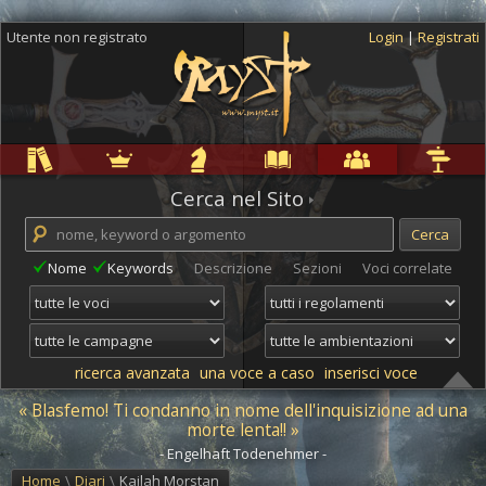
Utente non registrato
Login
|
Registrati
Regole
Ambientazioni
Campagne
Cyclopedia
Community
Altro
Cerca nel Sito
Nome
Keywords
Descrizione
Sezioni
Voci correlate
ricerca avanzata
una voce a caso
inserisci voce
« Blasfemo! Ti condanno in nome dell'inquisizione ad una
morte lenta!! »
- Engelhaft Todenehmer -
Home
\
Diari
\
Kailah Morstan