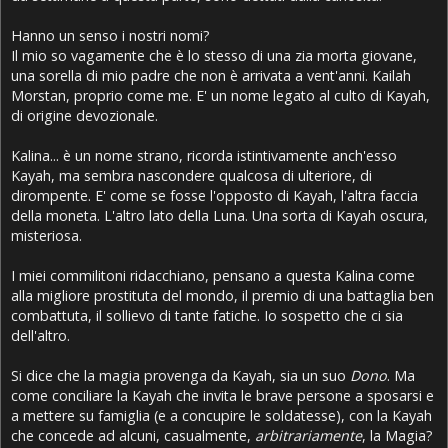
Hanno un senso i nostri nomi?
Il mio so vagamente che è lo stesso di una zia morta giovane,
una sorella di mio padre che non è arrivata a vent'anni. Kailah
Morstan, proprio come me. E' un nome legato al culto di Kayah,
di origine devozionale.
Kalina... è un nome strano, ricorda istintivamente anch'esso
Kayah, ma sembra nascondere qualcosa di ulteriore, di
dirompente. E' come se fosse l'opposto di Kayah, l'altra faccia
della moneta. L'altro lato della Luna. Una sorta di Kayah oscura,
misteriosa.
I miei commilitoni ridacchiano, pensano a questa Kalina come
alla migliore prostituta del mondo, il premio di una battaglia ben
combattuta, il sollievo di tante fatiche. Io sospetto che ci sia
dell'altro.
Si dice che la magia provenga da Kayah, sia un suo
Dono
. Ma
come conciliare la Kayah che invita le brave persone a sposarsi e
a mettere su famiglia (e a concupire le soldatesse), con la Kayah
che concede ad alcuni, casualmente,
arbitrariamente
, la Magia?