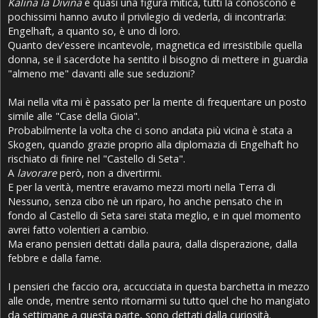
Kalina la Divina
è quasi una figura mitica, tutti la conoscono e
pochissimi hanno avuto il privilegio di vederla, di incontrarla:
Engelhaft, a quanto so, è uno di loro.
Quanto dev'essere incantevole, magnetica ed irresistibile quella
donna, se il sacerdote ha sentito il bisogno di mettere in guardia
"almeno me" davanti alle sue seduzioni?
Mai nella vita mi è passato per la mente di frequentare un posto
simile alle "Case della Gioia".
Probabilmente la volta che ci sono andata più vicina è stata a
Skogen, quando grazie proprio alla diplomazia di Engelhaft ho
rischiato di finire nel "Castello di Seta".
A
lavorare
però, non a divertirmi.
E per la verità, mentre eravamo mezzi morti nella Terra di
Nessuno, senza cibo nè un riparo, ho anche pensato che in
fondo al Castello di Seta sarei stata meglio, e in quel momento
avrei fatto volentieri a cambio.
Ma erano pensieri dettati dalla paura, dalla disperazione, dalla
febbre e dalla fame.
I pensieri che faccio ora, accucciata in questa barchetta in mezzo
alle onde, mentre sento ritornarmi su tutto quel che ho mangiato
da settimane a questa parte, sono dettati dalla curiosità.