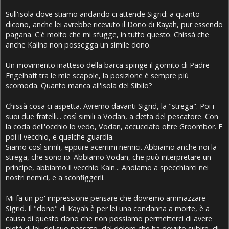
Sull'isola dove stiamo andando ci attende Sigrid: a quanto
dicono, anche lei avrebbe ricevuto il Dono di Kayah, pur essendo
pagana. C'è molto che mi sfugge, in tutto questo. Chissà che
anche Kalina non possegga un simile dono.
Un movimento inatteso della barca spinge il gomito di Padre
Engelhaft tra le mie scapole, la posizione è sempre più
scomoda. Quanto manca all'isola del Sibilo?
Chissà cosa ci aspetta. Avremo davanti Sigrid, la "strega". Poi i
suoi due fratelli... così simili a Vodan, a detta del pescatore. Con
la coda dell'occhio lo vedo, Vodan, accucciato oltre Groombor. E
poi il vecchio, e qualche guardia.
Siamo così simili, eppure acerrimi nemici. Abbiamo anche noi la
strega, che sono io. Abbiamo Vodan, che può interpretare un
principe, abbiamo il vecchio Kain... Andiamo a specchiarci nei
nostri nemici, e a sconfiggerli.
Mi fa un po' impressione pensare che dovremo ammazzare
Sigrid. Il "dono" di Kayah è per lei una condanna a morte, è a
causa di questo dono che non possiamo permetterci di avere
pietà di lei, del suo passato, del dolore che ha dovuto subire, di