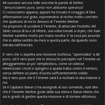
Mi suonano ancora nelle orecchie le parole di Stefen:
"
denunciatemi pure, tanto non abbiamo speranza
".
Ci conosciamo appena, eppure ha trovato il coraggio di fare
affermazioni così gravi, esponendosi al rischio molto concreto
che qualcuno di noi lo denunci al Tenente Werber.
Ha proposto di uccidere il Tenente, di attaccare l'isolotto del
Sibilo senza di lui e di riferire, una volta tornati a Uryen, che Kain
Werber sarebbe morto per mano nordra. E' la cosa più assurda
che io abbia sentito da mesi a questa parte, da quando sono
entrata nell'Esercito.
E' vero che ci aspetta una missione rischiosa, "spericolata" a dir
poco, ed è vero pure che io stessa ho percepito nel Tenente un
atteggiamento un po' semplicistico, come se volesse
minimizzare i rischi e spingerci a spada tratta contro il nemico,
senza definire un piano d'uscita sufficientemente solido.
Ma è vero pure che il Tenente sarà lì a rischiare la vita insieme a
noi.
Se il Capitano Barun ci ha assegnati al suo comando, vuol dire
che il Tenente Werber gode della sua stima e Barun ritiene che
sia in grado di gestire questa missione e di tornare vittorioso.