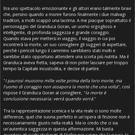
Era uno spettacolo emozionante e gli attori erano talmente bravi
che, persino quando a morire furono finalmente i due malvagi
traditori, a molti scappò una lacrima. A me piacque soprattutto il
personaggio del Granduca Goran, un uomo orgoglioso e
intelligente, di profonda saggezza e grande coraggio.
Quando stava per mettersi in viaggio, il viaggio in cui poi
incontrerà la morte, un suo consigliere gli suggerì di aspettare,
perchè i pericoli lungo il cammino sarebbero stati molti e
sarebbe stato opportuno attendere una scorta più nutrita. Ma il
Granduca aveva fretta, sapeva di non poter lasciare per troppo
tempo la Capitale incustodita, e decise di partire.
"
I paurosi muoiono mille volte prima della loro morte, ma
l'uomo di coraggio non assapora la morte che una volta
", così
rispose il Granduca Goran al consigliere, "
la morte è
conclusione necessaria: verrà quando vorrà
."
Tra la rappresentazione scenica e la vita reale ci sono molte
differenze, quel che suona perfetto in un'opera di finzione non è
necessariamente giusto nella realtà. Ma io credo che ci sia
un'autentica saggezza in questa affermazione. Mi basta
guardare gli occhi stralunati di Stefen per capire che la paura, la