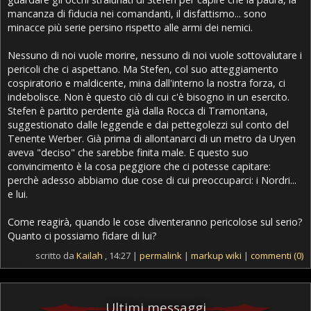
mancanza di fiducia nei comandanti, il disfattismo... sono
minacce più serie persino rispetto alle armi dei nemici.
Nessuno di noi vuole morire, nessuno di noi vuole sottovalutare i
pericoli che ci aspettano. Ma Stefen, col suo atteggiamento
cospiratorio e maldicente, mina dall'interno la nostra forza, ci
indebolisce. Non è questo ciò di cui c'è bisogno in un esercito.
Stefen è partito perdente già dalla Rocca di Tramontana,
suggestionato dalle leggende e dai pettegolezzi sul conto del
Tenente Werber. Già prima di allontanarci di un metro da Uryen
aveva "deciso" che sarebbe finita male. E questo suo
convincimento è la cosa peggiore che ci potesse capitare:
perchè adesso abbiamo due cose di cui preoccuparci: i Nordri...
e lui.
Come reagirà, quando le cose diventeranno pericolose sul serio?
Quanto ci possiamo fidare di lui?
scritto da
Kailah
, 14:27 |
permalink
|
markup wiki
|
commenti (0)
Ultimi messaggi