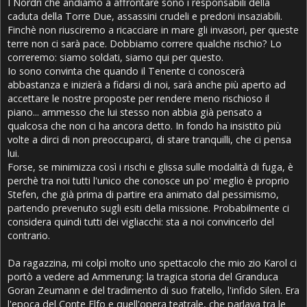
I Nordri che andiamo a affrontare sono i responsabili della
caduta della Torre Due, assassini crudeli e predoni insaziabili.
Finchè non riusciremo a ricacciare in mare gli invasori, per queste
terre non ci sarà pace. Dobbiamo correre qualche rischio? Lo
correremo: siamo soldati, siamo qui per questo.
Io sono convinta che quando il Tenente ci conoscerà
abbastanza e inizierà a fidarsi di noi, sarà anche più aperto ad
accettare le nostre proposte per rendere meno rischioso il
piano... ammesso che lui stesso non abbia già pensato a
qualcosa che non ci ha ancora detto. In fondo ha insistito più
volte a dirci di non preoccuparci, di stare tranquilli, che ci pensa
lui.
Forse, se minimizza così i rischi e glissa sulle modalità di fuga, è
perchè tra noi tutti l'unico che conosce un po' meglio è proprio
Stefen, che già prima di partire era animato dal pessimismo,
partendo prevenuto sugli esiti della missione. Probabilmente ci
considera quindi tutti dei vigliacchi: sta a noi convincerlo del
contrario.
Da ragazzina, mi colpì molto uno spettacolo che mio zio Karol ci
portò a vedere ad Ammerung: la tragica storia del Granduca
Goran Zeumann e del tradimento di suo fratello, l'infido Silen. Era
l'epoca del Conte Elfo e quell'opera teatrale, che parlava tra le