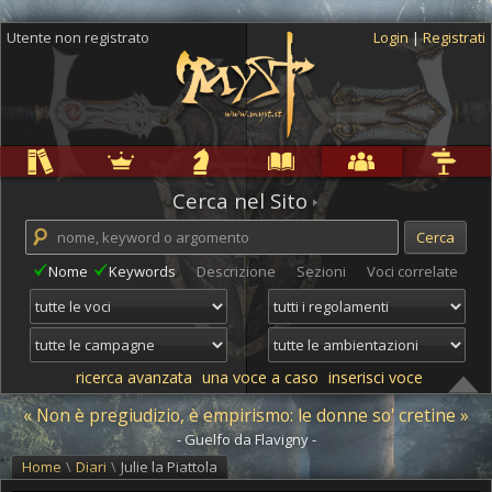
Utente non registrato
Login
|
Registrati
Regole
Ambientazioni
Campagne
Cyclopedia
Community
Altro
Cerca nel Sito
Nome
Keywords
Descrizione
Sezioni
Voci correlate
ricerca avanzata
una voce a caso
inserisci voce
« Non è pregiudizio, è empirismo: le donne so' cretine »
- Guelfo da Flavigny -
Home
\
Diari
\
Julie la Piattola