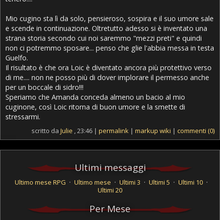
Mio cugino sta lì da solo, pensieroso, sospira e il suo umore sale
e scende in continuazione. Oltretutto adesso si è inventato una
strana storia secondo cui noi saremmo "mezzi preti" e quindi
non ci potremmo sposare... penso che glie l'abbia messa in testa
Guelfo.
Il risultato è che ora Loic è diventato ancora più protettivo verso
di me.... non ne posso più di dover implorare il permesso anche
per un boccale di sidro!!!
Speriamo che Amanda conceda almeno un bacio al mio
cuginone, così Loic ritorna di buon umore e la smette di
stressarmi.
scritto da
Julie
, 23:46 |
permalink
|
markup wiki
|
commenti (0)
Ultimi messaggi
Ultimo mese RPG
·
Ultimo mese
·
Ultimi 3
·
Ultimi 5
·
Ultimi 10
·
Ultimi 20
Per Mese