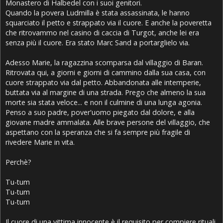
Monastero di Halbedel con i suoi genitori.
Quando la povera Ludmilla è stata assassinata, le hanno
squarciato il petto e strappato via il cuore. E anche la poveretta
che ritrovammo nel casino di caccia di Turgot, anche lei era
senza più il cuore. Era stato Marc Sand a portarglielo via.
Adesso Marie, la ragazzina scomparsa dal villaggio di Baran.
Ritrovata qui, a giorni e giorni di cammino dalla sua casa, con
cuore strappato via dal petto. Abbandonata alle intemperie,
buttata via al margine di una strada. Prego che almeno la sua
morte sia stata veloce... e non il culmine di una lunga agonia.
Penso a suo padre, pover'uomo piegato dal dolore, e alla
giovane madre ammalata. Alle brave persone del villaggio, che
aspettano con la speranza che si fa sempre più fragile di
rivedere Marie in vita.
Perchè?
Tu-tum
Tu-tum
Tu-tum
Il cuore di una vittima innocente è il requisito per compiere rituali