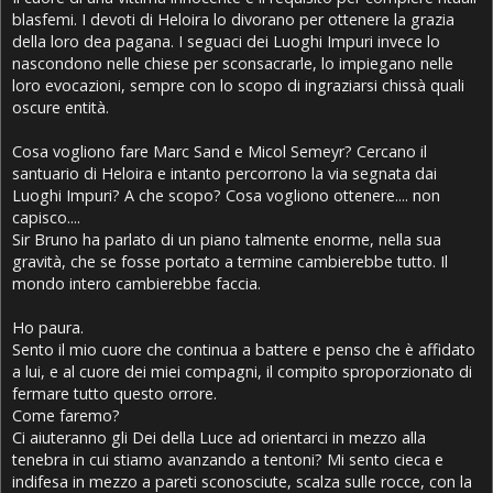
blasfemi. I devoti di Heloira lo divorano per ottenere la grazia
della loro dea pagana. I seguaci dei Luoghi Impuri invece lo
nascondono nelle chiese per sconsacrarle, lo impiegano nelle
loro evocazioni, sempre con lo scopo di ingraziarsi chissà quali
oscure entità.
Cosa vogliono fare Marc Sand e Micol Semeyr? Cercano il
santuario di Heloira e intanto percorrono la via segnata dai
Luoghi Impuri? A che scopo? Cosa vogliono ottenere.... non
capisco....
Sir Bruno ha parlato di un piano talmente enorme, nella sua
gravità, che se fosse portato a termine cambierebbe tutto. Il
mondo intero cambierebbe faccia.
Ho paura.
Sento il mio cuore che continua a battere e penso che è affidato
a lui, e al cuore dei miei compagni, il compito sproporzionato di
fermare tutto questo orrore.
Come faremo?
Ci aiuteranno gli Dei della Luce ad orientarci in mezzo alla
tenebra in cui stiamo avanzando a tentoni? Mi sento cieca e
indifesa in mezzo a pareti sconosciute, scalza sulle rocce, con la