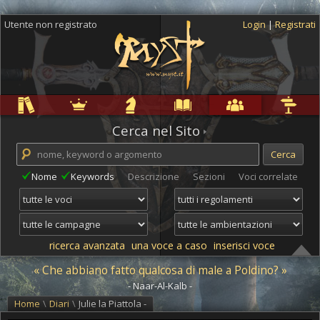
Utente non registrato
Login
|
Registrati
Regole
Ambientazioni
Campagne
Cyclopedia
Community
Altro
Cerca nel Sito
Nome
Keywords
Descrizione
Sezioni
Voci correlate
ricerca avanzata
una voce a caso
inserisci voce
« Che abbiano fatto qualcosa di male a Poldino? »
- Naar-Al-Kalb -
Home
\
Diari
\
Julie la Piattola -