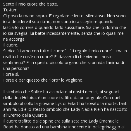
Sento il mio cuore che batte.
Tu-tum.
Ci poso la mano sopra. E' regolare e lento, silenzioso. Non sono
io a decidere il suo ritmo, non sono io a scegliere quando
lasciarlo correre o quando farlo sussultare. Sia che io dorma che
io sia sveglia, lui batte incessantemente, senza che io quasi me
ne accorga.
Il cuore.
Si dice "ti amo con tutto il cuore"... "ti regalo il mio cuore"... ma in
realtà che cos'è un cuore? E' davvero lì che vivono i nostri
sentimenti? E' in questo piccolo organo che si annida l'anima di
una persona?
Forse sì.
Forse è per questo che "loro" lo vogliono.
Il simbolo che Solice ha associato ai nostri nemici, ai seguaci
della dea Heloira, è un cuore trafitto da un pugnale. Con quel
simbolo al collo la giovane Lys di Enlart ha trovato la morte, tanti
anni fa. Ed è lo stesso simbolo che Lady Nadia Klein ha nascosto
all'Eremo della Quercia.
Il cuore trafitto dalle spine era sulla seta che Lady Emanuelle
Beart ha donato ad una bambina innocente in pellegrinaggio al