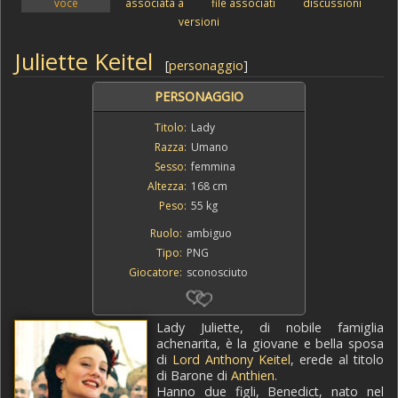
voce
associata a
file associati
discussioni
versioni
Juliette Keitel
[
personaggio
]
PERSONAGGIO
Titolo:
Lady
Razza:
Umano
Sesso:
femmina
Altezza:
168 cm
Peso:
55 kg
Ruolo:
ambiguo
Tipo:
PNG
Giocatore:
sconosciuto
Lady Juliette, di nobile famiglia
achenarita, è la giovane e bella sposa
di
Lord Anthony Keitel
, erede al titolo
di Barone di
Anthien
.
Hanno due figli, Benedict, nato nel