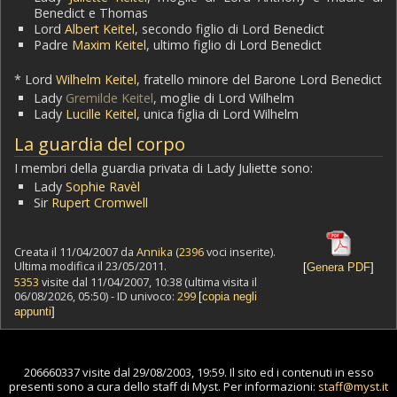
Benedict e Thomas
Lord
Albert Keitel
, secondo figlio di Lord Benedict
Padre
Maxim Keitel
, ultimo figlio di Lord Benedict
* Lord
Wilhelm Keitel
, fratello minore del Barone Lord Benedict
Lady
Gremilde Keitel
, moglie di Lord Wilhelm
Lady
Lucille Keitel
, unica figlia di Lord Wilhelm
La guardia del corpo
I membri della guardia privata di Lady Juliette sono:
Lady
Sophie Ravèl
Sir
Rupert Cromwell
Creata il 11/04/2007 da
Annika
(
2396
voci inserite).
Ultima modifica il 23/05/2011.
[
Genera PDF
]
5353
visite dal 11/04/2007, 10:38 (ultima visita il
06/08/2026, 05:50) - ID univoco:
299
[
copia negli
appunti
]
206660337 visite dal 29/08/2003, 19:59. Il sito ed i contenuti in esso
presenti sono a cura dello staff di Myst. Per informazioni:
staff@myst.it