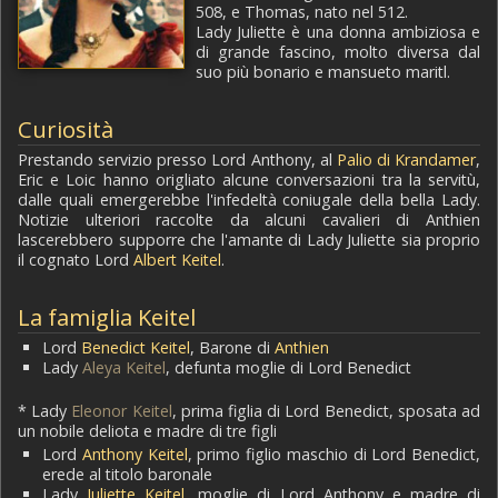
508, e Thomas, nato nel 512.
Lady Juliette è una donna ambiziosa e
di grande fascino, molto diversa dal
suo più bonario e mansueto maritl.
Curiosità
Prestando servizio presso Lord Anthony, al
Palio di Krandamer
,
Eric e Loic hanno origliato alcune conversazioni tra la servitù,
dalle quali emergerebbe l'infedeltà coniugale della bella Lady.
Notizie ulteriori raccolte da alcuni cavalieri di Anthien
lascerebbero supporre che l'amante di Lady Juliette sia proprio
il cognato Lord
Albert Keitel
.
La famiglia Keitel
Lord
Benedict Keitel
, Barone di
Anthien
Lady
Aleya Keitel
, defunta moglie di Lord Benedict
* Lady
Eleonor Keitel
, prima figlia di Lord Benedict, sposata ad
un nobile deliota e madre di tre figli
Lord
Anthony Keitel
, primo figlio maschio di Lord Benedict,
erede al titolo baronale
Lady
Juliette Keitel
, moglie di Lord Anthony e madre di