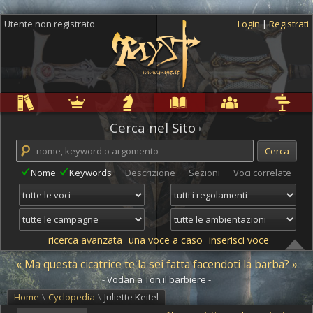
Utente non registrato
Login
|
Registrati
Regole
Ambientazioni
Campagne
Cyclopedia
Community
Altro
Cerca nel Sito
Nome
Keywords
Descrizione
Sezioni
Voci correlate
ricerca avanzata
una voce a caso
inserisci voce
« Ma questa cicatrice te la sei fatta facendoti la barba? »
- Vodan a Ton il barbiere -
Home
\
Cyclopedia
\
Juliette Keitel