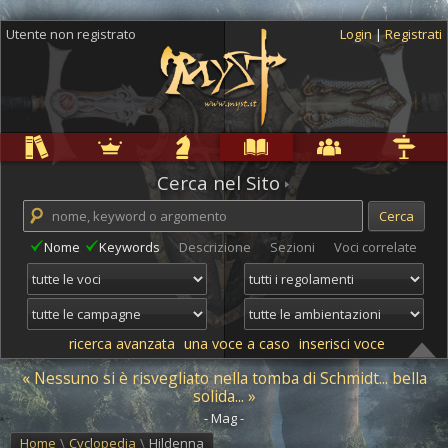
Utente non registrato
Login
|
Registrati
Regole
Ambientazioni
Campagne
Cyclopedia
Community
Altro
Cerca nel Sito
Nome
Keywords
Descrizione
Sezioni
Voci correlate
ricerca avanzata
una voce a caso
inserisci voce
« Nessuno si è risvegliato nella tomba di Schmidt... bella
solida... »
- Mag -
Home
\
Cyclopedia
\
Hildenna