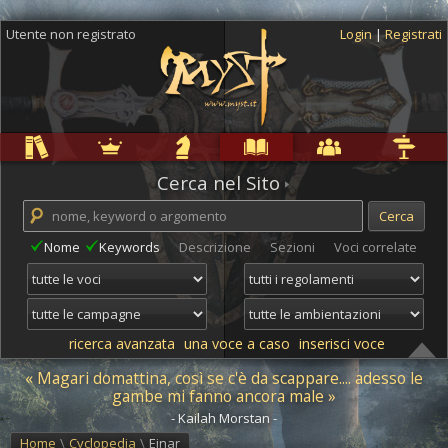
Utente non registrato
Login
|
Registrati
Regole
Ambientazioni
Campagne
Cyclopedia
Community
Altro
Cerca nel Sito
Nome
Keywords
Descrizione
Sezioni
Voci correlate
ricerca avanzata
una voce a caso
inserisci voce
« Magari domattina, così se c'è da scappare.... adesso le
gambe mi fanno ancora male »
- Kailah Morstan -
Home
\
Cyclopedia
\
Einar