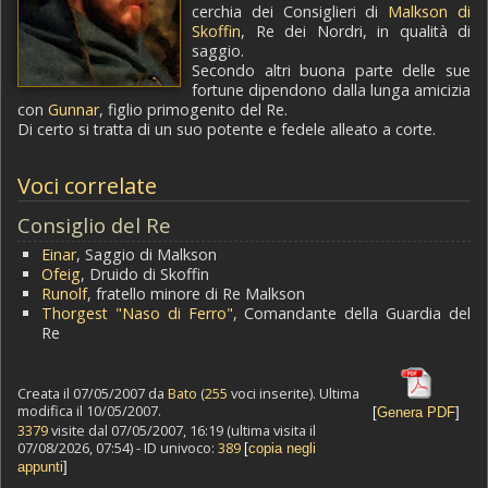
cerchia dei Consiglieri di
Malkson di
Skoffin
, Re dei Nordri, in qualità di
saggio.
Secondo altri buona parte delle sue
fortune dipendono dalla lunga amicizia
con
Gunnar
, figlio primogenito del Re.
Di certo si tratta di un suo potente e fedele alleato a corte.
Voci correlate
Consiglio del Re
Einar
, Saggio di Malkson
Ofeig
, Druido di Skoffin
Runolf
, fratello minore di Re Malkson
Thorgest "Naso di Ferro"
, Comandante della Guardia del
Re
Creata il 07/05/2007 da
Bato
(
255
voci inserite). Ultima
modifica il 10/05/2007.
[
Genera PDF
]
3379
visite dal 07/05/2007, 16:19 (ultima visita il
07/08/2026, 07:54) - ID univoco:
389
[
copia negli
appunti
]