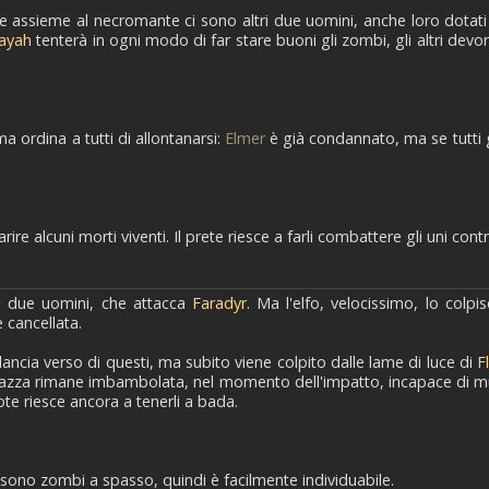
e assieme al necromante ci sono altri due uomini, anche loro dotati di
ayah
tenterà in ogni modo di far stare buoni gli zombi, gli altri dev
 ordina a tutti di allontanarsi:
Elmer
è già condannato, ma se tutti 
 alcuni morti viventi. Il prete riesce a farli combattere gli uni contro 
ei due uomini, che attacca
Faradyr
. Ma l'elfo, velocissimo, lo col
 cancellata.
 lancia verso di questi, ma subito viene colpito dalle lame di luce di
F
gazza rimane imbambolata, nel momento dell'impatto, incapace di muo
te riesce ancora a tenerli a bada.
 sono zombi a spasso, quindi è facilmente individuabile.