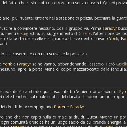
 del fatto che ci sia stato un errore, ma senza riuscirci. Quindi prova
o, più irruente: entrare nella stazione di polizia, picchiare la guardia
 riuscire a convincere nessuno. Così il gruppo va. Prima
Faradyr
bussa
ora, mentre
Ruig
attira, su suggerimento di
Giselle
, l'attenzione del po
etro la porta delle celle e si chiude a chiave dentro. Invano
Yorik
,
Far
anti.
do alla caserma e con una scusa se la porta via.
ra
Yorik
e
Faradyr
se ne vanno, abbandonando l'assedio. Però
Gisell
ssuno, apre la porta, viene di colpo mazzaroccato dalla fanciulla, c
recedente è cambiato qualcosa: infatti c'è pieno di paladini di
Pyr
delle tenebre, sul quale i nobili del ducato chiudono un po' troppo g
o dei druidi, lo accompagnano
Porter
e
Faradyr
.
ollano che non capiti nulla di male ai druidi. Questi vivono un po'
e ogni comunità druidica ha un luogo sacro da cui prende energia, 