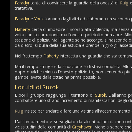
Faradyr
tenta di convincere la guardia della onestà di
Ruig
e
trattativa.
Faradyr
e
Yorik
tornano dagli altri ed elaborano un secondo pian
Flaherty
cerca di impedire il ricorso alla violenza, ma senza
volta con la corruzione, ma l'onesto poliziotto non apre. All
stazione di polizia. Ma l'agente se ne accorge, si nasconde di
da dietro, si bulla della sua astuzia e prende in giro gli assedi
Nel frattempo
Flaherty
intercetta una guardia che sta tornan
Ma il tempo stringe e la situazione è di stasi completa. Allo
dopo qualche minuto l'onesto poliziotto, non sentendo più ne
gambe levate dalla cittadina prima possibile.
I druidi di Surok
E poi il gruppo raggiunge il territorio di
Surok
. Dall'anno p
combattere uno strano incremento di manifestazioni degli dei 
Ruig
insiste per andare a fare una visitina all'accampament
L'accampamento è sorvegliato da alcuni paladini, che contr
vicissitudini della comunità di
Greyhaven
, viene a sapere ch