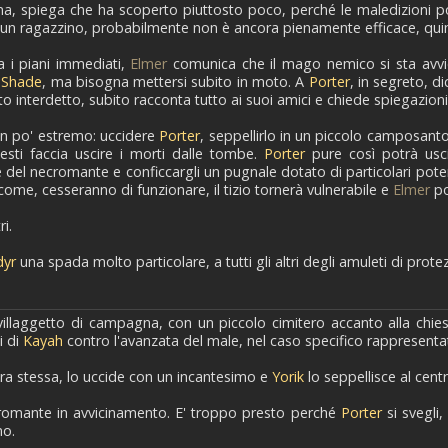
na, spiega che ha scoperto piuttosto poco, perché le maledizioni p
n ragazzino, probabilmente non è ancora pienamente efficace, quindi
a i piani immediati,
Elmer
comunica che il mago nemico si sta avvici
e
Shade
, ma bisogna mettersi subito in moto. A
Porter
, in segreto, d
to interdetto, subito racconta tutto ai suoi amici e chiede spiegazion
n po' estremo: uccidere
Porter
, seppellirlo in un piccolo camposanto
sti faccia uscire i morti dalle tombe.
Porter
pure così potrà usci
 del necromante e conficcargli un pugnale dotato di particolari poteri
ome, cesseranno di funzionare, il tizio tornerà vulnerabile e
Elmer
po
ri.
dyr
una spada molto particolare, a tutti gli altri degli amuleti di prote
villaggetto di campagna, con un piccolo cimitero accanto alla chie
i di
Kayah
contro l'avanzata del male, nel caso specifico rappresenta
era stessa, lo uccide con un incantesimo e
Yorik
lo seppellisce al centr
romante in avvicinamento. E' troppo presto perché
Porter
si svegli,
no.