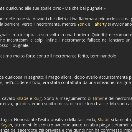
nte qualcuno alle sue spalle dire: «Ma che bel pugnale!»
unciare delle rune sia davanti che dietro. Una fiammata minacciosiss
alla barriera, verso il necromante, mentre
Yorik
e
Flaherty
si avvicinano
gnale, ma incappa a sua volta in una barriera. Quindi il necromante
no incantesimi e colpi, infine il necromante fallisce nel lanciare 
osso il pugnale.
antesimo molto forte contro il necromante ferito, terminandolo.
ice qualcosa in segreto; il mago allora, dopo averlo accuratamente pul
le
, nell'uccidere il tizio, era stata contattata da una infezione maligna
a cavallo
Shade
e
Ruig
. Sono all'inseguimento di
Elmer
e del necroman
tenza, quindi si erano subito messi dietro le loro tracce. Ma sono ar
aglia. Nonostante l'esito positivo della faccenda,
Shade
si lamenta
i
Kayah
, altrimenti lo scontro avrebbe avuto un'altra piega certament
resenza del sacerdote già prevista e che quindi non ha commesso imp