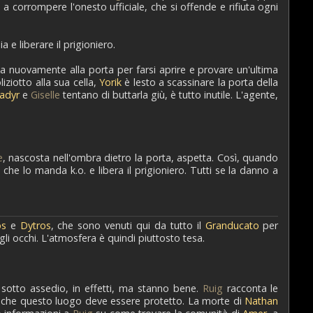
 a corrompere l'onesto ufficiale, che si offende e rifiuta ogni
 e liberare il prigioniero.
 nuovamente alla porta per farsi aprire e provare un'ultima
liziotto alla sua cella,
Yorik
è lesto a scassinare la porta della
adyr
e
Giselle
tentano di buttarla giù, è tutto inutile. L'agente,
e
, nascosta nell'ombra dietro la porta, aspetta. Così, quando
he lo manda k.o. e libera il prigioniero. Tutti se la danno a
os
e
Dytros
, che sono venuti qui da tutto il
Granducato
per
li occhi. L'atmosfera è quindi piuttosto tesa.
 sotto assedio, in effetti, ma stanno bene.
Ruig
racconta le
e che questo luogo deve essere protetto. La morte di
Nathan