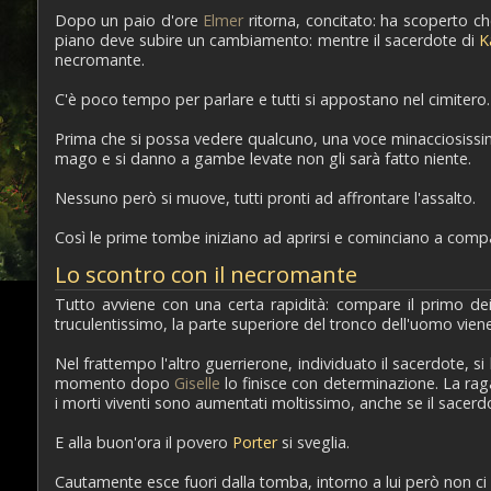
Dopo un paio d'ore
Elmer
ritorna, concitato: ha scoperto ch
piano deve subire un cambiamento: mentre il sacerdote di
K
necromante.
C'è poco tempo per parlare e tutti si appostano nel cimitero.
Prima che si possa vedere qualcuno, una voce minacciosissima
mago e si danno a gambe levate non gli sarà fatto niente.
Nessuno però si muove, tutti pronti ad affrontare l'assalto.
Così le prime tombe iniziano ad aprirsi e cominciano a comparire
Lo scontro con il necromante
Tutto avviene con una certa rapidità: compare il primo d
truculentissimo, la parte superiore del tronco dell'uomo viene
Nel frattempo l'altro guerrierone, individuato il sacerdote, si
momento dopo
Giselle
lo finisce con determinazione. La ra
i morti viventi sono aumentati moltissimo, anche se il sacerdo
E alla buon'ora il povero
Porter
si sveglia.
Cautamente esce fuori dalla tomba, intorno a lui però non ci