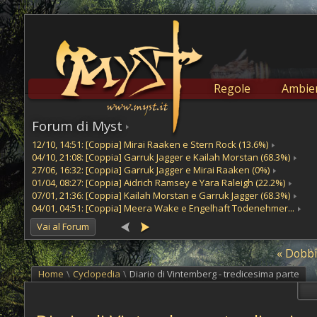
Regole
Ambien
Forum di Myst
12/10, 14:51: [Coppia] Mirai Raaken e Stern Rock (13.6%)
04/10, 21:08: [Coppia] Garruk Jagger e Kailah Morstan (68.3%)
27/06, 16:32: [Coppia] Garruk Jagger e Mirai Raaken (0%)
01/04, 08:27: [Coppia] Aidrich Ramsey e Yara Raleigh (22.2%)
07/01, 21:36: [Coppia] Kailah Morstan e Garruk Jagger (68.3%)
04/01, 04:51: [Coppia] Meera Wake e Engelhaft Todenehmer...
Vai al Forum
« Dobbi
Home
\
Cyclopedia
\
Diario di Vintemberg - tredicesima parte