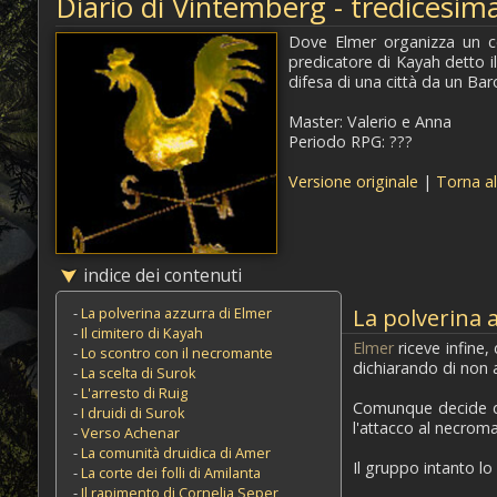
Diario di Vintemberg - tredicesim
Dove Elmer organizza un c
predicatore di Kayah detto il
difesa di una città da un Bar
Master: Valerio e Anna
Periodo RPG: ???
Versione originale
|
Torna al
indice dei contenuti
-
La polverina azzurra di Elmer
La polverina 
-
Il cimitero di Kayah
Elmer
riceve infine,
-
Lo scontro con il necromante
dichiarando di non 
-
La scelta di Surok
-
L'arresto di Ruig
Comunque decide di
-
I druidi di Surok
l'attacco al necroma
-
Verso Achenar
-
La comunità druidica di Amer
Il gruppo intanto lo
-
La corte dei folli di Amilanta
-
Il rapimento di Cornelia Seper