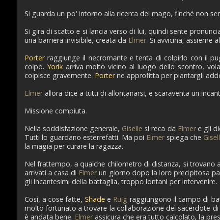
Si guarda un po' intorno alla ricerca del mago, finché non se
Si gira di scatto e si lancia verso di lui, quindi sente pron
una barriera invisibile, creata da
Elmer
. Si avvicina, assieme 
Porter
raggiunge il necromante e tenta di colpirlo con il pu
colpo.
Yorik
arriva molto vicino al luogo dello scontro, vola
colpisce gravemente.
Porter
ne approfitta per piantargli add
Elmer
allora dice a tutti di allontanarsi, e scaraventa un inc
Missione compiuta.
Nella soddisfazione generale,
Giselle
si reca da
Elmer
e gli d
Tutti lo guardano esterrefatti. Ma poi
Elmer
spiega che
Gisel
la magia per curare la ragazza.
Nel frattempo, a qualche chilometro di distanza, si trovano 
arrivati a casa di
Elmer
un giorno dopo la loro precipitosa par
gli incantesimi della battaglia, troppo lontani per intervenire.
Così, a cose fatte,
Shade
e
Ruig
raggiungono il campo di batt
molto fortunato a trovare la collaborazione del sacerdote d
è andata bene.
Elmer
assicura che era tutto calcolato, la p