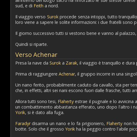
all'interno del luogo sacro ha rinforzato le sue stesse difese
sud, e di
Feith
a nord.
Il viaggio verso
Surok
procede senza intoppi, tutto tranquillo.
loro viene a sapere le solite informazioni: i due fratelli sono p
Il giorno successivo tutti si vestono bene e vanno al palazzo
Quindi si riparte.
Verso Achenar
Presa la nave da
Surok
a
Zarak
, il viaggio è tranquillo e dura 
Prima di raggiungere
Achenar
, il gruppo incorre in una singo
Un nano ferito, probabilmente caduto da cavallo, sta per ter
che, in effetti, altri sei nani escono fuori dalle frasche, tutti 
Allora tutti sono tesi,
Flaherty
estrae il pugnale e lo avvicina 
un combattimento abbastanza efferato, uno dopo l'altro i n
Yorik
, si è dato alla fuga.
Faradyr
disarma un nano e lo fa prigioniero,
Flaherty
non ha 
botte. Solo che il grosso
Yorik
ha la peggio contro l'abile pi