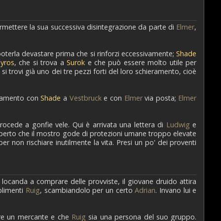
mettere la sua successiva disintegrazione da parte di
Elmer
,
poterla devastare prima che si rinforzi eccessivamente;
Shade
yros
, che si trova a
Surok
e che può essere molto utile per
 trovi già uno dei tre pezzi forti del loro schieramento, cioè
ntamento con
Shade
a
Vestbruck
e con
Elmer
via posta;
Elmer
procede a gonfie vele. Qui è arrivata una lettera di
Ludwig
e
perto che il mostro gode di protezioni umane troppo elevate
r non rischiare inutilmente la vita. Presi un po' dei proventi
 locanda a comprare delle provviste, il giovane druido attira
plimenti
Ruig
, scambiandolo per un certo
Adrian
. Invano lui e
ere un mercante e che
Ruig
sia una persona del suo gruppo.