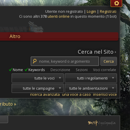
Utente non registrato
|
Login
|
Registrati
Ci sono altri
378
utenti online
in questo momento (
1
bot)
Altro
Cerca nel Sito
Nome
Keywords
Descrizione
Sezioni
Voci correlate
tutte le voci
tutti i regolamenti
tutte le campagne
tutte le ambientazioni
ricerca avanzata
una voce a caso
inserisci voce
ributo »
i