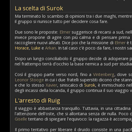
La scelta di Surok
Ma terminato lo scambio di opinioni tra i due maghi, mentr
il gruppo si riunisce tutto per decidere cosa fare.
Due sono le proposte:
Elmer
suggerisce di recarsi a sud, nel
invece propone di agire con più calma e di pensare prima 
raccogliere nuovi alleati. Dice poi che la missione di
Elmer
è t
Horace
,
Luke
e
Arkan
. In tal caso c'è poco da fare, i nostri 
Dopo un lungo conciliabolo il gruppo decide di adoperare p
nel frattempo terrà d'occhio la base nemica a sud per studiar
Così il gruppo parte verso nord, fino a
Vintenberg
, dove s
Leonor Stooge
in cui i due fratelli superstiti dicono che s
e che lo stesso
Xavier
, siniscalco di
Surok
, è immischiato nel
degli incassi della locanda, il gruppo continua il suo viaggio
L'arresto di Ruig
Il viaggio è abbastanza tranquillo. Tuttavia, in una cittadin
l'attenzione dell'oste, che si allontana senza dir nulla. Po
Giselle
tentano di spiegare l'equivoco: la ragazza è accompagnat
Il primo tentativo per liberare il druido consiste in una pa