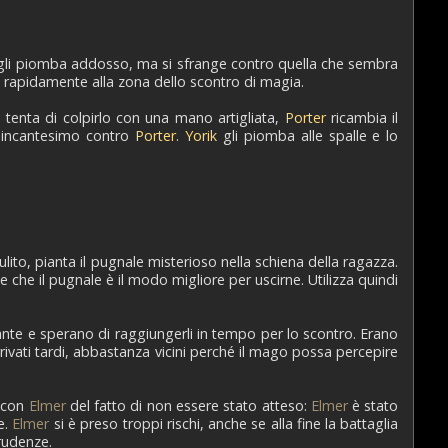
ima gli piomba addosso, ma si sfrange contro quella che sembra
 rapidamente alla zona dello scontro di magia.
 tenta di colpirlo con una mano artigliata,
Porter
ricambia il
un incantesimo contro
Porter
.
Yorik
gli piomba alle spalle e lo
ito, pianta il pugnale misterioso nella schiena della ragazza.
 e che il pugnale è il modo migliore per uscirne. Utilizza quindi
te e sperano di raggiungerli in tempo per lo scontro. Erano
rivati tardi, abbastanza vicini perché il mago possa percepire
 con
Elmer
del fatto di non essere stato atteso:
Elmer
è stato
e.
Elmer
si è preso troppi rischi, anche se alla fine la battaglia
rudenze.