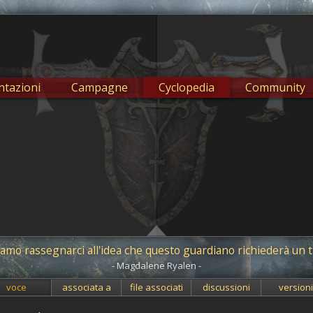
tazioni
Campagne
Cyclopedia
Community
amo rassegnarci all'idea che questo guardiano richiederà un t
- Magdalene Ryalen -
voce
associata a
file associati
discussioni
version