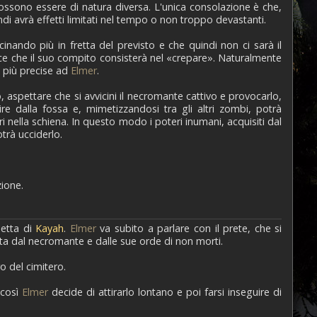
ossono essere di natura diversa. L'unica consolazione è che,
 avrà effetti limitati nel tempo o non troppo devastanti.
nando più in fretta del previsto e che quindi non ci sarà il
ice che il suo compito consisterà nel «crepare». Naturalmente
i più precise ad
Elmer
.
, aspettare che si avvicini il necromante cattivo e provocarlo,
re dalla fossa e, mimetizzandosi tra gli altri zombi, potrà
 nella schiena. In questo modo i poteri inumani, acquisiti dal
trà ucciderlo.
zione.
setta di
Kayah
.
Elmer
va subito a parlare con il prete, che si
ta dal necromante e dalle sue orde di non morti.
o del cimitero.
 così
Elmer
decide di attirarlo lontano e poi farsi inseguire di