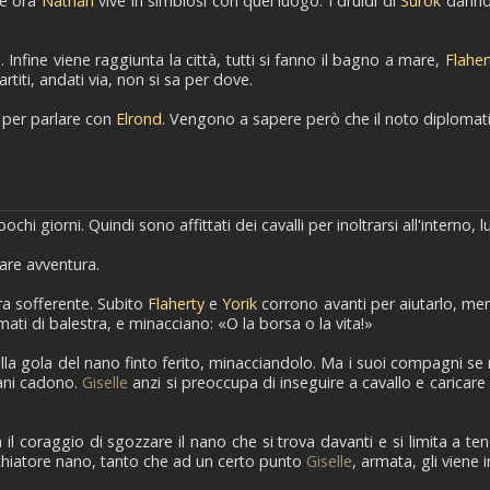
 e ora
Nathan
vive in simbiosi con quel luogo. I druidi di
Surok
danno 
 Infine viene raggiunta la città, tutti si fanno il bagno a mare,
Flaher
artiti, andati via, non si sa per dove.
, per parlare con
Elrond
. Vengono a sapere però che il noto diplomatic
pochi giorni. Quindi sono affittati dei cavalli per inoltrarsi all'interno, 
lare avventura.
ra sofferente. Subito
Flaherty
e
Yorik
corrono avanti per aiutarlo, mentr
armati di balestra, e minacciano: «O la borsa o la vita!»
alla gola del nano finto ferito, minacciandolo. Ma i suoi compagni se
ani cadono.
Giselle
anzi si preoccupa di inseguire a cavallo e caricar
il coraggio di sgozzare il nano che si trova davanti e si limita a te
cchiatore nano, tanto che ad un certo punto
Giselle
, armata, gli viene 