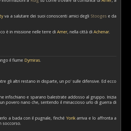
informazioni a
Ruig
su come trovare la comunità di
Amer
, a
ty
va a salutare dei suoi conoscenti amici degli
Stooges
e da
o è in missione nelle terre di
Amer
, nella città di
Achenar
.
lungo il fiume
Dymiras
.
e gli altri restano in disparte, un po' sulle difensive. Ed ecco
 ne infischiano e sparano balestrate addosso al gruppo. Inizia
e un povero nano che, sentendo il minaccioso urlo di guerra di
nerlo a bada con il pugnale, finché
Yorik
arriva e lo affronta a
in soccorso.