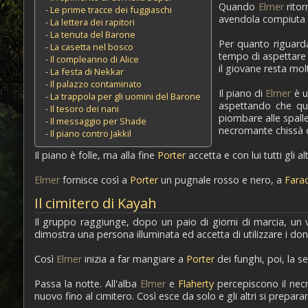
Quando
Elmer
ritor
-
Le prime tracce dei fuggiaschi
avendola compiuta u
-
La lettera dei rapitori
-
La tenuta del Barone
Per quanto riguard
-
La casetta nel bosco
tempo di aspettar
-
Il compleanno di Alice
il giovane resta mol
-
La festa di Nekkar
-
Il palazzo contaminato
Il piano di
Elmer
è u
-
La trappola per gli uomini del Barone
aspettando che que
-
Il tesoro dei nani
piombare alle spalle
-
Il messaggio per Shade
necromante chissà c
-
Il piano contro Jakkil
Il piano è folle, ma alla fine
Porter
accetta e con lui tutti gli alt
Elmer
fornisce così a
Porter
un pugnale rosso e nero, a
Fara
Il cimitero di Kayah
Il gruppo raggiunge, dopo un paio di giorni di marcia, un 
dimostra una persona illuminata ed accetta di utilizzare i don
Così
Elmer
inizia a far mangiare a
Porter
dei funghi, poi, la s
Passa la notte. All'alba
Elmer
e
Flaherty
percepiscono il nec
nuovo fino al cimitero. Così esce da solo e gli altri si prepara