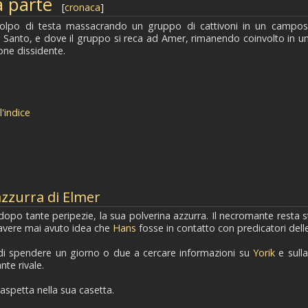
a parte
[
cronaca
]
olpo di testa massacrando un gruppo di cattivoni in un camposa
 Santo, e dove il gruppo si reca ad Amer, rimanendo coinvolto in un i
one dissidente.
l'indice
azzurra di Elmer
 dopo tante peripezie, la sua polverina azzurra. Il necromante resta
avere mai avuto idea che
Hans
fosse in contatto con predicatori dell
 spendere un giorno o due a cercare informazioni su
Yorik
e sulla
nte rivale.
 aspetta nella sua casetta.