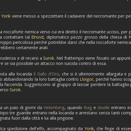
e
Yorik
viene messo a spezzettare il cadavere del necromante per per
la roccaforte nemica verso cui era diretto il necromante ucciso, per 
a contattare tal
Elrond
, diplomatico pezzo grosso della chiesa di
P
roppo pericolosa perché potrebbe darsi che nella roccaforte nemica si
sarebbero certamente arati.
rudenza e di recarsi a
Surok
. Nel frattempo viene fissato un appu
e se sia possibile un attacco non suicida contro di essa.
osta alla locanda
Il Gallo d'Oro
, che si è ulteriormente allargata e 
tanno abbandonando la loro battaglia contro
Lloigor
, perché hanno sco
la faccenda. Suggeriscono al gruppo di lasciar perdere la battaglia pe
 verso
Surok
.
a a un paio di giorni da
Vintenberg
, quando
Ruig
e
Giselle
entrano in
co dopo tre guardie entrano nella locanda e arrestano senza tanti com
a fuori dalla città e lui alla prigione.
cifica spedizione dell'elfo, accompagnato da
Yorik
, che finge di ess