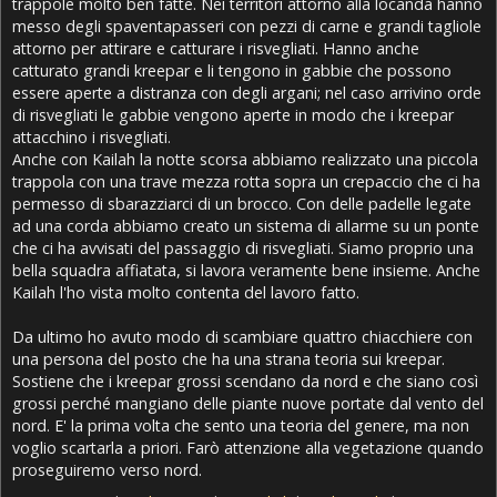
trappole molto ben fatte. Nei territori attorno alla locanda hanno
messo degli spaventapasseri con pezzi di carne e grandi tagliole
attorno per attirare e catturare i risvegliati. Hanno anche
catturato grandi kreepar e li tengono in gabbie che possono
essere aperte a distranza con degli argani; nel caso arrivino orde
di risvegliati le gabbie vengono aperte in modo che i kreepar
attacchino i risvegliati.
Anche con Kailah la notte scorsa abbiamo realizzato una piccola
trappola con una trave mezza rotta sopra un crepaccio che ci ha
permesso di sbarazziarci di un brocco. Con delle padelle legate
ad una corda abbiamo creato un sistema di allarme su un ponte
che ci ha avvisati del passaggio di risvegliati. Siamo proprio una
bella squadra affiatata, si lavora veramente bene insieme. Anche
Kailah l'ho vista molto contenta del lavoro fatto.
Da ultimo ho avuto modo di scambiare quattro chiacchiere con
una persona del posto che ha una strana teoria sui kreepar.
Sostiene che i kreepar grossi scendano da nord e che siano così
grossi perché mangiano delle piante nuove portate dal vento del
nord. E' la prima volta che sento una teoria del genere, ma non
voglio scartarla a priori. Farò attenzione alla vegetazione quando
proseguiremo verso nord.