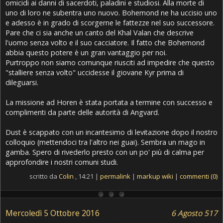
omicidi ai danni di sacerdoti, paladini e studiosi. Alla morte di
uno di loro ne subentra uno nuovo. Bohemond ne ha uccisio uno
e adesso è in grado di scorgerne le fattezze nel suo successore.
Pare che ci sia anche un canto del Khal Valan che descrive
l'uomo senza volto e il suo cacciatore. Il fatto che Bohemond
abbia questo potere è un gran vantaggio per noi.
Purtroppo non siamo comunque riusciti ad impedire che questo
"stalliere senza volto" uccidesse il giovane Kyr prima di
dileguarsi.
La missione ad Horen è stata portata a termine con successo e
complimenti da parte delle autorità di Angvard.
Dust è scappato con un incantesimo di levitazione dopo il nostro
colloquio (mettendoci tra l'altro nei guai). Sembra un mago in
gamba. Spero di rivederlo presto con un po' più di calma per
approfondire i nostri comuni studi.
scritto da
Colin
, 14:21 |
permalink
|
markup wiki
|
commenti (0)
Mercoledì 5 Ottobre 2016
6 Agosto 517