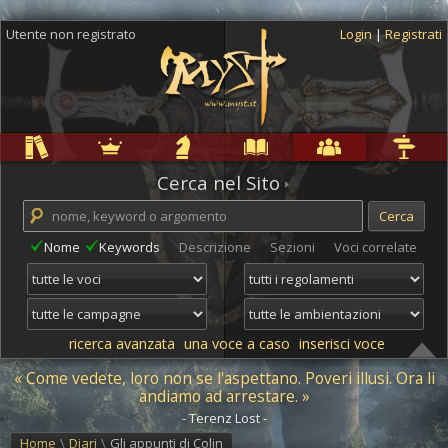
Utente non registrato
Login
|
Registrati
Regole
Ambientazioni
Campagne
Cyclopedia
Community
Altro
Cerca nel Sito
Nome
Keywords
Descrizione
Sezioni
Voci correlate
ricerca avanzata
una voce a caso
inserisci voce
« Come vedete, loro non se l'aspettano. Poveri illusi. Ora li
andiamo ad arrestare. »
- Terenz Lost -
Home
\
Diari
\
Gli appunti di Colin