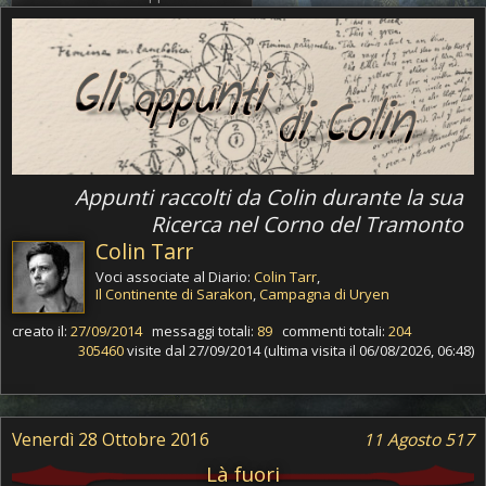
Appunti raccolti da Colin durante la sua
Ricerca nel Corno del Tramonto
Colin Tarr
Voci associate al Diario:
Colin Tarr
,
Il Continente di Sarakon
,
Campagna di Uryen
creato il:
27/09/2014
messaggi totali:
89
commenti totali:
204
305460
visite dal 27/09/2014 (ultima visita il 06/08/2026, 06:48)
Venerdì 28 Ottobre 2016
11 Agosto 517
Là fuori