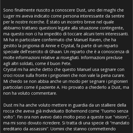
Sono finalmente riuscito a conoscere Dust, uno dei maghi che
Luger mi aveva indicato come persona interessante da sentire
per le nostre ricerche. È stato un incontro breve nel quale
abbiamo trattano questioni legate alla situazione contingente,
ma questo non ci ha impedito di toccare alcuni temi interessanti.
Mi ha in particolare confermato che Manuel Raven, che ha
gestito la prigionia di Annie e Crystal, fa parte di un reparto
speciale dell'esercito di Ghaan. Un reparto che è a conoscenza di
molte informazioni relative ai risvegliati. Informazioni precluse
agli altri soldati, come il buon Pete.
Crystal mi ha anche detto che questo Manuel usa segnare con
croci rosse sulla fronte i prigionieri che non vale la pena curare.
Mi chiedo se non abbia anche un modo per segnare i prigionieri
particolari come il paziente A. Ho provato a chiederlo a Dust, ma
non ha voluto commentare.
Dust mi ha anche voluto mettere in guardia da un stalliere della
rocca che aveva già individuato Bohemond come "l'uomo senza
volto". Fin ora non avevo dato molto peso a queste sue "visioni",
ma mi sono dovuto ricredere. Si tratta di una specie di "mandato
ereditario da assassini". Uomini che stanno commettendo