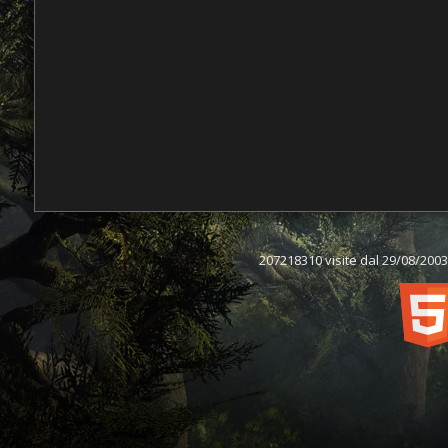
207218310 visite dal 29/08/2003,