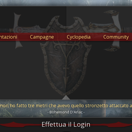
tazioni
Campagne
Cyclopedia
Community
non ho fatto tre metri che avevo quello stronzetto attaccato a
- Bohemond D'Arlac -
Effettua il Login