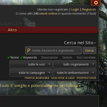
Utente non registrato
|
Login
|
Registrati
Ci sono altri
246
utenti online
in questo momento (
1
bot)
Altro
Cerca nel Sito
Nome
Keywords
Descrizione
Sezioni
Voci correlate
tutte le voci
tutti i regolamenti
tutte le campagne
tutte le ambientazioni
ricerca avanzata
una voce a caso
inserisci voce
l culo. E' sveglio e potenzialmente pericoloso »