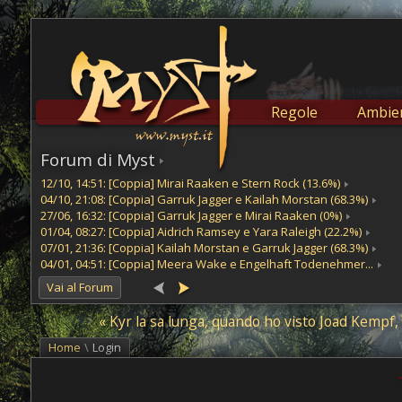
Regole
Ambien
Forum di Myst
12/10, 14:51: [Coppia] Mirai Raaken e Stern Rock (13.6%)
04/10, 21:08: [Coppia] Garruk Jagger e Kailah Morstan (68.3%)
27/06, 16:32: [Coppia] Garruk Jagger e Mirai Raaken (0%)
01/04, 08:27: [Coppia] Aidrich Ramsey e Yara Raleigh (22.2%)
07/01, 21:36: [Coppia] Kailah Morstan e Garruk Jagger (68.3%)
04/01, 04:51: [Coppia] Meera Wake e Engelhaft Todenehmer...
Vai al Forum
« Kyr la sa lunga, quando ho visto Joad Kempf, 
Home
\
Login