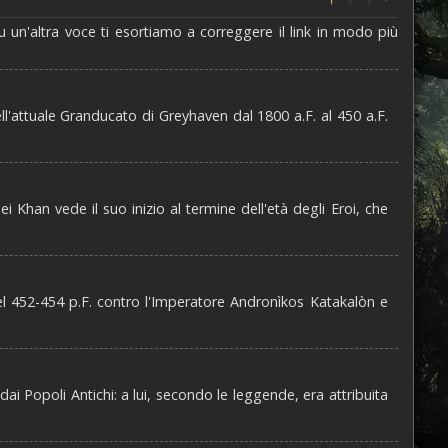
u un'altra voce ti esortiamo a correggere il link in modo più
ll'attuale Granducato di Greyhaven dal 1800 a.F. al 450 a.F.
dei Khan vede il suo inizio al termine dell'età degli Eroi, che
el 452-454 p.F. contro l'Imperatore Andronìkos Katakalòn e
dai Popoli Antichi: a lui, secondo le leggende, era attribuita