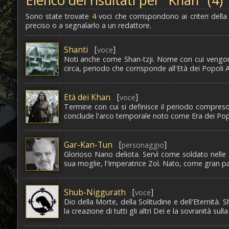
Elenco dei risultati per "Khan" (4)
Sono state trovate
4
voci che corrispondono ai criteri della
preciso o a segnalarlo a un redattore.
Shanti
[
]
voce
Noti anche come Shan-tzji. Nome con cui vengono i
circa, periodo che corrisponde all'Età dei Popoli An
Età dei Khan
[
]
voce
Termine con cui si definisce il periodo compreso tr
conclude l'arco temporale noto come Era dei Popoli A
Gar-Kan-Tun
[
]
personaggio
Glorioso Nano deliota. Servì come soldato nelle
sua moglie, l'Imperatrice Zoì. Nato, come gran parte
Shub-Niggurath
[
]
voce
Dio della Morte, della Solitudine e dell'Eternità. 
la creazione di tutti gli altri Dei e la sovranità s