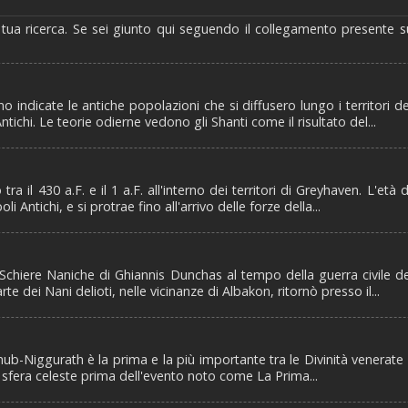
 tua ricerca. Se sei giunto qui seguendo il collegamento presente s
ndicate le antiche popolazioni che si diffusero lungo i territori de
tichi. Le teorie odierne vedono gli Shanti come il risultato del...
a il 430 a.F. e il 1 a.F. all'interno dei territori di Greyhaven. L'età 
ntichi, e si protrae fino all'arrivo delle forze della...
 Schiere Naniche di Ghiannis Dunchas al tempo della guerra civile d
 dei Nani delioti, nelle vicinanze di Albakon, ritornò presso il...
Shub-Niggurath è la prima e la più importante tra le Divinità venerate 
ulla sfera celeste prima dell'evento noto come La Prima...