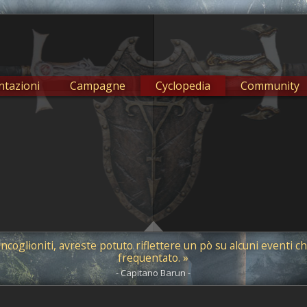
tazioni
Campagne
Cyclopedia
Community
ncoglioniti, avreste potuto riflettere un pò su alcuni eventi che
frequentato. »
- Capitano Barun -