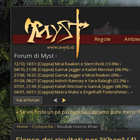
Regole
Ambien
Forum di Myst
12/10, 14:51: [Coppia] Mirai Raaken e Stern Rock (13.6%)
04/10, 21:08: [Coppia] Garruk Jagger e Kailah Morstan (68.3%)
27/06, 16:32: [Coppia] Garruk Jagger e Mirai Raaken (0%)
01/04, 08:27: [Coppia] Aidrich Ramsey e Yara Raleigh (22.2%)
07/01, 21:36: [Coppia] Kailah Morstan e Garruk Jagger (68.3%)
04/01, 04:51: [Coppia] Meera Wake e Engelhaft Todenehmer...
Vai al Forum
« Se voi foste un pò più curiosi, o diciamo pure meno ri
Home
\
Cyclopedia
\
Risultati ricerca: Khan