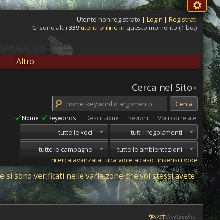
Utente non registrato
|
Login
|
Registrati
Ci sono altri
339
utenti online
in questo momento (
1
bot)
Altro
Cerca nel Sito
Nome
Keywords
Descrizione
Sezioni
Voci correlate
tutte le voci
tutti i regolamenti
tutte le campagne
tutte le ambientazioni
ricerca avanzata
una voce a caso
inserisci voce
 si sono verificati nelle varie zone che voi stessi avete