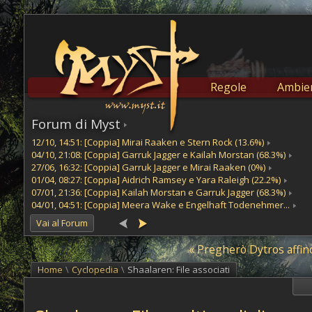
Regole
Ambien
Forum di Myst
12/10, 14:51: [Coppia] Mirai Raaken e Stern Rock (13.6%)
04/10, 21:08: [Coppia] Garruk Jagger e Kailah Morstan (68.3%)
27/06, 16:32: [Coppia] Garruk Jagger e Mirai Raaken (0%)
01/04, 08:27: [Coppia] Aidrich Ramsey e Yara Raleigh (22.2%)
07/01, 21:36: [Coppia] Kailah Morstan e Garruk Jagger (68.3%)
04/01, 04:51: [Coppia] Meera Wake e Engelhaft Todenehmer...
Vai al Forum
« Pregherò Dytros affinch
Home
\
Cyclopedia
\
Shaalaren: File associati