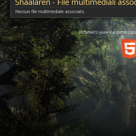
Shaalaren - File multimediali assoc
Nessun file multimediale associato.
207509472 visite dal 29/08/2003,