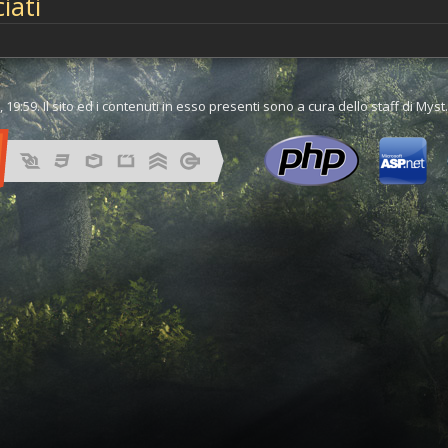
iati
 19:59. Il sito ed i contenuti in esso presenti sono a cura dello staff di Mys