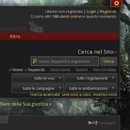
Utente non registrato
|
Login
|
Registrati
Ci sono altri
148
utenti online
in questo momento
Altro
Cerca nel Sito
Nome
Keywords
Descrizione
Sezioni
Voci correlate
tutte le voci
tutti i regolamenti
tutte le campagne
tutte le ambientazioni
ricerca avanzata
una voce a caso
inserisci voce
ilato della Sua giustiza »
i