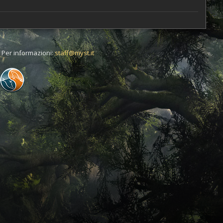
t. Per informazioni:
staff@myst.it