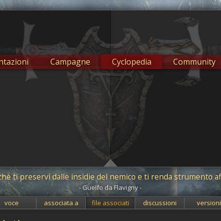
tazioni
Campagne
Cyclopedia
Community
è ti preservi dalle insidie del nemico e ti renda strumento aff
- Guelfo da Flavigny -
voce
associata a
file associati
discussioni
version