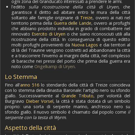
ogni zona del Granducato interessati a prendere le armi.
l'editto
sulla ricostruzione della città di Uryen
, che
garantisce il diritto ad abitare entro le mura della città
soltanto alle famiglie originarie di
Treize
, ovvero ai nati nel
territorio prima della
Guerra delle Lande
, ovvero ai profughi
che abbiano prodotto individui in grado di combattere nel
rinnovato
Esercito di Uryen
o che siano riconosciuti utili alla
ricostruzione della città. In conseguenza di questo editto
molti profughi provenienti da
Nuova Lagos
e dai territori al
di là del Traunne vengono costretti ad abbandonare la città
e a trascorrere l'inverno ai margini della città, nel complesso
di baracche nei pressi del porto che prima della guerra era
noto come
Ongelkamp di Uryen
.
Lo Stemma
Fino all'
anno 516
lo stendardo della città di Treize coincideva
con lo stemma della dinastia Baronale: l'artiglio nero su sfondo
giallo. Successivamente al
Grande Tributo
, per volontà del
Burgravio
Dieber Vorsel
, la città è stata dotata di un simbolo
proprio: una sorta di serpente marino, anch'esso nero su
sfondo giallo. Il nuovo simbolo è chiamato dal popolo come
il
serpente con la testa di Wyrm
.
Aspetto della città