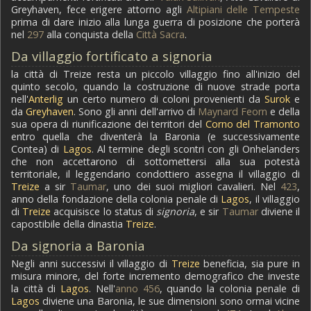
Greyhaven, fece erigere attorno agli
Altipiani delle Tempeste
prima di dare inizio alla lunga guerra di posizione che porterà
nel
297
alla conquista della
Città Sacra
.
Da villaggio fortificato a signoria
la città di Treize resta un piccolo villaggio fino all'inizio del
quinto secolo, quando la costruzione di nuove strade porta
nell'
Anterlig
un certo numero di coloni provenienti da
Surok
e
da
Greyhaven
. Sono gli anni dell'arrivo di
Maynard Feorn
e della
sua opera di riunificazione dei territori del
Corno del Tramonto
entro quella che diventerà la Baronia (e successivamente
Contea) di
Lagos
. Al termine degli scontri con gli Onhelanders
che non accettarono di sottomettersi alla sua potestà
territoriale, il leggendario condottiero assegna il villaggio di
Treize
a sir
Taumar
, uno dei suoi migliori cavalieri. Nel
423
,
anno della fondazione della colonia penale di
Lagos
, il villaggio
di
Treize
acquisisce lo status di
signoria
, e sir
Taumar
diviene il
capostibile della dinastia
Treize
.
Da signoria a Baronia
Negli anni successivi il villaggio di
Treize
beneficia, sia pure in
misura minore, del forte incremento demografico che investe
la città di
Lagos
. Nell'
anno 456
, quando la colonia penale di
Lagos
diviene una Baronia, le sue dimensioni sono ormai vicine