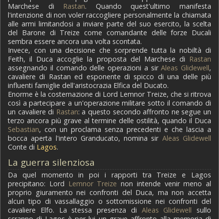
Marchese di
Rastan
. Quando quest'ultimo manifesta
l'intenzione di non voler raccogliere personalmente la chiamata
alle armi limitandosi a inviare parte del suo esercito, la scelta
del Barone di Treize come comandante delle forze Ducali
sembra essere ancora una volta scontata.
Invece, con una decisione che sorprende tutta la nobiltà di
Feith, il Duca accoglie la proposta del Marchese di
Rastan
assegnando il comando delle operazioni a sir
Aleas Glidewell
,
cavaliere di Rastan ed esponente di spicco di una delle più
influenti famiglie dell'aristocrazia Elfica del Ducato.
Enorme è la costernazione di Lord Lemnor Treize, che si ritrova
così a partecipare a un'operazione militare sotto il comando di
un cavaliere di
Rastan
: a questo secondo affronto ne segue un
terzo ancora più grave al termine delle ostilità, quando il Duca
Sebastian
, con un proclama senza precedenti e che lascia a
bocca aperta l'intero Granducato, nomina sir
Aleas Glidewell
Conte di
Lagos
.
La guerra silenziosa
Da quel momento in poi i rapporti tra Treize e Lagos
precipitano: Lord
Lemnor Treize
non intende venir meno al
proprio giuramento nei confronti del Duca, ma non accetta
alcun tipo di vassallaggio o sottomissione nei confronti del
cavaliere Elfo. La stessa presenza di
Aleas Glidewell
sullo
scranno di Lagos è per lui un grave affronto alla memoria di