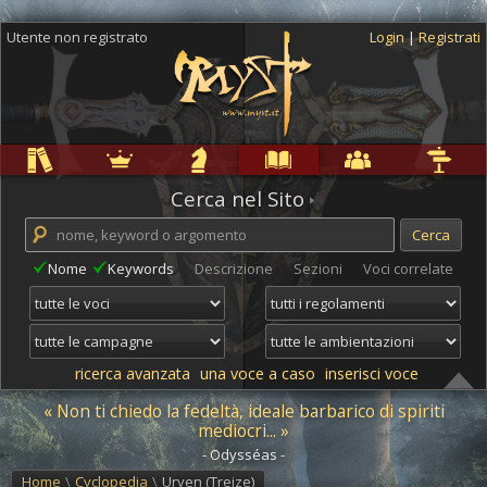
Utente non registrato
Login
|
Registrati
Regole
Ambientazioni
Campagne
Cyclopedia
Community
Altro
Cerca nel Sito
Nome
Keywords
Descrizione
Sezioni
Voci correlate
ricerca avanzata
una voce a caso
inserisci voce
« Non ti chiedo la fedeltà, ideale barbarico di spiriti
mediocri... »
- Odysséas -
Home
\
Cyclopedia
\
Uryen (Treize)