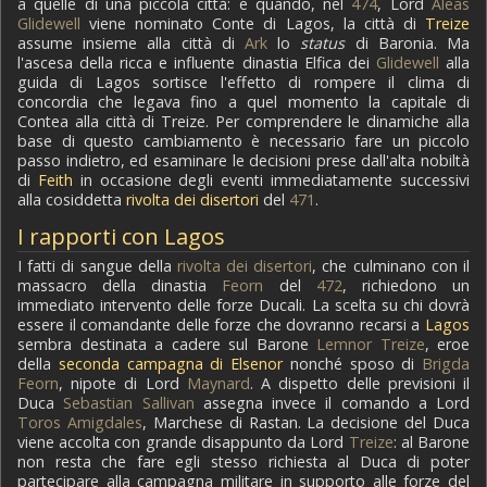
a quelle di una piccola città: e quando, nel
474
, Lord
Aleas
Glidewell
viene nominato Conte di Lagos, la città di
Treize
assume insieme alla città di
Ark
lo
status
di Baronia. Ma
l'ascesa della ricca e influente dinastia Elfica dei
Glidewell
alla
guida di Lagos sortisce l'effetto di rompere il clima di
concordia che legava fino a quel momento la capitale di
Contea alla città di Treize. Per comprendere le dinamiche alla
base di questo cambiamento è necessario fare un piccolo
passo indietro, ed esaminare le decisioni prese dall'alta nobiltà
di
Feith
in occasione degli eventi immediatamente successivi
alla cosiddetta
rivolta dei disertori
del
471
.
I rapporti con Lagos
I fatti di sangue della
rivolta dei disertori
, che culminano con il
massacro della dinastia
Feorn
del
472
, richiedono un
immediato intervento delle forze Ducali. La scelta su chi dovrà
essere il comandante delle forze che dovranno recarsi a
Lagos
sembra destinata a cadere sul Barone
Lemnor Treize
, eroe
della
seconda campagna di Elsenor
nonché sposo di
Brigda
Feorn
, nipote di Lord
Maynard
. A dispetto delle previsioni il
Duca
Sebastian Sallivan
assegna invece il comando a Lord
Toros Amigdales
, Marchese di Rastan. La decisione del Duca
viene accolta con grande disappunto da Lord
Treize
: al Barone
non resta che fare egli stesso richiesta al Duca di poter
partecipare alla campagna militare in supporto alle forze del