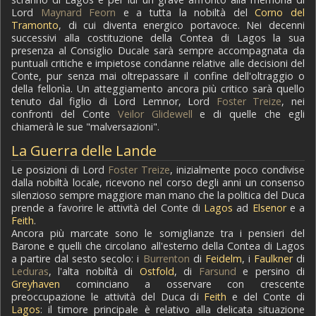
Lord
Maynard Feorn
e a tutta la nobiltà del
Corno del
Tramonto
, di cui diventa energico portavoce. Nei decenni
successivi alla costituzione della Contea di Lagos la sua
presenza al Consiglio Ducale sarà sempre accompagnata da
puntuali critiche e impietose condanne relative alle decisioni del
Conte, pur senza mai oltrepassare il confine dell'oltraggio o
della fellonìa. Un atteggiamento ancora più critico sarà quello
tenuto dal figlio di Lord Lemnor, Lord
Foster Treize
, nei
confronti del Conte
Veilor Glidewell
e di quelle che egli
chiamerà le sue "malversazioni".
La Guerra delle Lande
Le posizioni di Lord
Foster Treize
, inizialmente poco condivise
dalla nobiltà locale, ricevono nel corso degli anni un consenso
silenzioso sempre maggiore man mano che la politica del Duca
prende a favorire le attività del Conte di
Lagos
ad
Elsenor
e a
Feith
.
Ancora più marcate sono le somiglianze tra i pensieri del
Barone e quelli che circolano all'esterno della Contea di Lagos
a partire dal sesto secolo: i
Burrenton
di
Feidelm
, i
Faulkner
di
Leduras
, l'alta nobiltà di
Ostfold
, di
Farsund
e persino di
Greyhaven
cominciano a osservare con crescente
preoccupazione le attività del Duca di
Feith
e del Conte di
Lagos
: il timore principale è relativo alla delicata situazione