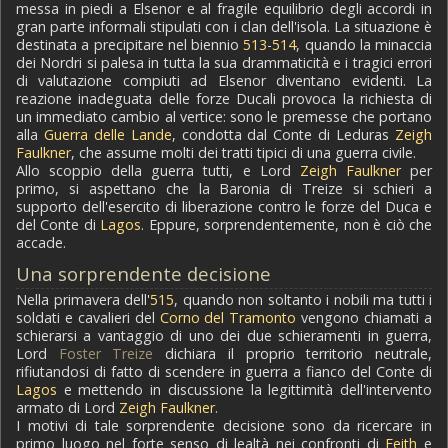
messa in piedi a Elsenor e al fragile equilibrio degli accordi in
gran parte informali stipulati con i clan dell'isola. La situazione è
destinata a precipitare nel biennio
513
-
514
, quando la minaccia
dei Nordri si palesa in tutta la sua drammaticità e i tragici errori
di valutazione compiuti ad Elsenor diventano evidenti. La
reazione inadeguata delle forze Ducali provoca la richiesta di
un immediato cambio al vertice: sono le premesse che portano
alla
Guerra delle Lande
, condotta dal Conte di Leduras
Zeigh
Faulkner
, che assume molti dei tratti tipici di una guerra civile.
Allo scoppio della guerra tutti, e Lord
Zeigh Faulkner
per
primo, si aspettano che la Baronia di Treize si schieri a
supporto dell'esercito di liberazione contro le forze del Duca e
del Conte di
Lagos
. Eppure, sorprendentemente, non è ciò che
accade.
Una sorprendente decisione
Nella primavera dell'
515
, quando non soltanto i nobili ma tutti i
soldati e cavalieri del
Corno del Tramonto
vengono chiamati a
schierarsi a vantaggio di uno dei due schieramenti in guerra,
Lord
Foster Treize
dichiara il proprio territorio neutrale,
rifiutandosi di fatto di scendere in guerra a fianco del Conte di
Lagos
e mettendo in discussione la legittimità dell'intervento
armato di Lord
Zeigh Faulkner
.
I motivi di tale sorprendente decisione sono da ricercare in
primo luogo nel forte senso di lealtà nei confronti di
Feith
e