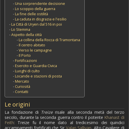
-
Una sorprendente decisione
-
Lo scoppio della guerra
-
La fine delle ostilità
-
La caduta in disgrazia e l'esilio
-
La Città di Uryen dal 516 in poi
-
Lo Stemma
-
Aspetto della città
-
La collina della Rocca di Tramontana
-
Il centro abitato
-
Verso le campagne
-
Il Porto
-
Fortificazioni
-
Esercito e Guardia Civica
-
Luoghi di culto
-
Locande e stazioni di posta
-
Mercato
-
Curiosità
-
Contatti
Le origini
La fondazione di
Treize
risale alla seconda metà del terzo
secolo, durante la seconda guerra contro il potente
Khanast di
Feith
: Treize fu il nome dato al tredicesimo dei quindici
accampamenti fortificati che Sir
Valan Sallivan
, Alto Cavaliere di