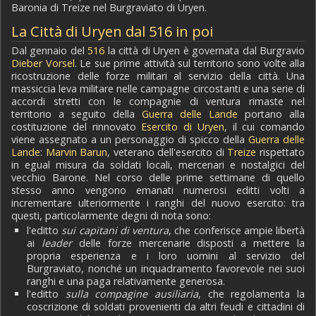
Baronia di Treize nel Burgraviato di Uryen.
La Città di Uryen dal 516 in poi
Dal gennaio del
516
la città di Uryen è governata dal Burgravio
Dieber Vorsel
. Le sue prime attività sul territorio sono volte alla
ricostruzione delle forze militari al servizio della città. Una
massiccia leva militare nelle campagne circostanti e una serie di
accordi stretti con le compagnie di ventura rimaste nel
territorio a seguito della
Guerra delle Lande
portano alla
costituzione del rinnovato
Esercito di Uryen
, il cui comando
viene assegnato a un personaggio di spicco della
Guerra delle
Lande
:
Marvin Barun
, veterano dell'esercito di
Treize
rispettato
in egual misura da soldati locali, mercenari e nostalgici del
vecchio Barone. Nel corso delle prime settimane di quello
stesso anno vengono emanati numerosi editti volti a
incrementare ulteriormente i ranghi del nuovo esercito: tra
questi, particolarmente degni di nota sono:
l'editto
sui capitani di ventura
, che conferisce ampie libertà
ai
leader
delle forze mercenarie disposti a mettere la
propria esperienza e i loro uomini al servizio del
Burgraviato, nonché un inquadramento favorevole nei suoi
ranghi e una paga relativamente generosa.
l'editto
sulla compagine ausiliaria
, che regolamenta la
coscrizione di soldati provenienti da altri feudi e cittadini di