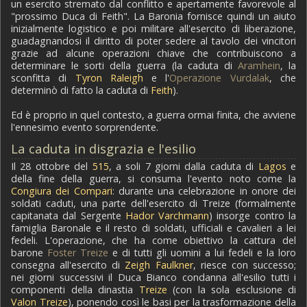
un esercito stremato dal conflitto e apertamente favorevole al
"prossimo Duca di Feith". La Baronia fornisce quindi un aiuto
inizialmente logistico e poi militare all'esercito di liberazione,
guadagnandosi il diritto di poter sedere al tavolo dei vincitori
grazie ad alcune operazioni chiave che contribuiscono a
determinare le sorti della guerra (la caduta di
Aramhein
, la
sconfitta di
Tyron Raleigh
e l'
Operazione Vurdalak
, che
determinò di fatto la caduta di
Feith
).
Ed è proprio in quel contesto, a guerra ormai finita, che avviene
l'ennesimo evento sorprendente.
La caduta in disgrazia e l'esilio
Il 28 ottobre del
515
, a soli 7 giorni dalla caduta di
Lagos
e
della fine della guerra, si consuma l'evento noto come la
Congiura dei Compari
: durante una celebrazione in onore dei
soldati caduti, una parte dell'esercito di Treize (formalmente
capitanata dal Sergente
Hador Varchmann
) insorge contro la
famiglia Baronale e il resto di soldati, ufficiali e cavalieri a lei
fedeli. L'operazione, che ha come obiettivo la cattura del
barone
Foster Treize
e di tutti gli uomini a lui fedeli e la loro
consegna all'esercito di
Zeigh Faulkner
, riesce con successo;
nei giorni successivi il Duca Bianco condanna all'esilio tutti i
componenti della dinastia
Treize
(con la sola esclusione di
Valon Treize
), ponendo così le basi per la trasformazione della