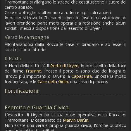
Tramontana si allargano le strade che costituiscono il cuore del
centro abitato.
Case e botteghe si alternano a ruderi e a piccoli cantieri.
In basso si trova la Chiesa di Uryen, in fase di ricostruzione. Ai
lavori prendono parte molti operai e a rotazione anche alcuni
soldati, messi a disposizione dall'esercito di Uryen.
Verso le campagne
Allontanandosi dalla Rocca le case si diradano e ad esse si
sostituiscono fattorie.
Il Porto
A Nord della città c'è il
Porto di Uryen
, in prossimità della foce
del fiume
Traunne
. Presso il porto ci sono due dei luoghi di
ritrovo più importanti di Uryen: la
Capasanta
, un'osteria molto
frequentata, e le
Case della Gioia
, una casa di piacere.
Fortificazioni
Esercito e Guardia Civica
L'esercito di Uryen ha la sua base operativa nella Rocca di
Tramontana. E' capitanato da
Marvin Barùn
.
Non esiste una vera e propria guardia civica, l'ordine pubblico
viene garantito dai militari.