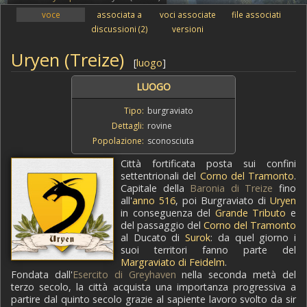
voce
associata a
voci associate
file associati
discussioni
(2)
versioni
Uryen (Treize)
[
luogo
]
LUOGO
Tipo:
burgraviato
Dettagli:
rovine
Popolazione:
sconosciuta
Città fortificata posta sui confini
settentrionali del
Corno del Tramonto
.
Capitale della
Baronia di Treize
fino
all'
anno 516
, poi Burgraviato di
Uryen
in conseguenza del
Grande Tributo
e
del passaggio del
Corno del Tramonto
al Ducato di
Surok
: da quel giorno i
suoi territori fanno parte del
Margraviato di Feidelm
.
Fondata dall'
Esercito di Greyhaven
nella seconda metà del
terzo secolo, la città acquista una importanza progressiva a
partire dal quinto secolo grazie al sapiente lavoro svolto da sir