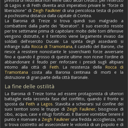
pretesa di neutralità non viene dato alcun credito: per l'esercito
di Lagos e di Feith diventa anzi imperativo privare le "forze di
liberazione" di
Zeigh Faulkner
di una pericolosa testa di ponte
a pochissima distanza dalla capitale di Contea.
La Baronia di Treize si trova quindi suo malgrado a
combattere dalla parte dei "liberatori". Il suo esercito resiste
per tre settimane prima di capitolare: molte delle torri difensive
vengono distrutte, e il territorio viene largamente invaso dai
soldati dell'esercito Ducale. La spinta degli assedianti si
infrange sulla
Rocca di Tramontana
, il castello del Barone, che
riesce a resistere nonostante le soverchianti forze avversarie
fino a quando il grosso di queste ultime non riceve l'ordine di
abbandonare il feudo per rinforzare i presidi sugli altipiani
intorno alla città di
Feith
. La resistenza della
Rocca di
Tramontana
costa alla Baronia centinaia di morti e la
distruzione di gran parte della città Baronale.
La fine delle ostilità
La Baronia di Treize torna ad essere protagonista di ulteriori
battaglie nella seconda fase del conflitto, quando il fronte si
sposta da
Feith
a
Lagos
. Stavolta a schierarsi sul confine dei
suoi territori sono le truppe di
Zeigh Faulkner
, bisognose di
cibo, acqua, case e rifugi fortificati. Il Barone vorrebbe tenere il
punto e riservare a
Zeigh Faulkner
una fredda accoglienza, ma
si trova costretto ad assecondare le volontà di un popolo e di