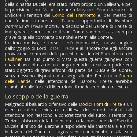
della dinastia Ducale: era stato infatti proprio un Sallivan, e per
la precisione Lord
Valan
, a dare a
Maynard Feorn
l'incarico di
unificare i territori del
Corno del Tramonto
e, per mezzo di
quest'ultimo, a dare a sir
Taumar
l'opportunità di diventare
dominus di Treize
. Inoltre, la decisione del Barone di Treize di
impugnare le armi contro il suo Conte sarebbe stata ben più
grave di quella compiuta dai nobili esterni alla Contea.
L'ultimo motivo, e forse il più importante, traeva origine
dall'orgoglio di Lord
Foster Treize
e al rancore che egli ancora
provava nei confronti delle potenti dinastie dei
Burrenton
e dei
Faulkner
. Dal suo punto di vista questa guerra giungeva con
quarant'anni di ritardo: un lungo periodo in cui suo padre era
stato oggetto di gravi affronti da parte del Duca e del Conte,
senza nessuno disposto ad essergli alleato. Per tutta la
Guerra
delle Lande
, nelle intenzioni del Barone, Treize avrebbe
ricambiato alle forze di liberazione il medesimo aiuto ricevuto.
Lo scoppio della guerra
Malgrado il baluardo difensivo delle
Dodici Torri di Treize
e un
esercito intero schierato a difesa del propri confini, tali
intenzioni non riescono a concretizzarsi del tutto. I territori di
Treize subiscono infatti ben presto la pressione dell'Esercito
Ducale. Il rifiuto del Barone a rispondere alla chiamata alle armi
in favore del Conte di Lagos viene condannato, e alla sua