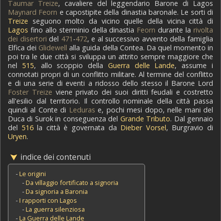
Taumar Treize
, cavaliere del leggendario Barone di Lagos
Maynard Feorn
e capostipite della dinastia baronale. Le sorti di
Treize
seguono molto da vicino quelle della vicina città di
Lagos
fino allo sterminio della dinastia
Feorn
durante la
rivolta
dei disertori
del
471
-
472
, e al successivo avvento della famiglia
Elfica dei
Glidewell
alla guida della Contea. Da quel momento in
poi tra le due città si sviluppa un attrito sempre maggiore che
nel
515
, allo scoppio della
Guerra delle Lande
, assume i
connotati propri di un conflitto militare. Al termine del conflitto
e di una serie di eventi a ridosso dello stesso il Barone Lord
Foster Treize
viene privato dei suoi diritti feudali e costretto
all'esilio dal territorio. Il controllo nominale della città passa
quindi al Conte di
Leduras
e, pochi mesi dopo, nelle mani del
Duca di Surok in conseguenza del
Grande Tributo
. Dal gennaio
del
516
la città è governata da
Dieber Vorsel
, Burgravio di
Uryen
.
indice dei contenuti
-
Le origini
-
Da villaggio fortificato a signoria
-
Da signoria a Baronia
-
I rapporti con Lagos
-
La guerra silenziosa
-
La Guerra delle Lande