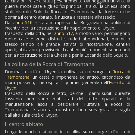
La città di Treize è stata pesantemente danneggiata durante la
guerra: molte case e gli edifici principali, tra cui la Chiesa, sono
stati distrutti. Solo la Rocca di Tramontana, la fortezza che
domina il centro abitato, è riuscita a resistere all'assedio.
Dall'
anno 516
è stata intrapresa dal Burgravio una politica di
incentivi per la ricostruzione e il ripopolamento di Uryen.
L'aspetto della città, nell'
anno 517
, è molto vario: permangono
molte case e zone distrutte, ruderi abbandonati, ma nello
stesso tempo c'è grande attività di ricostruzione, cantieri
aperti, abitazioni provvisorie. I cantieri più imponenti sono quelli
per la ricostruzione della Chiesa e per la Locanda dello Squalo.
La collina della Rocca di Tramontana
Domina la città di Uryen la collina su cui sorge la
Rocca di
Tramontana
: un castello imponente ed antico, circondato da
mura possenti, che ospita il quartier generale dell'
Esercito di
Uryen
.
L'aspetto della Rocca è tetro, perchè i danni subiti durante
l'assedio non sono mai stati del tutto riparati e la
manutenzione lascia a desiderare. Tuttavia la Rocca di
Tramontana è ancora robusta e ben sorvegliata, e vigila
dall'alto sulla città di Uryen.
Il centro abitato
Lungo le pendici e ai piedi della collina su cui sorge la Rocca di