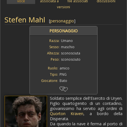
voce
associata a
file associati
discussioni
versioni
Stefen Mahl
[
personaggio
]
PERSONAGGIO
Razza:
Umano
Sesso:
maschio
Altezza:
sconosciuta
Peso:
sconosciuto
Ruolo:
amico
Tipo:
PNG
Giocatore:
Bato
Soldato semplice dell'Esercito di Uryen.
Figlio quartogenito di un contadino,
giovanissimo ha servito agli ordini di
Quorton Kraven
, a bordo della
Disperata.
Da quando la nave è ferma al porto di