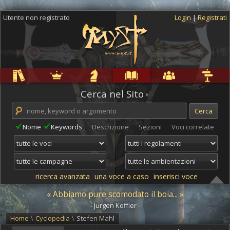
Utente non registrato
Login
|
Registrati
Regole
Ambientazioni
Campagne
Cyclopedia
Community
Altro
Cerca nel Sito
Nome
Keywords
Descrizione
Sezioni
Voci correlate
ricerca avanzata
una voce a caso
inserisci voce
« Abbiamo pure scomodato il boia... »
- Jurgen Koffler -
Home
\
Cyclopedia
\
Stefen Mahl