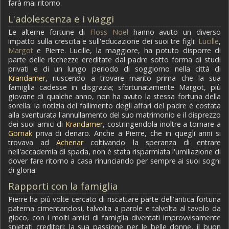
farà mai ritorno.
L'adolescenza e i viaggi
Le alterne fortune di
Floss Noel
hanno avuto un diverso
impatto sulla crescita e sull'educazione dei suoi tre figli:
Lucille
,
Margot
e Pierre. Lucille, la maggiore, ha potuto disporre di
parte delle ricchezze ereditate dal padre sotto forma di studi
privati e di un lungo periodo di soggiorno nella città di
Krandamer
, riuscendo a trovare marito prima che la sua
famiglia cadesse in disgrazia; sfortunatamente Margot, più
giovane di qualche anno, non ha avuto la stessa fortuna della
sorella: la notizia del fallimento degli affari del padre è costata
alla sventurata l'annullamento del suo matrimonio e il disprezzo
dei suoi amici di
Krandamer
, costringendola inoltre a tornare a
Gornak
priva di denaro. Anche a Pierre, che in quegli anni si
trovava ad
Achenar
coltivando la speranza di entrare
nell'accademia di spada, non è stata risparmiata l'umiliazione di
dover fare ritorno a casa rinunciando per sempre ai suoi sogni
di gloria.
Rapporti con la famiglia
Pierre ha più volte cercato di riscattare parte dell'antica fortuna
paterna cimentandosi, talvolta a parole e talvolta al tavolo da
gioco, con i molti amici di famiglia diventati improvvisamente
spietati creditori: la sua passione per le belle donne, il buon