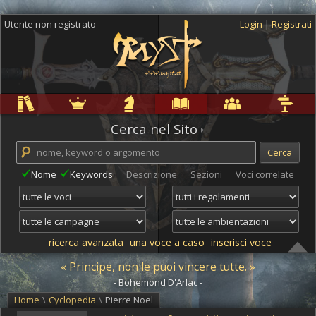
Utente non registrato
Login
|
Registrati
Regole
Ambientazioni
Campagne
Cyclopedia
Community
Altro
Cerca nel Sito
Nome
Keywords
Descrizione
Sezioni
Voci correlate
ricerca avanzata
una voce a caso
inserisci voce
« Principe, non le puoi vincere tutte. »
- Bohemond D'Arlac -
Home
\
Cyclopedia
\
Pierre Noel