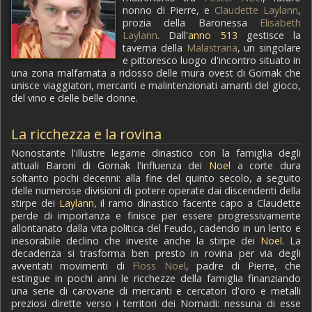
nonno di Pierre, e
Claudette Laylann
,
prozia della Baronessa
Elisabeth
Laylann
. Dall'
anno 513
gestisce la
taverna della
Malastrana
, un singolare
e pittoresco luogo d'incontro situato in
una zona malfamata a ridosso delle mura ovest di Gornak che
unisce viaggiatori, mercanti e malintenzionati amanti del gioco,
del vino e delle belle donne.
La ricchezza e la rovina
Nonostante l'illustre legame dinastico con la famiglia degli
attuali Baroni di Gornak l'influenza dei
Noel
a corte dura
soltanto pochi decenni: alla fine del quinto secolo, a seguito
delle numerose divisioni di potere operate dai discendenti della
stirpe dei
Laylann
, il ramo dinastico facente capo a Claudette
perde di importanza e finisce per essere progressivamente
allontanato dalla vita politica del Feudo, cadendo in un lento e
inesorabile declino che investe anche la stirpe dei
Noel
. La
decadenza si trasforma ben presto in rovina per via degli
avventati movimenti di
Floss Noel
, padre di Pierre, che
estingue in pochi anni le ricchezze della famiglia finanziando
una serie di carovane di mercanti e cercatori d'oro e metalli
preziosi dirette verso i territori dei Nomadi: nessuna di esse