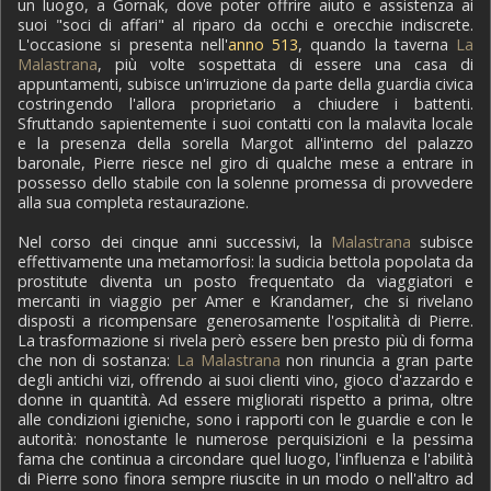
un luogo, a Gornak, dove poter offrire aiuto e assistenza ai
suoi "soci di affari" al riparo da occhi e orecchie indiscrete.
L'occasione si presenta nell'
anno 513
, quando la taverna
La
Malastrana
, più volte sospettata di essere una casa di
appuntamenti, subisce un'irruzione da parte della guardia civica
costringendo l'allora proprietario a chiudere i battenti.
Sfruttando sapientemente i suoi contatti con la malavita locale
e la presenza della sorella Margot all'interno del palazzo
baronale, Pierre riesce nel giro di qualche mese a entrare in
possesso dello stabile con la solenne promessa di provvedere
alla sua completa restaurazione.
Nel corso dei cinque anni successivi, la
Malastrana
subisce
effettivamente una metamorfosi: la sudicia bettola popolata da
prostitute diventa un posto frequentato da viaggiatori e
mercanti in viaggio per Amer e Krandamer, che si rivelano
disposti a ricompensare generosamente l'ospitalità di Pierre.
La trasformazione si rivela però essere ben presto più di forma
che non di sostanza:
La Malastrana
non rinuncia a gran parte
degli antichi vizi, offrendo ai suoi clienti vino, gioco d'azzardo e
donne in quantità. Ad essere migliorati rispetto a prima, oltre
alle condizioni igieniche, sono i rapporti con le guardie e con le
autorità: nonostante le numerose perquisizioni e la pessima
fama che continua a circondare quel luogo, l'influenza e l'abilità
di Pierre sono finora sempre riuscite in un modo o nell'altro ad