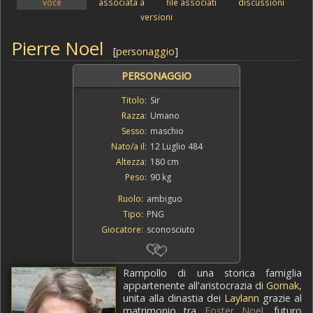
voce
associata a
file associati
discussioni
versioni
Pierre Noel
[
personaggio
]
PERSONAGGIO
Titolo:
Sir
Razza:
Umano
Sesso:
maschio
Nato/a il:
12 Luglio 484
Altezza:
180 cm
Peso:
90 kg
Ruolo:
ambiguo
Tipo:
PNG
Giocatore:
sconosciuto
Rampollo di una storica famiglia
appartenente all'aristocrazia di
Gornak
,
unita alla dinastia dei
Laylann
grazie al
matrimonio tra
Foster Noel
, futuro