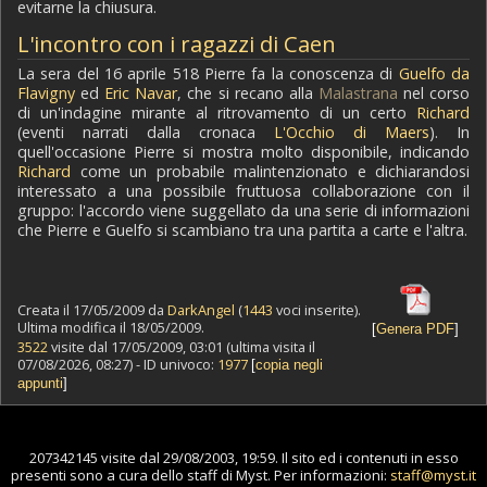
evitarne la chiusura.
L'incontro con i ragazzi di Caen
La sera del 16 aprile 518 Pierre fa la conoscenza di
Guelfo da
Flavigny
ed
Eric Navar
, che si recano alla
Malastrana
nel corso
di un'indagine mirante al ritrovamento di un certo
Richard
(eventi narrati dalla cronaca
L'Occhio di Maers
). In
quell'occasione Pierre si mostra molto disponibile, indicando
Richard
come un probabile malintenzionato e dichiarandosi
interessato a una possibile fruttuosa collaborazione con il
gruppo: l'accordo viene suggellato da una serie di informazioni
che Pierre e Guelfo si scambiano tra una partita a carte e l'altra.
Creata il 17/05/2009 da
DarkAngel
(
1443
voci inserite).
Ultima modifica il 18/05/2009.
[
Genera PDF
]
3522
visite dal 17/05/2009, 03:01 (ultima visita il
07/08/2026, 08:27) - ID univoco:
1977
[
copia negli
appunti
]
207342145 visite dal 29/08/2003, 19:59. Il sito ed i contenuti in esso
presenti sono a cura dello staff di Myst. Per informazioni:
staff@myst.it