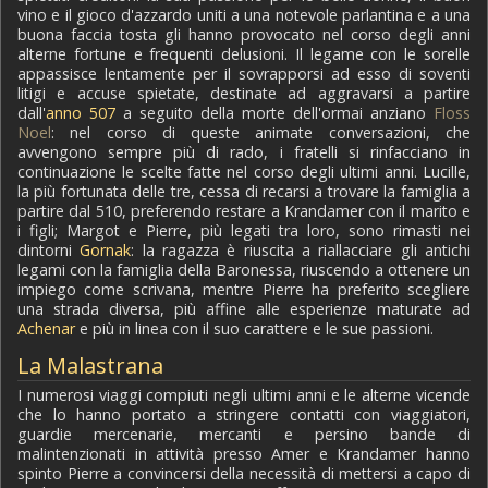
vino e il gioco d'azzardo uniti a una notevole parlantina e a una
buona faccia tosta gli hanno provocato nel corso degli anni
alterne fortune e frequenti delusioni. Il legame con le sorelle
appassisce lentamente per il sovrapporsi ad esso di soventi
litigi e accuse spietate, destinate ad aggravarsi a partire
dall'
anno 507
a seguito della morte dell'ormai anziano
Floss
Noel
: nel corso di queste animate conversazioni, che
avvengono sempre più di rado, i fratelli si rinfacciano in
continuazione le scelte fatte nel corso degli ultimi anni. Lucille,
la più fortunata delle tre, cessa di recarsi a trovare la famiglia a
partire dal 510, preferendo restare a Krandamer con il marito e
i figli; Margot e Pierre, più legati tra loro, sono rimasti nei
dintorni
Gornak
: la ragazza è riuscita a riallacciare gli antichi
legami con la famiglia della Baronessa, riuscendo a ottenere un
impiego come scrivana, mentre Pierre ha preferito scegliere
una strada diversa, più affine alle esperienze maturate ad
Achenar
e più in linea con il suo carattere e le sue passioni.
La Malastrana
I numerosi viaggi compiuti negli ultimi anni e le alterne vicende
che lo hanno portato a stringere contatti con viaggiatori,
guardie mercenarie, mercanti e persino bande di
malintenzionati in attività presso Amer e Krandamer hanno
spinto Pierre a convincersi della necessità di mettersi a capo di