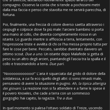
compagno. Osservo la corda che si tende a pochissimi metri
dalla mia faccia e penso che stavolta me ne servirà parecchia, di
fortuna.
Poi, finalmente, una freccia di colore diverso saetta attraverso i
cespugli e colpisce dove fa più male: l'arciere bambino si porta
una mano al collo, che diventa completamente rossa in un
istante. Lo guardo mentre si affloscia a terra, lentamente, con
l'espressione triste e avvilita di chi ce l'ha messa proprio tutta per
fare le cose per bene. Peccato, sarebbe diventato davvero un
ottimo scout.
Due a uno
. Un istante dopo Malafede si getta di
peso su un altro degli arcieri, piantandogli l'ascia tra la spalla e il
collo e trascinandolo a terra.
Due pari
.
"Noooooooooooo!" L'aria è squarciata dal grido di dolore della
soldatessa, a cui fa eco quello degli altri: ci sono rimasti male,
pensavano di avere la situazione in pugno.
Ah, la tipica alterigia
dei giovani
. La reazione non si fa attendere e a farne le spese è
il povero Knowles, che cade a terra con un sommesso
gorgoglio: hai capito, la ragazza.
Tre a due
.
In quel momento si palesa l'ottavo soldato di Treize, uscendo