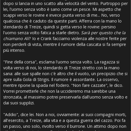
dopo si lancia in uno scatto alla velocità del vento. Purtroppo per
lei, l'uomo senza volto è sano come un pesce. Mi aspetto che
scappi verso le rovine e invece punta verso di me... No, verso
qualcosa che è caduto da queste parti. Afferra con la mano lo
stendardo di Treize, quindi si getta verso le rovine: persino
l'uomo senza volto fatica a starle dietro.
Sarà per questo che la
chiamano Ali
? Io e Crank facciamo violenza alle nostre ferite per
non perderli di vista, mentre il rumore della cascata si fa sempre
più intenso.
"Fine della corsa", esclama l'uomo senza volto. La ragazza si
volta verso di noi, lo stendardo di Treize stretto con la mano
sana: alle sue spalle non c'è altro che il vuoto, un precipizio che si
apre sulla Gola di Strigis. Il rumore è assordante. La osservo,
mentre ripone la spada nel fodero. "Non fare cazzate", le dico.
Vorrei prometterle che non la uccideremo ma sarebbe una
stronzata, al massimo potrei preservarla dall'uomo senza volto e
dai suoi supplizi.
"Addio", dice lei. Non a noi, ovviamente: ai suoi compagni morti,
all'esercito, a Treize, alla vita e a questa guerra del cazzo. Poi fa
un passo, uno solo, rivolto verso il burrone. Un attimo dopo non