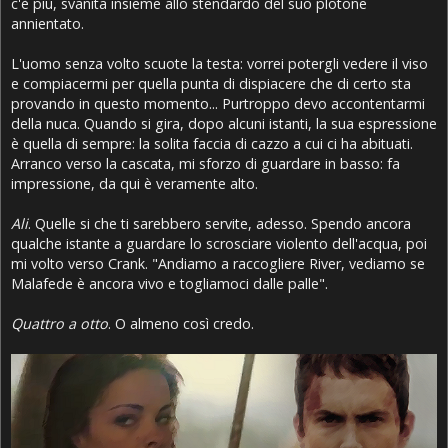
c'è più, svanita insieme allo stendardo del suo plotone
annientato.
L'uomo senza volto scuote la testa: vorrei potergli vedere il viso
e compiacermi per quella punta di dispiacere che di certo sta
provando in questo momento... Purtroppo devo accontentarmi
della nuca. Quando si gira, dopo alcuni istanti, la sua espressione
è quella di sempre: la solita faccia di cazzo a cui ci ha abituati.
Arranco verso la cascata, mi sforzo di guardare in basso: fa
impressione, da qui è veramente alto.
Ali
. Quelle si che ti sarebbero servite, adesso. Spendo ancora
qualche istante a guardare lo scrosciare violento dell'acqua, poi
mi volto verso Crank. "Andiamo a raccogliere River, vediamo se
Malafede è ancora vivo e togliamoci dalle palle".
Quattro a otto
. O almeno così credo.