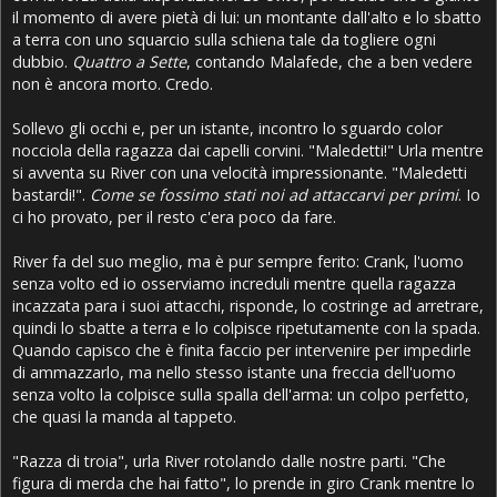
il momento di avere pietà di lui: un montante dall'alto e lo sbatto
a terra con uno squarcio sulla schiena tale da togliere ogni
dubbio.
Quattro a Sette
, contando Malafede, che a ben vedere
non è ancora morto. Credo.
Sollevo gli occhi e, per un istante, incontro lo sguardo color
nocciola della ragazza dai capelli corvini. "Maledetti!" Urla mentre
si avventa su River con una velocità impressionante. "Maledetti
bastardi!".
Come se fossimo stati noi ad attaccarvi per primi
. Io
ci ho provato, per il resto c'era poco da fare.
River fa del suo meglio, ma è pur sempre ferito: Crank, l'uomo
senza volto ed io osserviamo increduli mentre quella ragazza
incazzata para i suoi attacchi, risponde, lo costringe ad arretrare,
quindi lo sbatte a terra e lo colpisce ripetutamente con la spada.
Quando capisco che è finita faccio per intervenire per impedirle
di ammazzarlo, ma nello stesso istante una freccia dell'uomo
senza volto la colpisce sulla spalla dell'arma: un colpo perfetto,
che quasi la manda al tappeto.
"Razza di troia", urla River rotolando dalle nostre parti. "Che
figura di merda che hai fatto", lo prende in giro Crank mentre lo