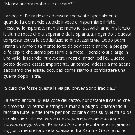
"Manca ancora molto alle cascate?"
La voce di Petra riesce ad essere snervante, specialmente
quando fa domande stupide invece di risparmiare il fiato.
Nessuno le risponde, men che meno io. Scavalchiamo in silenzio
le ultime rocce che ci separano dalla spianata, negando a questa
tempesta estiva la soddisfazione di spazzarci via. Dopo pochi
istanti un rumore talmente forte da sovrastare anche la pioggia
ci fa capire che siamo prossimi alla meta. Il sentiero si allarga in
una valle, lasciando intravedere i resti di antichi edifici. Questo
posto doveva essere importante, un tempo: adesso a malapena
sappiamo che esiste, occupati come siamo a combattere una
guerra dopo l'altra.
"Sicuro che fosse questa la via più breve? Sono fradicia..."
La sento ancora, quella voce del cazzo, nonostante il casino che
ci circonda. Mi fermo e stringo la mano a pugno, chiamando a
raccolta tutte le mie forze per non colpirla dritta su quel muso da
maiala che si ritrova.
No, è che mi piace prendere acqua e
consumare gli stivali.
Penso ad Acab e a Montaine e mi girano i
coglioni, mentre loro se la spassano tra Katrin e Gretel a noi è