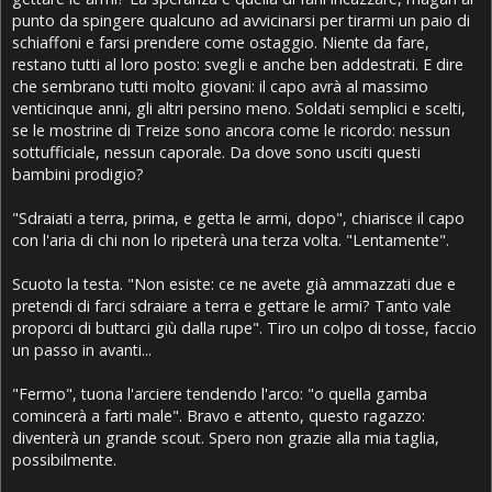
punto da spingere qualcuno ad avvicinarsi per tirarmi un paio di
schiaffoni e farsi prendere come ostaggio. Niente da fare,
restano tutti al loro posto: svegli e anche ben addestrati. E dire
che sembrano tutti molto giovani: il capo avrà al massimo
venticinque anni, gli altri persino meno. Soldati semplici e scelti,
se le mostrine di Treize sono ancora come le ricordo: nessun
sottufficiale, nessun caporale. Da dove sono usciti questi
bambini prodigio?
"Sdraiati a terra, prima, e getta le armi, dopo", chiarisce il capo
con l'aria di chi non lo ripeterà una terza volta. "Lentamente".
Scuoto la testa. "Non esiste: ce ne avete già ammazzati due e
pretendi di farci sdraiare a terra e gettare le armi? Tanto vale
proporci di buttarci giù dalla rupe". Tiro un colpo di tosse, faccio
un passo in avanti...
"Fermo", tuona l'arciere tendendo l'arco: "o quella gamba
comincerà a farti male". Bravo e attento, questo ragazzo:
diventerà un grande scout. Spero non grazie alla mia taglia,
possibilmente.