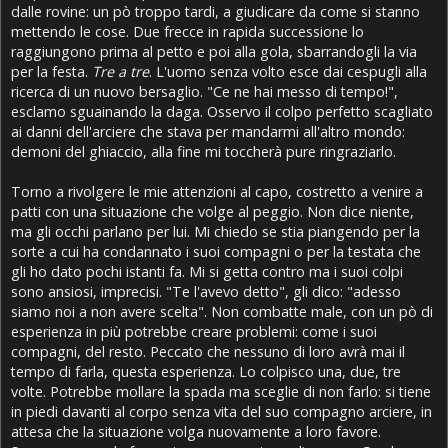
dalle rovine: un pò troppo tardi, a giudicare da come si stanno
mettendo le cose. Due frecce in rapida successione lo
raggiungono prima al petto e poi alla gola, sbarrandogli la via
per la festa.
Tre a tre
. L'uomo senza volto esce dai cespugli alla
ricerca di un nuovo bersaglio. "Ce ne hai messo di tempo!",
esclamo sguainando la daga. Osservo il colpo perfetto scagliato
ai danni dell'arciere che stava per mandarmi all'altro mondo:
demoni del ghiaccio, alla fine mi toccherà pure ringraziarlo.
Torno a rivolgere le mie attenzioni al capo, costretto a venire a
patti con una situazione che volge al peggio. Non dice niente,
ma gli occhi parlano per lui. Mi chiedo se stia piangendo per la
sorte a cui ha condannato i suoi compagni o per la testata che
gli ho dato pochi istanti fa. Mi si getta contro ma i suoi colpi
sono ansiosi, imprecisi. "Te l'avevo detto", gli dico: "adesso
siamo noi a non avere scelta". Non combatte male, con un pò di
esperienza in più potrebbe creare problemi: come i suoi
compagni, del resto. Peccato che nessuno di loro avrà mai il
tempo di farla, questa esperienza. Lo colpisco una, due, tre
volte. Potrebbe mollare la spada ma sceglie di non farlo: si tiene
in piedi davanti al corpo senza vita del suo compagno arciere, in
attesa che la situazione volga nuovamente a loro favore.