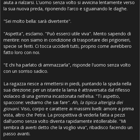
aiuta a rialzarsi. L'uomo senza volto si avvicina lentamente verso
la sua nuova preda, riponendo l'arco e sguainando le daghe.
"Sei molto bella: sarà divertente".
"Aspetta", esclamo. "Può esserci utile viva". Mento sapendo di
mentire: non siamo in condizione di trasportare dei prigionieri,
specie se feriti. Ci tocca ucciderli tutti, proprio come avrebbero
fatto loro con noi.
"E chi ha parlato di ammazzarla", risponde l'uomo senza volto
con un sorriso sadico.
La ragazza riesce a rimettersi in piedi, puntando la spada nella
sua direzione: per un istante la lama è attraversata dal riflesso
violaceo di una gemma incastonata nell'elsa. "Ti aspetto,
spaccone: vediamo che sai fare".
Ah, la tipica alterigia dei
giovani
. Viso, corpo e carattere ai massimi livelli: amore a prima
vista, altro che Petra. La prospettiva di vederla fatta a pezzi
dall'uomo senza volto diventa rapidamente intollerabile. "Mi
sembra di averti detto che la voglio viva", ribadisco facendo un
passo avanti.