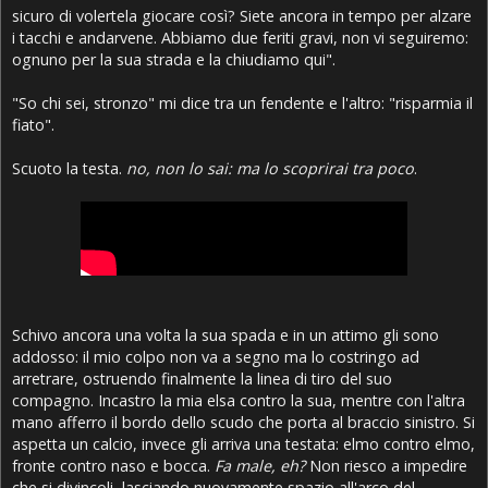
sicuro di volertela giocare così? Siete ancora in tempo per alzare
i tacchi e andarvene. Abbiamo due feriti gravi, non vi seguiremo:
ognuno per la sua strada e la chiudiamo qui".
"So chi sei, stronzo" mi dice tra un fendente e l'altro: "risparmia il
fiato".
Scuoto la testa.
no, non lo sai: ma lo scoprirai tra poco
.
Schivo ancora una volta la sua spada e in un attimo gli sono
addosso: il mio colpo non va a segno ma lo costringo ad
arretrare, ostruendo finalmente la linea di tiro del suo
compagno. Incastro la mia elsa contro la sua, mentre con l'altra
mano afferro il bordo dello scudo che porta al braccio sinistro. Si
aspetta un calcio, invece gli arriva una testata: elmo contro elmo,
fronte contro naso e bocca.
Fa male, eh?
Non riesco a impedire
che si divincoli, lasciando nuovamente spazio all'arco del