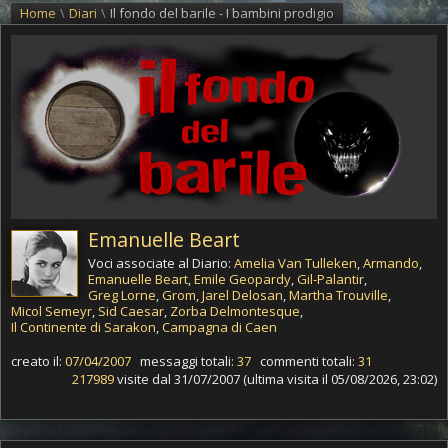
Home
\
Diari
\
Il fondo del barile - I bambini prodigio
Emanuelle Beart
Voci associate al Diario:
Amelia Van Tulleken
,
Armando
,
Emanuelle Beart
,
Emile Geopardy
,
Gil-Palantir
,
Greg Lorne
,
Grom
,
Jarel Delosan
,
Martha Trouville
,
Micol Semeyr
,
Sid Caesar
,
Zorba Delmontesque
,
Il Continente di Sarakon
,
Campagna di Caen
creato il:
07/04/2007
messaggi totali:
37
commenti totali:
31
217989
visite dal 31/07/2007 (ultima visita il 05/08/2026, 23:02)