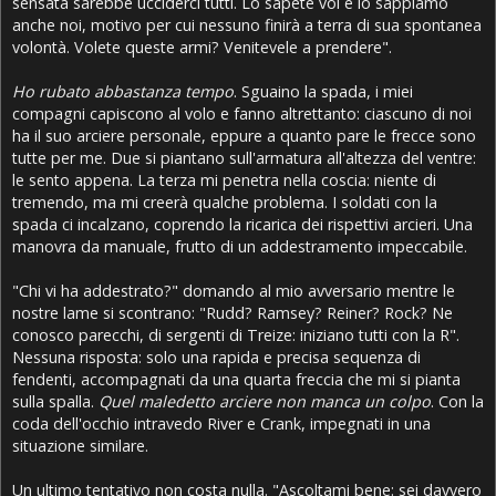
sensata sarebbe ucciderci tutti. Lo sapete voi e lo sappiamo
anche noi, motivo per cui nessuno finirà a terra di sua spontanea
volontà. Volete queste armi? Venitevele a prendere".
Ho rubato abbastanza tempo
. Sguaino la spada, i miei
compagni capiscono al volo e fanno altrettanto: ciascuno di noi
ha il suo arciere personale, eppure a quanto pare le frecce sono
tutte per me. Due si piantano sull'armatura all'altezza del ventre:
le sento appena. La terza mi penetra nella coscia: niente di
tremendo, ma mi creerà qualche problema. I soldati con la
spada ci incalzano, coprendo la ricarica dei rispettivi arcieri. Una
manovra da manuale, frutto di un addestramento impeccabile.
"Chi vi ha addestrato?" domando al mio avversario mentre le
nostre lame si scontrano: "Rudd? Ramsey? Reiner? Rock? Ne
conosco parecchi, di sergenti di Treize: iniziano tutti con la R".
Nessuna risposta: solo una rapida e precisa sequenza di
fendenti, accompagnati da una quarta freccia che mi si pianta
sulla spalla.
Quel maledetto arciere non manca un colpo
. Con la
coda dell'occhio intravedo River e Crank, impegnati in una
situazione similare.
Un ultimo tentativo non costa nulla. "Ascoltami bene: sei davvero