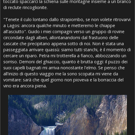
toccato spaccarci la schiena sulle montagne insieme a un branco
di reclute rincoglionite.
"Tenete il culo lontano dallo strapiombo, se non volete ritrovarvi
a Lagos: ancora qualche minuto e metteremo le chiappe
all'asciutto". Guido i miei compagni verso un gruppo di rovine
circondate dagli alberi, allontanandomi dal frastuono delle
cascate che precipitano appena sotto di noi. Non è stata una
passeggiata arrivare quassù: siamo tutti stanchi, è il momento di
cercare un riparo. Petra mi trotterella a fianco, abbozzando un
sorriso. Demoni del ghiaccio, quanto è brutta oggi: il puzzo dei
suoi capelli bagnati mi arriva nonostante l'elmo. Se penso che
all'inizio di questo viaggio me la sono scopata mi viene da
vomitare: sarà che quel giorno non pioveva e la borraccia del
vino era ancora piena.