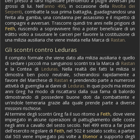
ben presto a farsi rispettare prendendo a pugni avversari più
grossi di lui. Nell'
anno 490
, in occasione della
Rivolta dei
Serpenti
, combatte la sua prima battaglia, guadagnandosi una
ferita alla gamba, una condanna per assassinio e il rispetto di
compagni e avversari. Trascorre quindi tre anni nelle prigioni di
Feith
, riuscendo a sopravvivere fino a poter beneficiare di un
editto volto a svuotare le carceri per favorire la costituzione di
una milizia ausiliaria che viene inviata nella Marca di
Rastan
.
Gli scontri contro Leduras
Il compito formale che viene dato alla milizia ausiliaria è quello
di sedare i piccoli ma sanguinosi scontri tra la Marca di
Rastan
e la Contea di
Leduras
. Nella realtà dei fatti la milizia si
dimostra ben poco neutrale, schierandosi rapidamente a
favore del Marchese di
Rastan
e prendendo parte a numerose
attività di guerriglia ai danni di
Leduras
. In quei pochi ma intensi
anni Greg ha modo di riscattarsi dalla sua fama di balordo
dimostrando di possedere buone doti da combattente e
un'indole temeraria grazie alla quale prende parte a diverse
missioni rischiose.
Al termine degli scontri Greg fa il suo ritorno a
Feith
, dove viene
impiegato in alcune operazioni di pattugliamento delle coste
negli anni a cavallo del sesto secolo. Nel 499 entra a far parte
dell'esercito regolare di
Feith
, nel 502 è soldato scelto; a partire
dal 503 viene impiegato più volte a
Elsenor
a supporto degli