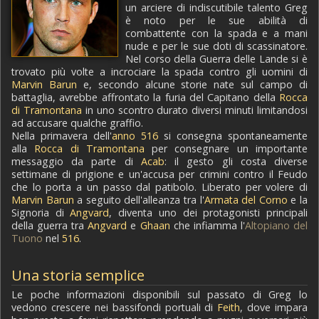
un arciere di indiscutibile talento Greg
è noto per le sue abilità di
combattente con la spada e a mani
nude e per le sue doti di scassinatore.
Nel corso della Guerra delle Lande si è
trovato più volte a incrociare la spada contro gli uomini di
Marvin Barun
e, secondo alcune storie nate sul campo di
battaglia, avrebbe affrontato la furia del Capitano della
Rocca
di Tramontana
in uno scontro durato diversi minuti limitandosi
ad accusare qualche graffio.
Nella primavera dell'
anno 516
si consegna spontaneamente
alla
Rocca di Tramontana
per consegnare un importante
messaggio da parte di
Acab
: il gesto gli costa diverse
settimane di prigione e un'accusa per crimini contro il Feudo
che lo porta a un passo dal patibolo. Liberato per volere di
Marvin Barun
a seguito dell'alleanza tra l'
Armata del Corno
e la
Signoria di
Angvard
, diventa uno dei protagonisti principali
della guerra tra
Angvard
e
Ghaan
che infiamma l'
Altopiano del
Tuono
nel
516
.
Una storia semplice
Le poche informazioni disponibili sul passato di Greg lo
vedono crescere nei bassifondi portuali di
Feith
, dove impara