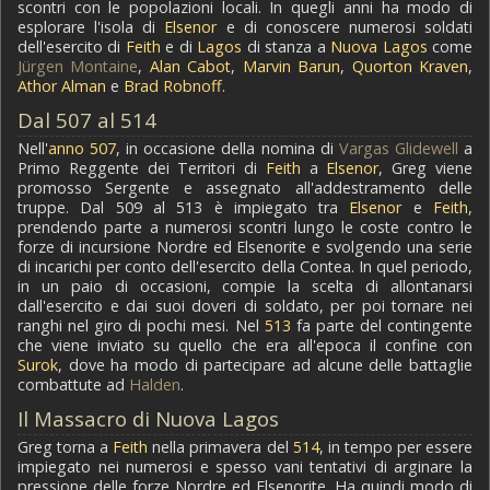
scontri con le popolazioni locali. In quegli anni ha modo di
esplorare l'isola di
Elsenor
e di conoscere numerosi soldati
dell'esercito di
Feith
e di
Lagos
di stanza a
Nuova Lagos
come
Jürgen Montaine
,
Alan Cabot
,
Marvin Barun
,
Quorton Kraven
,
Athor Alman
e
Brad Robnoff
.
Dal 507 al 514
Nell'
anno 507
, in occasione della nomina di
Vargas Glidewell
a
Primo Reggente dei Territori di
Feith
a
Elsenor
, Greg viene
promosso Sergente e assegnato all'addestramento delle
truppe. Dal 509 al 513 è impiegato tra
Elsenor
e
Feith
,
prendendo parte a numerosi scontri lungo le coste contro le
forze di incursione Nordre ed Elsenorite e svolgendo una serie
di incarichi per conto dell'esercito della Contea. In quel periodo,
in un paio di occasioni, compie la scelta di allontanarsi
dall'esercito e dai suoi doveri di soldato, per poi tornare nei
ranghi nel giro di pochi mesi. Nel
513
fa parte del contingente
che viene inviato su quello che era all'epoca il confine con
Surok
, dove ha modo di partecipare ad alcune delle battaglie
combattute ad
Halden
.
Il Massacro di Nuova Lagos
Greg torna a
Feith
nella primavera del
514
, in tempo per essere
impiegato nei numerosi e spesso vani tentativi di arginare la
pressione delle forze Nordre ed Elsenorite. Ha quindi modo di