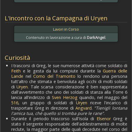
L'incontro con la Campagna di Uryen
Lavori in Corso
Contenuto in lavorazione a cura di
DarkAngel
.
Curiosità
I trascorsi di Greg, le sue numerose attività come soldato di
Feith
e le gesta da lui compiute durante la
Guerra delle
Lande
nel
Corno del Tramonto
lo rendono una persona
tutt'altro che stimata e benvoluta agli occhi di molti soldati
di
Uryen
. Tale scarsa considerazione è ben rappresentata
dall'avvertimento che uno dei soldati di stanza alla Torre 6
lancia all'indirizzo di
Sven Herzog
quando, nel maggio del
516
, un gruppo di soldati di
Uryen
riceve l'incarico di
trasportare Greg in direzione di
Angvard
.
"Tienigli lontana
l'amica tua, ché quello si tromba pure le rane"
.
Durante il periodo trascorso sull'Isola di
Elsenor
Greg è
stato il sergente responsabile dell'addestramento di molte
reclute, la maggior parte delle quali decedute nel corso del