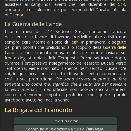
assistere ai sanguinosi eventi che, nel dicembre del
514
,
portano alla dissoluzione dei possedimenti del Ducato sull'isola
di
Elsenor
.
La Guerra delle Lande
I primi mesi del
514
vedono Greg allontanarsi ancora
dall'esercito in favore di taverne, bordelli e altre attività non
sempre lecite interne al Porto di
Feith
. In primavera, a seguito
dei primi scontri che preludono allo scoppio della
Guerra delle
Lande
, viene chiamato nuovamente alle armi e inviato sul
fronte degli Altopiani delle Tempeste. Poche settimane dopo,
durante il progressivo ripiegamento dell'esercito Ducale verso
l'entroterra, viene nominato Tenente dell'Esercito Ducale. C'è
chi, in quell'occasione, è certo di averlo sentito commentare
così la sua promozione:
"se sono arrivati al punto di fare
tenente uno come me, significa che a Feith sta per nevicare
la vera merda".
Il neo-ufficiale non poteva ancora rendersi
conto dell'enorme impatto profetico che quelle parole
avrebbero avuto nei mesi a venire.
La Brigata del Tramonto
Lavori in Corso
Contenuto in lavorazione a cura di
DarkAngel
.