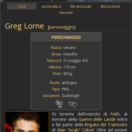
voce
associata a
file associati
discussioni
versioni
Greg Lorne
[
personaggio
]
PERSONAGGIO
Razza:
Umano
Sesso:
maschio
Nato/a il:
11 maggio 476
Altezza:
178 cm
Peso:
80 kg
Ruolo:
ambiguo
Tipo:
PNG
Giocatore:
DarkAngel
Ex tenente dell'esercito di
Feith
, al
termine della
Guerra delle Lande
entra
a far parte della
Brigata del Tramonto
di
Alan "Acab" Cabot
. Oltre ad essere