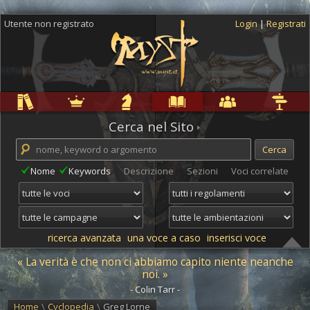
Utente non registrato
Login
|
Registrati
Regole
Ambientazioni
Campagne
Cyclopedia
Community
Altro
Cerca nel Sito
Nome
Keywords
Descrizione
Sezioni
Voci correlate
ricerca avanzata
una voce a caso
inserisci voce
« La verità è che non ci abbiamo capito niente neanche
noi. »
- Colin Tarr -
Home
\
Cyclopedia
\
Greg Lorne