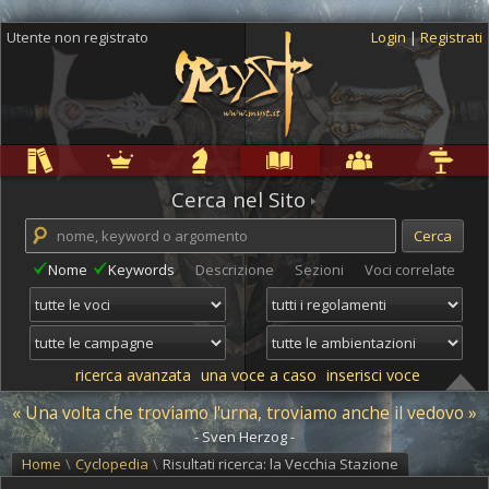
Utente non registrato
Login
|
Registrati
Regole
Ambientazioni
Campagne
Cyclopedia
Community
Altro
Cerca nel Sito
Nome
Keywords
Descrizione
Sezioni
Voci correlate
ricerca avanzata
una voce a caso
inserisci voce
« Una volta che troviamo l'urna, troviamo anche il vedovo »
- Sven Herzog -
Home
\
Cyclopedia
\
Risultati ricerca: la Vecchia Stazione