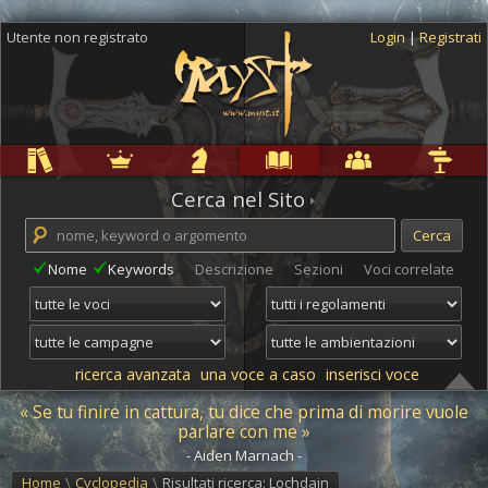
Utente non registrato
Login
|
Registrati
Regole
Ambientazioni
Campagne
Cyclopedia
Community
Altro
Cerca nel Sito
Nome
Keywords
Descrizione
Sezioni
Voci correlate
ricerca avanzata
una voce a caso
inserisci voce
« Se tu finire in cattura, tu dice che prima di morire vuole
parlare con me »
- Aiden Marnach -
Home
\
Cyclopedia
\
Risultati ricerca: Lochdain