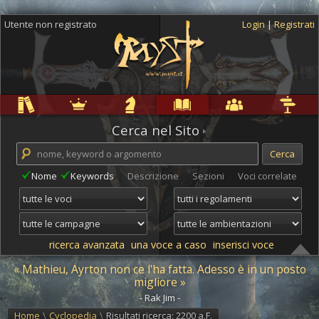
Utente non registrato
Login
|
Registrati
Regole
Ambientazioni
Campagne
Cyclopedia
Community
Altro
Cerca nel Sito
Nome
Keywords
Descrizione
Sezioni
Voci correlate
ricerca avanzata
una voce a caso
inserisci voce
« Mathieu, Ayrton non ce l'ha fatta. Adesso è in un posto
migliore »
- Rak Jim -
Home
\
Cyclopedia
\
Risultati ricerca: 2200 a.F.