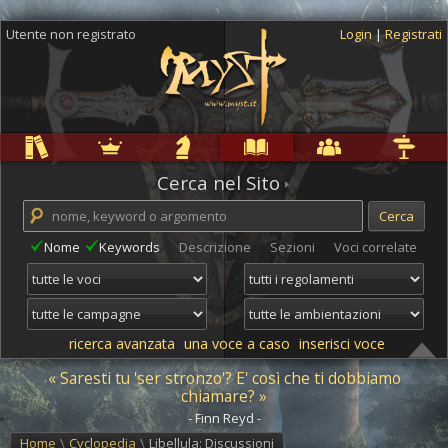
Utente non registrato
Login
|
Registrati
Regole
Ambientazioni
Campagne
Cyclopedia
Community
Altro
Cerca nel Sito
Nome
Keywords
Descrizione
Sezioni
Voci correlate
ricerca avanzata
una voce a caso
inserisci voce
« Saresti tu 'ser stronzo'? E' così che ti dobbiamo
chiamare? »
- Finn Reyd -
Home
\
Cyclopedia
\
Libellula: Discussioni