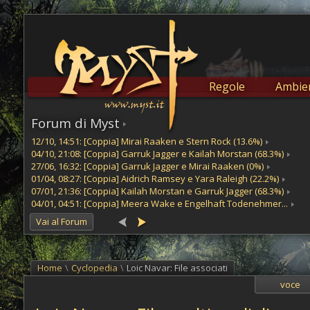
Regole
Ambien
Forum di Myst
12/10, 14:51: [Coppia] Mirai Raaken e Stern Rock (13.6%)
04/10, 21:08: [Coppia] Garruk Jagger e Kailah Morstan (68.3%)
27/06, 16:32: [Coppia] Garruk Jagger e Mirai Raaken (0%)
01/04, 08:27: [Coppia] Aidrich Ramsey e Yara Raleigh (22.2%)
07/01, 21:36: [Coppia] Kailah Morstan e Garruk Jagger (68.3%)
04/01, 04:51: [Coppia] Meera Wake e Engelhaft Todenehmer...
Vai al Forum
Home
\
Cyclopedia
\
Loic Navar: File associati
voce