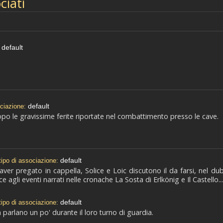
ciati
default
default
ociazione:
opo le gravissime ferite riportate nel combattimento presso le cave.
default
tipo di associazione:
ver pregato in cappella, Solice e Loic discutono il da farsi, nel d
e agli eventi narrati nelle cronache La Sosta di Erlkönig e Il Castello...
default
tipo di associazione:
parlano un po' durante il loro turno di guardia.