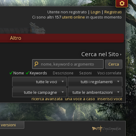
Utente non registrato
|
Login
|
Registrati
Ci sono altri
157
utenti online
in questo momento
Altro
Cerca nel Sito
Nome
Keywords
Descrizione
Sezioni
Voci correlate
tutte le voci
tutti i regolamenti
tutte le campagne
tutte le ambientazioni
ricerca avanzata
una voce a caso
inserisci voce
versioni