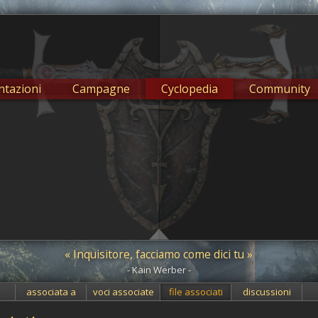
tazioni
Campagne
Cyclopedia
Community
« Inquisitore, facciamo come dici tu »
- Kain Werber -
associata a
voci associate
file associati
discussioni