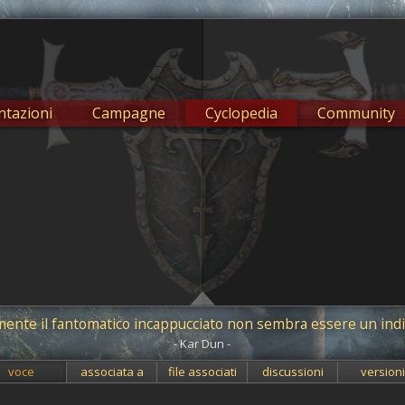
tazioni
Campagne
Cyclopedia
Community
ramente il fantomatico incappucciato non sembra essere un ind
- Kar Dun -
voce
associata a
file associati
discussioni
version