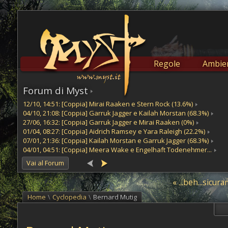
Regole
Ambien
Forum di Myst
12/10, 14:51: [Coppia] Mirai Raaken e Stern Rock (13.6%)
04/10, 21:08: [Coppia] Garruk Jagger e Kailah Morstan (68.3%)
27/06, 16:32: [Coppia] Garruk Jagger e Mirai Raaken (0%)
01/04, 08:27: [Coppia] Aidrich Ramsey e Yara Raleigh (22.2%)
07/01, 21:36: [Coppia] Kailah Morstan e Garruk Jagger (68.3%)
04/01, 04:51: [Coppia] Meera Wake e Engelhaft Todenehmer...
Vai al Forum
« ...beh...sicu
Home
\
Cyclopedia
\
Bernard Mutig