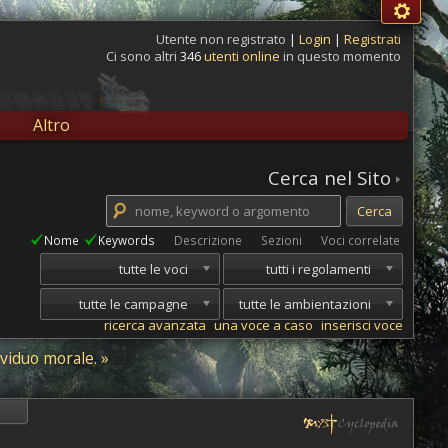
Utente non registrato
|
Login
|
Registrati
Ci sono altri
346
utenti online
in questo momento
Altro
Cerca nel Sito
Nome
Keywords
Descrizione
Sezioni
Voci correlate
tutte le voci
tutti i regolamenti
tutte le campagne
tutte le ambientazioni
ricerca avanzata
una voce a caso
inserisci voce
ividuo morale. »
i