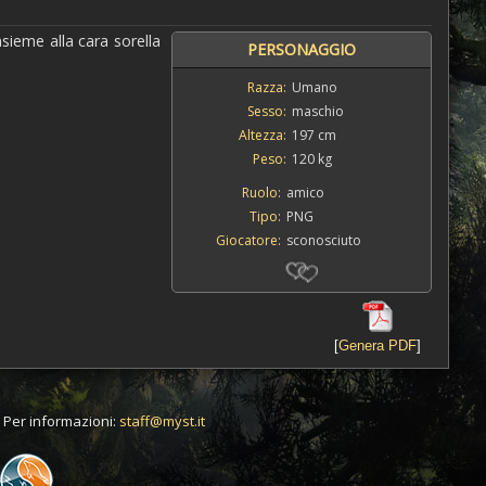
nsieme alla cara sorella
PERSONAGGIO
Razza:
Umano
Sesso:
maschio
Altezza:
197 cm
Peso:
120 kg
Ruolo:
amico
Tipo:
PNG
Giocatore:
sconosciuto
[
Genera PDF
]
t. Per informazioni:
staff@myst.it