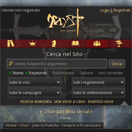
Utente non registrato
Login
|
Registrati
Regole
Ambientazioni
Campagne
Cyclopedia
Community
Altro
Cerca nel Sito
Nome
Keywords
Descrizione
Sezioni
Voci correlate
ricerca avanzata
una voce a caso
inserisci voce
« ...ricordati della serva! »
- Porter -
Home
\
Diari
\
Julie la Piattola - Sempre a ficcanasare