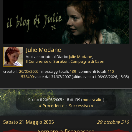
Julie Modane
Voci associate al Diario:
Julie Modane
,
Il Continente di Sarakon
,
Campagna di Caen
creato il:
20/05/2005
messaggi totali:
139
commenti totali:
110
538400
visite dal 31/07/2007 (ultima visita il 06/08/2026, 15:35)
Scritto il
20/05/2005
·
18
di
139
(
mostra altri
)
« Precedente
·
Successivo »
Sabato 21 Maggio 2005
29 ottobre 516
Sempre a ficcanasare