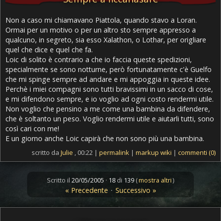
Non a caso mi chiamavano Piattola, quando stavo a Loran.
Ormai per un motivo o per un altro sto sempre appresso a
qualcuno, in segreto, sia esso Xalathon, o Lothar, per origliare
quel che dice e quel che fa.
Loic di solito è contrario a che io faccia queste spedizioni,
specialmente se sono notturne, però fortunatamente c'è Guelfo
che mi spinge sempre ad andare e mi appoggia in queste idee.
Perchè i miei compagni sono tutti bravissimi in un sacco di cose,
e mi difendono sempre, e io voglio ad ogni costo rendermi utile.
Non voglio che pensino a me come una bambina da difendere,
che è soltanto un peso. Voglio rendermi utile e aiutarli tutti, sono
così cari con me!
E un giorno anche Loic capirà che non sono più una bambina.
scritto da
Julie
, 00:22 |
permalink
|
markup wiki
|
commenti (0)
Scritto il
20/05/2005
·
18
di
139
(
mostra altri
)
« Precedente
·
Successivo »