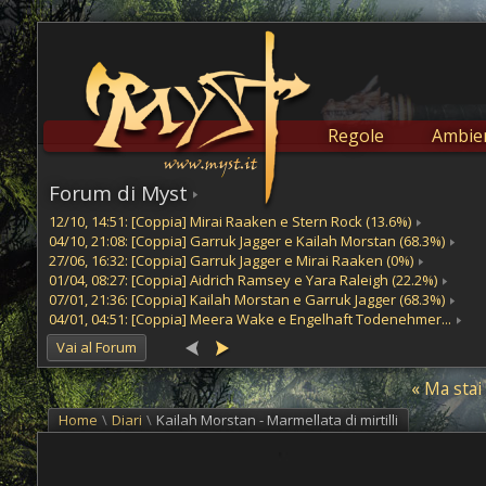
Regole
Ambien
Forum di Myst
12/10, 14:51: [Coppia] Mirai Raaken e Stern Rock (13.6%)
04/10, 21:08: [Coppia] Garruk Jagger e Kailah Morstan (68.3%)
27/06, 16:32: [Coppia] Garruk Jagger e Mirai Raaken (0%)
01/04, 08:27: [Coppia] Aidrich Ramsey e Yara Raleigh (22.2%)
07/01, 21:36: [Coppia] Kailah Morstan e Garruk Jagger (68.3%)
04/01, 04:51: [Coppia] Meera Wake e Engelhaft Todenehmer...
Vai al Forum
« Ma stai
Home
\
Diari
\
Kailah Morstan - Marmellata di mirtilli