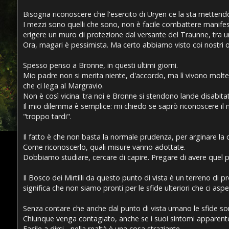
Bisogna riconoscere che l'esercito di Uryen ce la sta mettendo
I mezzi sono quelli che sono, non è facile combattere manifes
erigere un muro di protezione dal versante del Traunne, tra u
Ora, magari è pessimista. Ma certo abbiamo visto coi nostri oc
Spesso penso a Bronne, in questi ultimi giorni.
Mio padre non si merita niente, d'accordo, ma lì vivono molte
che ci lega al Margravio.
Non è così vicina: tra noi e Bronne si stendono lande disabitate
Il mio dilemma è semplice: mi chiedo se saprò riconoscere il
"troppo tardi".
Il fatto è che non basta la normale prudenza, per arginare la 
Come riconoscerlo, quali misure vanno adottate.
Dobbiamo studiare, cercare di capire. Pregare di avere quel po
Il Bosco dei Mirtilli da questo punto di vista è un terreno di
significa che non siamo pronti per le sfide ulteriori che ci asp
Senza contare che anche dal punto di vista umano le sfide sono 
Chiunque venga contagiato, anche se i suoi sintomi apparent
Facile a dirsi... nella realtà è una cosa straziante.