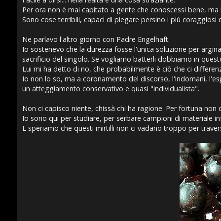
Per ora non è mai capitato a gente che conoscessi bene, ma leg
Sono cose terribili, capaci di piegare persino i più coraggiosi 
Ne parlavo l'altro giorno con Padre Engelhaft.
Io sostenevo che la durezza fosse l'unica soluzione per arginare
sacrificio del singolo. Se vogliamo batterli dobbiamo in questo 
Lui mi ha detto di no, che probabilmente è ciò che ci differenzi
Io non lo so, ma a coronamento del discorso, l'indomani, l'esp
un atteggiamento conservativo e quasi "individualista".
Non ci capisco niente, chissà chi ha ragione. Per fortuna non 
Io sono qui per studiare, per serbare campioni di materiale i
E speriamo che questi mirtilli non ci vadano troppo per traver