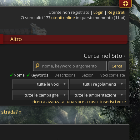
Utente non registrato
|
Login
|
Registrati
Ci sono altri
177
utenti online
in questo momento (
1
bot)
Altro
Cerca nel Sito
Nome
Keywords
Descrizione
Sezioni
Voci correlate
tutte le voci
tutti i regolamenti
tutte le campagne
tutte le ambientazioni
ricerca avanzata
una voce a caso
inserisci voce
 strada? »