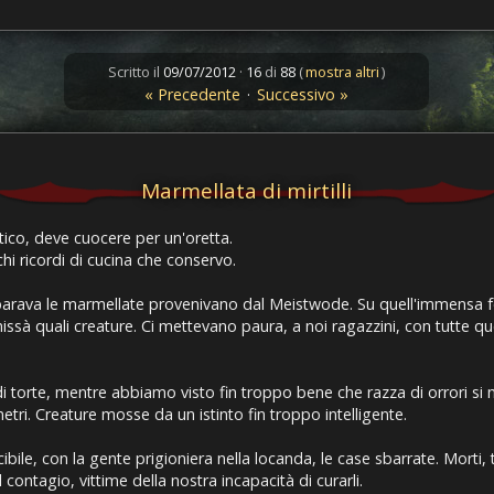
Scritto il
09/07/2012
·
16
di
88
(
mostra altri
)
« Precedente
·
Successivo »
Marmellata di mirtilli
tico, deve cuocere per un'oretta.
hi ricordi di cucina che conservo.
eparava le marmellate provenivano dal Meistwode. Su quell'immensa fo
ssà quali creature. Ci mettevano paura, a noi ragazzini, con tutte qu
 torte, mentre abbiamo visto fin troppo bene che razza di orrori si 
tri. Creature mosse da un istinto fin troppo intelligente.
ile, con la gente prigioniera nella locanda, le case sbarrate. Morti, t
l contagio, vittime della nostra incapacità di curarli.