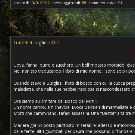
creato il:
13/01/2012
messaggi totali:
88
commenti totali:
91
Lunedì 9 Luglio 2012
Uova, farina, burro e zucchero. Un bell'impasto morbido, elas
No, non sto traducendo il libro di mio nonno... sono solo i poc
Quando stavo a Burglitz i frutti di bosco con cui la cuoca pr
maledetta, che nelle sue nebbie insidiose si nascondessero chi
Ora siamo sul limitare del Bosco dei Mirtilli.
Un nome carino, amichevole. Evoca pensieri di marmellate e di
Morti che camminano, tafani assassini. Una "Bestia" alta tre me
Mar era già un posto piuttosto miserabile: adesso è irriconoscib
dalle ferite, altri giustiziati per paura che possano diffondere i