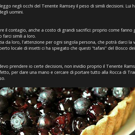
go negli occhi del Tenente Ramsey il peso di simili decisioni. Lui ha
degli uomini.
 il contagio, anche a costo di grandi sacrifici: proprio come fanno gli
farci simili a loro.
a da loro, l'attenzione per ogni singola persona, che potrà darci la vi
erto locale di insetti ci ha spiegato che questi "tafani" del Bosco de
devo prendere io certe decisioni, non invidio proprio il Tenente Ramse
nfetto, per dare una mano e cercare di portare tutto alla Rocca di T
so.