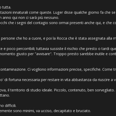
 tutta.
tazioni innaturali come queste. Luger disse qualche giorno fa che se 
n anno qui non ci sarà più nessuno.
chi che i segni del contagio sono ormai presenti anche qui, e che col
 persone che ho a cuore, e poi la Rocca che è stata assegnata alla m
 e poco percorribili; tuttavia sussiste il rischio che presto o tardi qu
 momento giusto per "avvisare". Troppo presto sarebbe inutile e con
contaminazione. Ci vogliono informazioni precise, specifiche. Come tra
' di fortuna necessaria per restare in vita abbastanza da riuscire a 
 prova, il territorio di studio ideale. Piccolo, contenuto, ben sorveg
ettano.
difficili.
emente sono minimi, va ucciso, decapitato e bruciato.