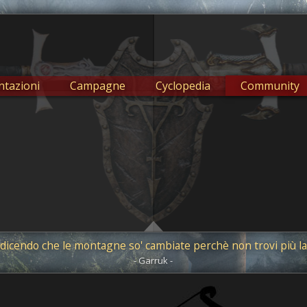
tazioni
Campagne
Cyclopedia
Community
 dicendo che le montagne so' cambiate perchè non trovi più la
- Garruk -