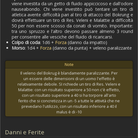
viene investita da un getto di fluido appiccicoso e dall'odore
nauseabondo. Chi viene investito può tentare un tiro di
atletica avente difficoltà pari al tiro di attacco del Bokrung e
dovrà effettuare un tiro di Res. Veleni e Malattie a difficoltà
50 per non essere scosso da conati di vomito. Importante:
tra uno spruzzo e l'altro devono passare almeno 3 round
per consentire alle vesciche del fluido di ricaricarsi.
Colpo di coda
: 1d6 +
Forza
(danno da impatto)
Morso
: 1d4 +
Forza
(danno da punta) + veleno paralizzante
Note
Il veleno del Bokrug è blandamente paralizzante. Per
un essere delle dimensioni di un uomo l'effetto è
relativamente debole. SI richiede un tiro di Res. Veleni e
Malattie: con un risultato superiore a 50 non c'è effetto,
con un risultato superiore a 40 si ha torpore all'arto
ferito che si concretizza in un -5 a tutte le attività che ne
prevedano l'utilizzo, con un risultato inferiore a 40 il
malus è di -10
Danni e Ferite