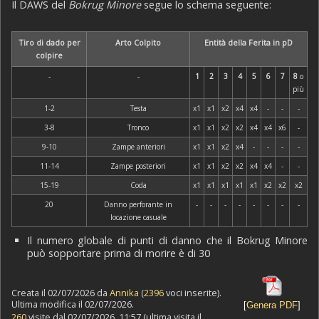
Il DAWS del
Bokrug Minore
segue lo schema seguente:
Tiro di dado per
Arto Colpito
Entità della Ferita in pD
colpire
-
-
1
2
3
4
5
6
7
8
o
più
1-2
Testa
x1
x1
x2
x4
x4
-
-
-
3-8
Tronco
x1
x1
x2
x2
x4
x4
x6
-
9-10
Zampe anteriori
x1
x1
x2
x4
-
-
-
-
11-14
Zampe posteriori
x1
x1
x2
x2
x4
x4
-
-
15-19
Coda
x1
x1
x1
x1
x1
x2
x2
x2
20
Danno perforante in
-
-
-
-
-
-
-
-
locazione casuale
Il numero globale di punti di danno che il Bokrug Minore
può sopportare prima di morire è di 30
Creata il 02/07/2026 da
Annika
(
2396
voci inserite).
Ultima modifica il 02/07/2026.
[
Genera PDF
]
260
visite dal 02/07/2026, 11:57 (ultima visita il