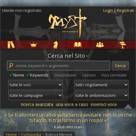
Utente non registrato
Login
|
Registrati
Regole
Ambientazioni
Campagne
Cyclopedia
Community
Altro
Cerca nel Sito
Nome
Keywords
Descrizione
Sezioni
Voci correlate
ricerca avanzata
una voce a caso
inserisci voce
« Se ti allontani un'altra volta senza avvisare non lo so che
ti faccio, ti trasformo in un rospo! »
- Kailah Morstan -
Home
\
Cyclopedia
\
Bokrug Minore