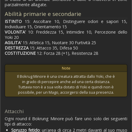
parzialmente allagate.
Abilità primarie e secondarie
ISTINTO
15: Ascoltare 10, Distinguere odori e sapori 15,
Individuare 15, Orientamento 15
VOLONTA'
10: Freddezza 15, Intimidire 10, Percezione dello
Yoki 20
AGILITA'
15: Atletica 15, Nuotare 30 Furtività 25
DESTREZZA
15: Attacco 35, Difesa 50
COSTITUZIONE
12: Forza 28 (+1), Resistenza 28
Note
Il Bokrug Minore è una creatura attratta dallo Yoki, che è
in grado di percepire anche ad una certa distanza.
Tuttavia non è a sua volta dotato di Yoki e quindi non è
possibile, per un Mago, accorgersi della sua presenza.
Attacchi
Ogni round il Bokrung Minore può fare uno solo dei seguenti
tipi di attacco:
Spruzzo fetido
: un'area di circa 2 metri davanti al suo muso