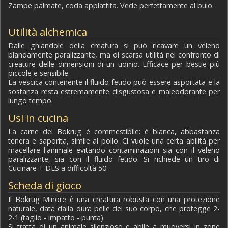
Zampe palmate, coda appiattita. Vede perfettamente al buio.
Utilità alchemica
Dalle ghiandole della creatura si può ricavare un veleno
blandamente paralizzante, ma di scarsa utilità nei confronto di
creature delle dimensioni di un uomo. Efficace per bestie più
piccole e sensibile.
La vescica contenente il fluido fetido può essere asportata e la
sostanza resta estremamente disgustosa e maleodorante per
lungo tempo.
Usi in cucina
La carne del Bokrug è commestibile: è bianca, abbastanza
tenera e saporita, simile al pollo. Ci vuole una certa abilità per
macellare l'animale evitando contaminazioni sia con il veleno
paralizzante, sia con il fluido fetido. Si richiede un tiro di
Cucinare + DES a difficoltà 50.
Scheda di gioco
Il Bokrug Minore è una creatura robusta con una protezione
naturale, data dalla dura pelle del suo corpo, che protegge 2-
2-1 (taglio - impatto - punta).
Si tratta di un animale silenzioso e abile a muoversi in zone