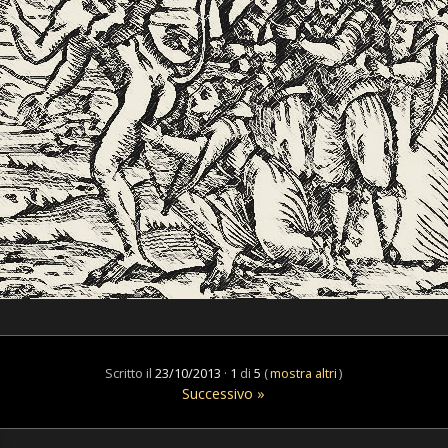
Scritto il
23/10/2013
·
1
di
5
(
mostra altri
)
Successivo »