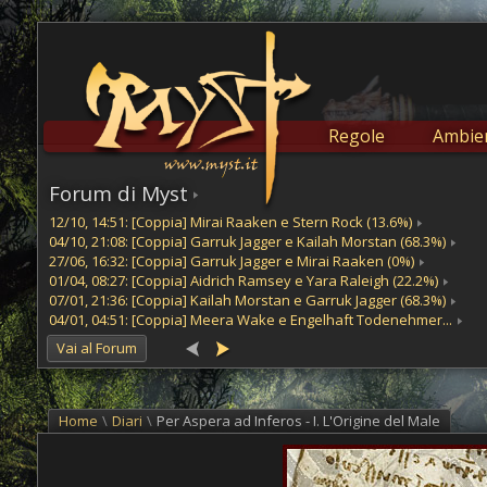
Regole
Ambien
Forum di Myst
12/10, 14:51: [Coppia] Mirai Raaken e Stern Rock (13.6%)
04/10, 21:08: [Coppia] Garruk Jagger e Kailah Morstan (68.3%)
27/06, 16:32: [Coppia] Garruk Jagger e Mirai Raaken (0%)
01/04, 08:27: [Coppia] Aidrich Ramsey e Yara Raleigh (22.2%)
07/01, 21:36: [Coppia] Kailah Morstan e Garruk Jagger (68.3%)
04/01, 04:51: [Coppia] Meera Wake e Engelhaft Todenehmer...
Vai al Forum
Home
\
Diari
\
Per Aspera ad Inferos - I. L'Origine del Male