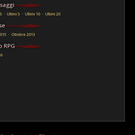
saggi
 3
·
Ultimi 5
·
Ultimi 10
·
Ultimi 20
se
2015
·
Ottobre 2013
o RPG
16