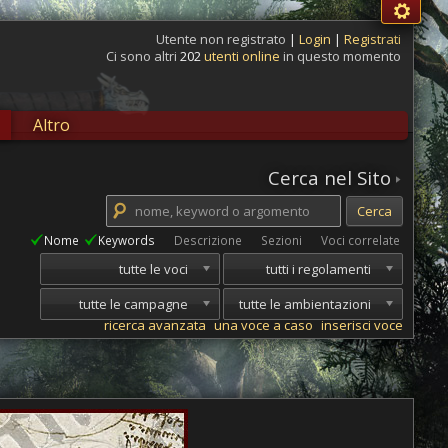
Utente non registrato
|
Login
|
Registrati
Ci sono altri
202
utenti online
in questo momento
Altro
Cerca nel Sito
Nome
Keywords
Descrizione
Sezioni
Voci correlate
tutte le voci
tutti i regolamenti
tutte le campagne
tutte le ambientazioni
ricerca avanzata
una voce a caso
inserisci voce