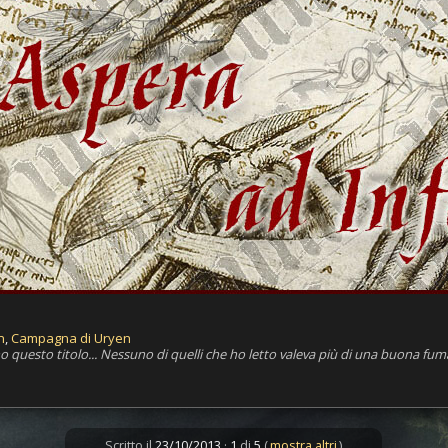
n
,
Campagna di Uryen
 questo titolo... Nessuno di quelli che ho letto valeva più di una buona fuma
Scritto il
23/10/2013
·
1
di
5
(
mostra altri
)