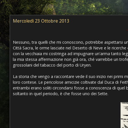
Mercoledì 23 Ottobre 2013
Nessuno, tra quelli che mi conoscono, potrebbe aspettarsi un n
Città Sacra, le orme lasciate nel Deserto di Neve e le ricerc
con la vecchiaia mi costringa ad impugnare un'arma tanto legg
la mia stessa affermazione non già ora, ché varrebbe un trof
grossolani del tabacco del porto di Uryen.
La storia che vengo a raccontare vede il suo inizio nei primi 
loro contese. Le pericolose amicizie coltivate dal Duca di Feit
entrambi erano soliti circondarsi fosse a conoscenza di quel
soltanto in quel periodo, è che fosse uno dei Sette.