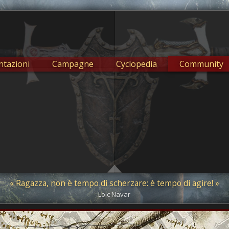
tazioni
Campagne
Cyclopedia
Community
« Ragazza, non è tempo di scherzare: è tempo di agire! »
- Loic Navar -