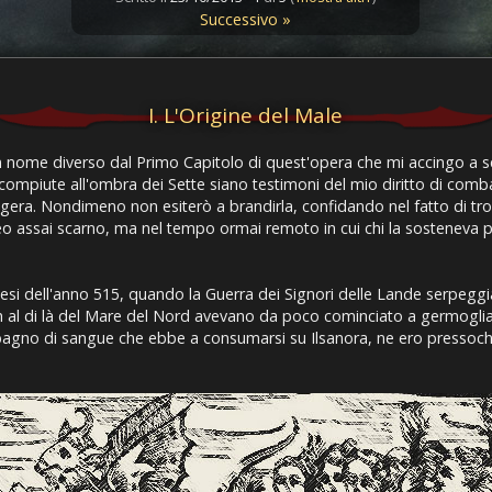
Successivo »
I. L'Origine del Male
ome diverso dal Primo Capitolo di quest'opera che mi accingo a scrive
he compiute all'ombra dei Sette siano testimoni del mio diritto di co
era. Nondimeno non esiterò a brandirla, confidando nel fatto di trov
eo assai scarno, ma nel tempo ormai remoto in cui chi la sosteneva 
mesi dell'anno 515, quando la Guerra dei Signori delle Lande serpeggi
h al di là del Mare del Nord avevano da poco cominciato a germogliare: 
 bagno di sangue che ebbe a consumarsi su Ilsanora, ne ero pressoch