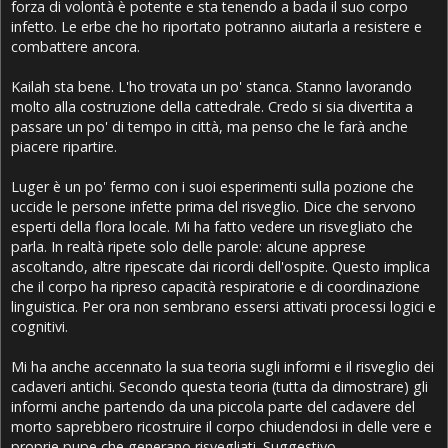
forza di volontà è potente e sta tenendo a bada il suo corpo
infetto. Le erbe che ho riportato potranno aiutarla a resistere e
combattere ancora.
Kailah sta bene. L'ho trovata un po' stanca. Stanno lavorando
molto alla costruzione della cattedrale. Credo si sia divertita a
passare un po' di tempo in città, ma penso che le farà anche
piacere ripartire.
Luger è un po' fermo con i suoi esperimenti sulla pozione che
uccide le persone infette prima del risveglio. Dice che servono
esperti della flora locale. Mi ha fatto vedere un risvegliato che
parla. In realtà ripete solo delle parole: alcune apprese
ascoltando, altre ripescate dai ricordi dell'ospite. Questo implica
che il corpo ha ripreso capacità respiratorie e di coordinazione
linguistica. Per ora non sembrano essersi attivati processi logici e
cognitivi.
Mi ha anche accennato la sua teoria sugli informi e il risveglio dei
cadaveri antichi. Secondo questa teoria (tutta da dimostrare) gli
informi anche partendo da una piccola parte del cadavere del
morto saprebbero ricostruire il corpo chiudendosi in delle vere e
proprie pupe che generano risvegliati. Suggestivo.