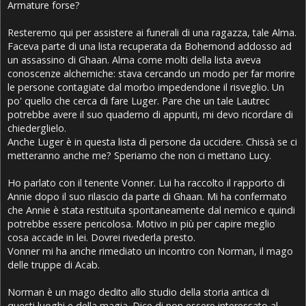
Armature forse?
Resteremo qui per assistere ai funerali di una ragazza, tale Alma.
Faceva parte di una lista recuperata da Bohemond addosso ad
un assassino di Ghaan. Alma come molti della lista aveva
conoscenze alchemiche: stava cercando un modo per far morire
le persone contagiate dal morbo impedendone il risveglio. Un
po' quello che cerca di fare Luger. Pare che un tale Lautrec
potrebbe avere il suo quaderno di appunti, mi devo ricordare di
chiederglielo.
Anche Luger è in questa lista di persone da uccidere. Chissà se ci
metteranno anche me? Speriamo che non ci mettano Lucy.
Ho parlato con il tenente Vonner. Lui ha raccolto il rapporto di
Annie dopo il suo rilascio da parte di Ghaan. Mi ha confermato
che Annie è stata restituita spontaneamente dal nemico e quindi
potrebbe essere pericolosa. Motivo in più per capire meglio
cosa accade in lei. Dovrei rivederla presto.
Vonner mi ha anche rimediato un incontro con Norman, il mago
delle truppe di Acab.
Norman è un mago dedito allo studio della storia antica di
questi luoghi e della magia. Dice di non essere interessato al