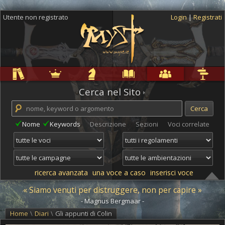
Utente non registrato
Login
|
Registrati
Regole
Ambientazioni
Campagne
Cyclopedia
Community
Altro
Cerca nel Sito
Nome
Keywords
Descrizione
Sezioni
Voci correlate
ricerca avanzata
una voce a caso
inserisci voce
« Siamo venuti per distruggere, non per capire »
- Magnus Bergmaar -
Home
\
Diari
\
Gli appunti di Colin