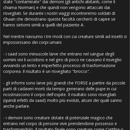
state "contaminate" dai demoni (gli antichi abitanti, come li
chiama Norman) e che quindi non vengono attaccati dai
risvegliati. Se durante i nostri viaggi incontreremo soldati di
Ghaan che dimostrano queste facoltà cercherò di capire se
hanno sintomi simili a quelli del paziente A.
Nel mentre riassumo i tre modi con cui creature simili ad insetti si
impossessano dei corpi umani:
- i saad sono minuscole larve che entrano nel sangue degli
uomini vivi li uccidono e nel giro di poco ne causano il risveglio
avviando un lento e imperfetto processo di trasformazione
corporea. Il risultato è un risvegliato "brocco".
- gli informi sono larve più grandi che FORSE a partire da piccole
parti di cadaveri morti da tempo generano delle pupe in cui
ricostruiscono il corpo dell'ospite. Il risultato sono risvegliati
(quindi infetti da saad) molto più evoluti, alcuni dei quali sanno
anche parlare.
- i demoni sono creature dotate di potenziale magico che
entrano nel corpo di persone vive prendendone possesso e
trasformandolo. Il risultato finale sono creature come Cynthia o