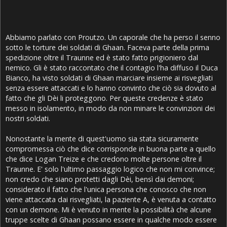
Abbiamo parlato con Proutzo. Un caporale che ha perso il senno
sotto le torture dei soldati di Ghaan. Faceva parte della prima
spedizione oltre il Traunne ed è stato fatto prigioniero dal
nemico. Gli è stato raccontato che il contagio l'ha diffuso il Duca
Bianco, ha visto soldati di Ghaan marciare insieme ai risvegliati
senza essere attaccati e lo hanno convinto che ciò sia dovuto al
fatto che gli Dèi li proteggono. Per queste credenze è stato
messo in isolamento, in modo da non minare le convinzioni dei
nostri soldati.
Nonostante la mente di quest'uomo sia stata sicuramente
compromessa ciò che dice corrisponde in buona parte a quello
che dice Logan Treize e che credono molte persone oltre il
Traunne. E' solo l'ultimo passaggio logico che non mi convince;
non credo che siano protetti dagli Dèi, bensì dai demoni;
considerato il fatto che l'unica persona che conosco che non
viene attaccata dai risvegliati, la paziente A, è venuta a contatto
con un demone. Mi è venuto in mente la possibilità che alcune
truppe scelte di Ghaan possano essere in qualche modo essere