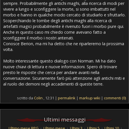
sempre. Probabilmente gli antichi maghi, alla ricerca di modi per
vivere a lungo e sconfiggere la morte, si sono imbattutti nel
morbo e hanno in qualche modo cercato di studiarlo e sfruttarlo.
Scoperchiando le tombe degli antichi maghi alla ricerca di
artefatti magici probabilmente è rivenuto fuori i morbo pure qui.
Anche in questo caso mi chiedo come avevano fatto a
sconfiggere il morbo i nostri antenati.
Conosce Berion, ma mi ha detto che ne riparleremo la prossima
volta.
Molto interessante questo dialogo con Norman. Mi ha dato
nuove chiavi di lettura e nuove informazioni. Spero di trovare
presto le risposte che cerca per andare avanti nella
conversazione. Sicuramente farò più attenzione agli antichi miti e
al ruolo dei demoni negli accadimenti di queste terre.
scritto da
Colin
, 12:31 |
permalink
|
markup wiki
|
commenti (0)
Ultimi messaggi
Ultimo mese RPG
·
Ultimo mese
·
Ultimi 3
·
Ultimi 5
·
Ultimi 10
·