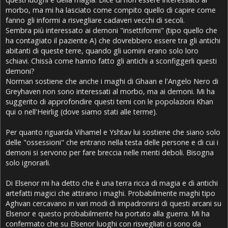
morbo, ma mi ha lasciato come compito quello di capire come
fanno gli informi a risvegliare cadaveri vecchi di secoli.
Sembra più interessato ai demoni "insettiformi" (tipo quello che
ha contagiato il paziente A) che dovrebbero essere tra gli antichi
abitanti di queste terre, quando gli uomini erano solo loro
schiavi. Chissà come hanno fatto gli antichi a sconfiggerli questi
demoni?
Norman sostiene che anche i maghi di Ghaan e l'Angelo Nero di
Greyhaven non sono interessati al morbo, ma ai demoni. Mi ha
suggerito di approfondire questi temi con le popolazioni Khan
qui o nell'Heirlig (dove siamo stati alle terme).
Per quanto riguarda Vihamel e Yshtav lui sostiene che siano solo
delle "ossessioni" che entrano nella testa delle persone e di cui i
demoni si servono per fare breccia nelle menti deboli. Bisogna
solo ignorarli.
Di Elsenor mi ha detto che è una terra ricca di magia e di antichi
artefatti magici che attirano i maghi. Probabilmente maghi tipo
Aghvan cercavano in vari modi di impadronirsi di questi arcani su
Elsenor e questo probabilmente ha portato alla guerra. Mi ha
confermato che su Elsenor luoghi con risvegliati ci sono da