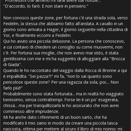
"Promettimi che almeno mi farai avere tue notizie..."
"D'accordo, lo farò. E non stare in pensiero."
Non conosco queste zone, per fortuna c'è una strada sola, verso
Feidelm, la stessa che abbiamo fatto all'andata. A cavallo in un
giorno sono arrivata a Hager, il giorno seguente nella cittadina di
Yor, e finalmente eccomi a Feidelm.
Qui ho avuto una piccola delusione. La persona che conoscevo,
a cui contavo di chiedere un consiglio su come muovermi, non
c'è. Per fortuna sua moglie, che non avevo mai visto, è stata
gentilissima con me e mi ha suggerito di alloggiare alla "Brocca
di Giada".
Quando le ho raccontato del viaggio dalla Rocca di Bronne a qui
è impallidita. "Sei pazza?!" mi fa, "non lo sai quanto sono
pericolose queste zone? Per una ragazza da sola, poi.... Non
farlo più!!"
Probabilmente sono stata fortunata... ma in realtà ho viaggiato
benissimo, senza contrattempi. Forse lei è un po' esagerata,
chissà... ma per tranquillizzarla le ho assicurato che non avrei
commesso altre imprudenze.
Mi ha anche dato i riferimenti di un buon sarto, che ha
modificato il mio zaino in modo da creare una piccola tasca
nascosta, ottima per mettere al sicuro il libro di mio nonno: mi