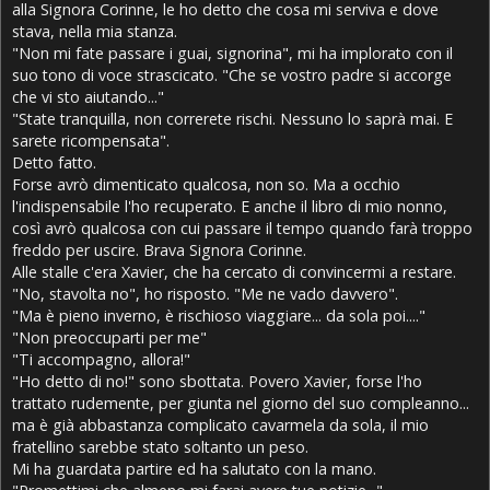
alla Signora Corinne, le ho detto che cosa mi serviva e dove
stava, nella mia stanza.
"Non mi fate passare i guai, signorina", mi ha implorato con il
suo tono di voce strascicato. "Che se vostro padre si accorge
che vi sto aiutando..."
"State tranquilla, non correrete rischi. Nessuno lo saprà mai. E
sarete ricompensata".
Detto fatto.
Forse avrò dimenticato qualcosa, non so. Ma a occhio
l'indispensabile l'ho recuperato. E anche il libro di mio nonno,
così avrò qualcosa con cui passare il tempo quando farà troppo
freddo per uscire. Brava Signora Corinne.
Alle stalle c'era Xavier, che ha cercato di convincermi a restare.
"No, stavolta no", ho risposto. "Me ne vado davvero".
"Ma è pieno inverno, è rischioso viaggiare... da sola poi...."
"Non preoccuparti per me"
"Ti accompagno, allora!"
"Ho detto di no!" sono sbottata. Povero Xavier, forse l'ho
trattato rudemente, per giunta nel giorno del suo compleanno...
ma è già abbastanza complicato cavarmela da sola, il mio
fratellino sarebbe stato soltanto un peso.
Mi ha guardata partire ed ha salutato con la mano.