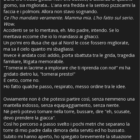
giorno, sia migliorata... L'aria era fredda e la sentivo pizzicarmi la
faccia e i polmoni. Allora non stavo sognando.
Ce l'ho mandato veramente. Mamma mia. L'ho fatto sul serio.
Wow.
Accidenti se se lo meritava, eh. Mio padre, intendo. Se lo
meritava eccome che io lo mandassi ai ghiacci.
Un po'mi ero illusa che qui al Nord le cose fossero migliorate,
ma sa il cielo quanto mi sbagliassi.
Invece è andata così: addio, porta sbattuta tra le grida, tragedia
familiare, litigata memorabile.
"Tornerai in lacrime a implorare che ti riprenda con noi!" mi ha
gridato dietro lui, "tornerai presto!"
E certo, come no.
Ho fatto qualche passo, respirato, messo ordine tra le idee.
Ovviamente non è che potessi partire così, senza nemmeno una
mantella indosso, senza equipaggiamento, senza niente.
Nè però potevo tornare nella torre, bussare, dire "eh, scusate,
devo prendere la giacca".
Così ho percorso a passo svelto i pochi metri che separano la
torre di mio padre dalla dimora della servitù ed ho bussato.
Subito mi hanno aperto, ho spiegato brevemente la situazione