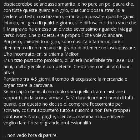
dispiacerebbe se andasse smarrito, e ho pure un po' paura che,
con tutte queste guardie in giro, qualcuno possa stranirsi a
vedere un testo così bizzarro, e mi faccia passare qualche guaio.
Intanto, nel giro di qualche giorno, si è diffusa in città la voce che
il Margravio ha emesso un divieto severissimo riguardo i viaggi
verso Nord. Che disdetta, era proprio lì che volevo andare.
Poi però, chiedendo in giro, sono riuscita a farmi indicare il
riferimento di un mercante in grado di ottenere un lasciapassare.
L'ho incontrato ieri, si chiama Melkor.
E' un tizio piuttosto piccolino, di un'età indefinibile tra i 30 e i 60
anni, molto gentile e competente. Credo che con lui farò buoni
affari.
Partiamo tra 4-5 giorni, il tempo di acquistare la mercanzia e
organizzare la carovana.
Se ho capito bene, il mio ruolo sarà quello di amministrare i
rapporti con la scorta armata. Sarà dura ricordare i nomi di tutti
quanti, per questo ho deciso di comprare l'occorrente per
scrivere, così mi appunterò tutto e riuscirò a non fare (troppa)
confusione. Nomi, paghe, licenze.... mamma mia.... e invece
voglio dare l'idea di grande professionalità.
... non vedo l'ora di partire.