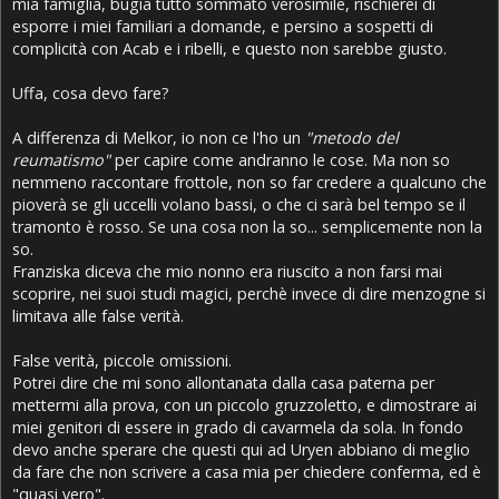
mia famiglia, bugia tutto sommato verosimile, rischierei di
esporre i miei familiari a domande, e persino a sospetti di
complicità con Acab e i ribelli, e questo non sarebbe giusto.
Uffa, cosa devo fare?
A differenza di Melkor, io non ce l'ho un
"metodo del
reumatismo"
per capire come andranno le cose. Ma non so
nemmeno raccontare frottole, non so far credere a qualcuno che
pioverà se gli uccelli volano bassi, o che ci sarà bel tempo se il
tramonto è rosso. Se una cosa non la so... semplicemente non la
so.
Franziska diceva che mio nonno era riuscito a non farsi mai
scoprire, nei suoi studi magici, perchè invece di dire menzogne si
limitava alle false verità.
False verità, piccole omissioni.
Potrei dire che mi sono allontanata dalla casa paterna per
mettermi alla prova, con un piccolo gruzzoletto, e dimostrare ai
miei genitori di essere in grado di cavarmela da sola. In fondo
devo anche sperare che questi qui ad Uryen abbiano di meglio
da fare che non scrivere a casa mia per chiedere conferma, ed è
"quasi vero".