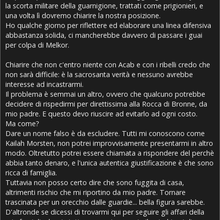
la scorta militare della guarnigione, trattati come prigionieri, e
una volta lì dovremo chiarire la nostra posizione.
Ho qualche giorno per riflettere ed elaborare una linea difensiva
abbastanza solida, ci mancherebbe davvero di passare i guai
per colpa di Melkor.
Chiarire che non c'entro niente con Acab e con i ribelli credo che
non sarà difficile: è la sacrosanta verità e nessuno avrebbe
interesse ad incastrarmi.
Il problema è semmai un altro, ovvero che qualcuno potrebbe
decidere di rispedirmi per direttissima alla Rocca di Bronne, da
mio padre. E questo devo riuscire ad evitarlo ad ogni costo.
Ma come?
Dare un nome falso è da escludere. Tutti mi conoscono come
Kailah Morsten, non potrei improvvisamente presentarmi in altro
modo. Oltretutto potrei essere chiamata a rispondere del perchè
abbia tanto denaro, e l'unica autentica giustificazione è che sono
ricca di famiglia.
Tuttavia non posso certo dire che sono fuggita di casa,
altrimenti rischio che mi riportino da mio padre. Tornare
trascinata per un orecchio dalle guardie... bella figura sarebbe.
D'altronde se dicessi di trovarmi qui per seguire gli affari della