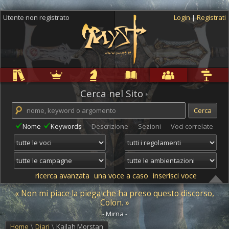
Utente non registrato
Login
|
Registrati
Regole
Ambientazioni
Campagne
Cyclopedia
Community
Altro
Cerca nel Sito
Nome
Keywords
Descrizione
Sezioni
Voci correlate
ricerca avanzata
una voce a caso
inserisci voce
« Non mi piace la piega che ha preso questo discorso,
Colon. »
- Mirna -
Home
\
Diari
\
Kailah Morstan