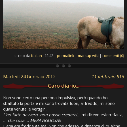
scritto da
Kailah
, 12:42 |
permalink
|
markup wiki
|
commenti (0)
Martedì 24 Gennaio 2012
11 febbraio 516
Caro diario...
Non sono certo una persona impulsiva, però quando ho
sbattuto la porta e mi sono trovata fuori, al freddo, mi sono
quasi venute le vertigini.
L'ho fatto davvero, non posso crederci...
mi dicevo esterrefatta,
... che cosa.... MERAVIGLIOSA!!
L'aria era fredda gelata. Non che adesso, a distanza di qualche