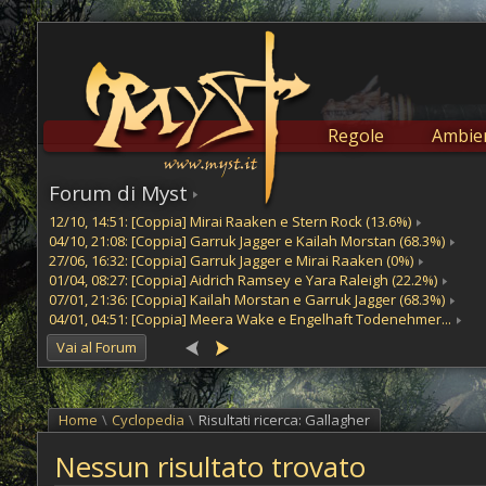
Regole
Ambien
Forum di Myst
12/10, 14:51: [Coppia] Mirai Raaken e Stern Rock (13.6%)
04/10, 21:08: [Coppia] Garruk Jagger e Kailah Morstan (68.3%)
27/06, 16:32: [Coppia] Garruk Jagger e Mirai Raaken (0%)
01/04, 08:27: [Coppia] Aidrich Ramsey e Yara Raleigh (22.2%)
07/01, 21:36: [Coppia] Kailah Morstan e Garruk Jagger (68.3%)
04/01, 04:51: [Coppia] Meera Wake e Engelhaft Todenehmer...
Vai al Forum
Home
\
Cyclopedia
\
Risultati ricerca: Gallagher
Nessun risultato trovato