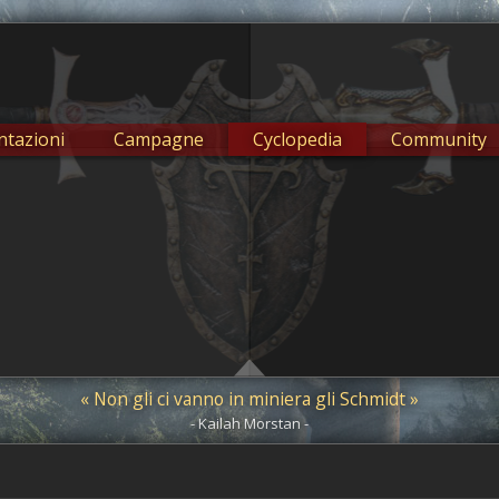
tazioni
Campagne
Cyclopedia
Community
« Non gli ci vanno in miniera gli Schmidt »
- Kailah Morstan -