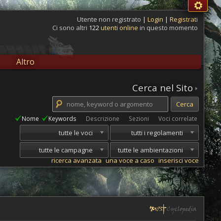
Utente non registrato
|
Login
|
Registrati
Ci sono altri
122
utenti online
in questo momento
Altro
Cerca nel Sito
Nome
Keywords
Descrizione
Sezioni
Voci correlate
tutte le voci
tutti i regolamenti
tutte le campagne
tutte le ambientazioni
ricerca avanzata
una voce a caso
inserisci voce