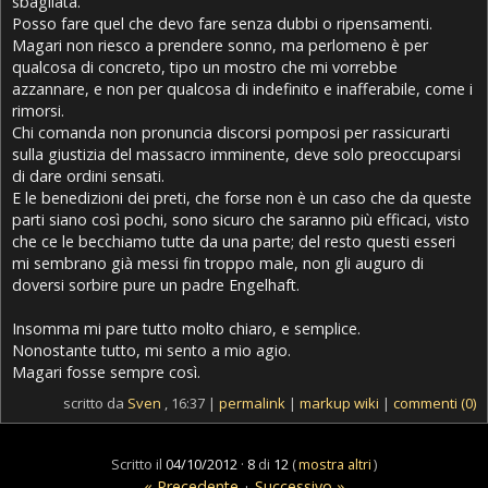
sbagliata.
Posso fare quel che devo fare senza dubbi o ripensamenti.
Magari non riesco a prendere sonno, ma perlomeno è per
qualcosa di concreto, tipo un mostro che mi vorrebbe
azzannare, e non per qualcosa di indefinito e inafferabile, come i
rimorsi.
Chi comanda non pronuncia discorsi pomposi per rassicurarti
sulla giustizia del massacro imminente, deve solo preoccuparsi
di dare ordini sensati.
E le benedizioni dei preti, che forse non è un caso che da queste
parti siano così pochi, sono sicuro che saranno più efficaci, visto
che ce le becchiamo tutte da una parte; del resto questi esseri
mi sembrano già messi fin troppo male, non gli auguro di
doversi sorbire pure un padre Engelhaft.
Insomma mi pare tutto molto chiaro, e semplice.
Nonostante tutto, mi sento a mio agio.
Magari fosse sempre così.
scritto da
Sven
, 16:37 |
permalink
|
markup wiki
|
commenti (0)
Scritto il
04/10/2012
·
8
di
12
(
mostra altri
)
« Precedente
·
Successivo »