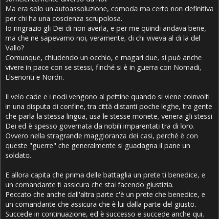
Ma era solo un'autoassoluzione, comoda ma certo non definitiva
per chi ha una coscienza scrupolosa.
Io ringrazio gli Dei di non averla, e per me quindi andava bene,
ma che ne sapevamo noi, veramente, di chi viveva al di la del
Vallo?
Comunque, chiudendo un occhio, e magari due, si può anche
vivere in pace con se stessi, finché si è in guerra con Nomadi,
Elsenoriti e Nordri.
Il velo cade e i nodi vengono al pettine quando si viene coinvolti
in una disputa di confine, tra città distanti poche leghe, tra gente
che parla la stessa lingua, usa le stesse monete, venera gli stessi
Dei ed è spesso governata da nobili imparentati tra di loro.
Ovvero nella stragrande maggioranza dei casi, perché è con
queste "guerre" che generalmente si guadagna il pane un
soldato.
E allora capita che prima delle battaglia un prete ti benedice, e
un comandante ti assicura che stai facendo giustizia.
Peccato che anche dall'altra parte c'è un prete che benedice, e
un comandante che assicura che è lui dalla parte del giusto.
Succede in continuazione, ed è successo e succede anche qui,