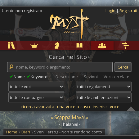
Utente non registrato
Login
|
Registrati
Regole
Ambientazioni
Campagne
Cyclopedia
Community
Altro
Cerca nel Sito
Nome
Keywords
Descrizione
Sezioni
Voci correlate
ricerca avanzata
una voce a caso
inserisci voce
« Scappa Maya! »
- Thalaniel -
Home
\
Diari
\
Sven Herzog - Non si rendono conto