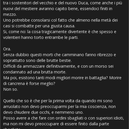
tra i sostenitori del vecchio e del nuovo Duca, come anche i più
nuovi del mestiere avranno capito bene, essendoci finiti in
mezzo.
Uno potrebbe consolarsi col fatto che almeno nella metà dei
casi si combatte per una giusta causa.
Si, come no: la cosa tragicamente divertente è che spesso e
volentieri hanno torto entrambe le parti.
Ora.
Senza dubbio questi morti che camminano fanno ribrezzo e
soprattutto sono delle brutte bestie.
Difficili da ammazzare definitivamente, e con un morso sei
condannato ad una brutta morte.
Ma poi, esistono tanti modi migliori morire in battaglia? Morire
di cancrena è forse meglio?
Non so.
Quello che so è che per la prima volta da quando mi sono
arruolato non devo preoccuparmi per la mia coscienza, non
devo chiudere due occhi, e nemmeno uno.
Posso avere a che fare con ordini sbagliati o con superiori idioti,
ma non mi devo preoccupare di essere finito dalla parte