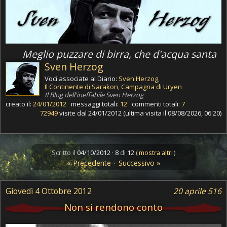
Meglio puzzare di birra, che d'acqua santa
Sven Herzog
Voci associate al Diario:
Sven Herzog
,
Il Continente di Sarakon
,
Campagna di Uryen
Il Blog dell'ineffabile Sven Herzog
creato il:
24/01/2012
messaggi totali:
12
commenti totali:
7
72949
visite dal 24/01/2012 (ultima visita il 08/08/2026, 06:20)
Scritto il
04/10/2012
·
8
di
12
(
mostra altri
)
« Precedente
·
Successivo »
Giovedì 4 Ottobre 2012
20 aprile 516
Non si rendono conto