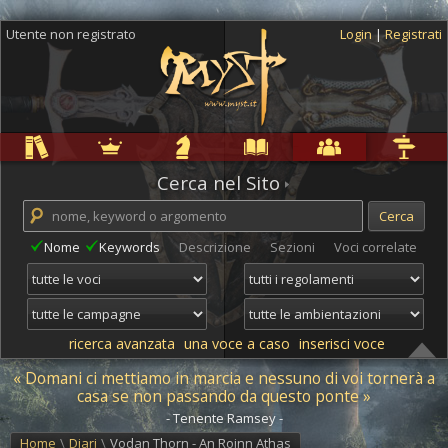
Utente non registrato
Login
|
Registrati
Regole
Ambientazioni
Campagne
Cyclopedia
Community
Altro
Cerca nel Sito
Nome
Keywords
Descrizione
Sezioni
Voci correlate
ricerca avanzata
una voce a caso
inserisci voce
« Domani ci mettiamo in marcia e nessuno di voi tornerà a
casa se non passando da questo ponte »
- Tenente Ramsey -
Home
\
Diari
\
Vodan Thorn - An Roinn Athas