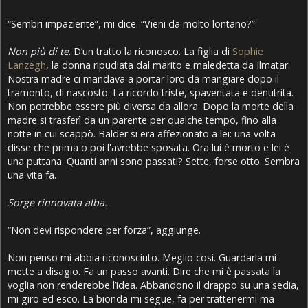
“Sembri impaziente”, mi dice. “Vieni da molto lontano?”
Non più di te
. D’un tratto la riconosco. La figlia di
Sophie
Lanzegh
, la donna ripudiata dal marito e maledetta da Ilmatar.
Nostra madre ci mandava a portar loro da mangiare dopo il
tramonto, di nascosto. La ricordo triste, spaventata e denutrita.
Non potrebbe essere più diversa da allora. Dopo la morte della
madre si trasferì da un parente per qualche tempo, fino alla
notte in cui scappò. Balder si era affezionato a lei: una volta
disse che prima o poi l'avrebbe sposata. Ora lui è morto e lei è
una puttana. Quanti anni sono passati? Sette, forse otto. Sembra
una vita fa.
Sorge rinnovata alba.
“Non devi rispondere per forza”, aggiunge.
Non penso mi abbia riconosciuto. Meglio così. Guardarla mi
mette a disagio. Fa un passo avanti. Dire che mi è passata la
voglia non renderebbe l’idea. Abbandono il drappo su una sedia,
mi giro ed esco. La bionda mi segue, fa per trattenermi ma