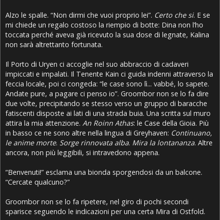
Alzo le spalle. “Non dirmi che vuoi proprio lei”.
Certo che si
. E se
mi chiede un regalo costoso la riempio di botte: Dina non l’ho
toccata perché aveva già ricevuto la sua dose di legnate, Kalina
non sarà altrettanto fortunata.
Il Porto di Uryen ci accoglie nel suo abbraccio di cadaveri
impiccati e impalati. Il Tenente Kain ci guida indenni attraverso la
feccia locale, poi ci congeda: “le case sono lì... vabbé, lo sapete.
Andate pure, a pagare ci penso io”. Groombor non se lo fa dire
due volte, precipitando se stesso verso un gruppo di baracche
fatiscenti disposte ai lati di una strada buia. Una scritta sul muro
attira la mia attenzione.
An Roinn Athas
: le Case della Gioia. Più
in basso ce ne sono altre nella lingua di Greyhaven:
Continuano,
le anime morte
.
Sorge rinnovata alba
.
Mira la lontananza
. Altre
ancora, non più leggibili, si intravedono appena.
“Benvenuti!” esclama una bionda sporgendosi da un balcone.
“Cercate qualcuno?”
Groombor non se lo fa ripetere, nel giro di pochi secondi
sparisce seguendo le indicazioni per una certa Mira di Ostfold.