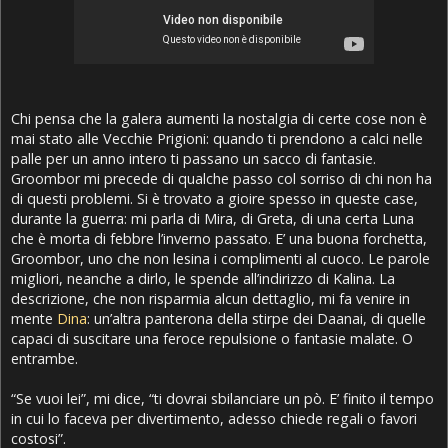
Chi pensa che la galera aumenti la nostalgia di certe cose non è
mai stato alle Vecchie Prigioni: quando ti prendono a calci nelle
palle per un anno intero ti passano un sacco di fantasie.
Groombor mi precede di qualche passo col sorriso di chi non ha
di questi problemi. Si è trovato a gioire spesso in queste case,
durante la guerra: mi parla di Mira, di Greta, di una certa Luna
che è morta di febbre l’inverno passato. E’ una buona forchetta,
Groombor, uno che non lesina i complimenti al cuoco. Le parole
migliori, neanche a dirlo, le spende all’indirizzo di Kalina. La
descrizione, che non risparmia alcun dettaglio, mi fa venire in
mente
Dina
: un’altra panterona della stirpe dei Daanai, di quelle
capaci di suscitare una feroce repulsione o fantasie malate. O
entrambe.
“Se vuoi lei”, mi dice, “ti dovrai sbilanciare un pò. E’ finito il tempo
in cui lo faceva per divertimento, adesso chiede regali o favori
costosi”.