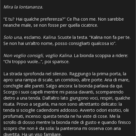
Mira la lontananza.
“E tu? Hai qualche preferenza?” Ce l’ha con me. Non sarebbe
neanche male, se non fosse per quella cicatrice.
Solo una
, esclamo.
Kalina
. Scuote la testa. “Kalina non fa per te.
Se non hai un’altro nome, posso consigliarti qualcosa io”.
Non voglio consigli, voglio Kalina
. La bionda scoppia a ridere:
“Chi troppo vuole...”, poi sparisce.
La strada sprofonda nel silenzio. Raggiungo la prima porta, la
apro: una rampa di scale, un corridoio, altre porte. Aria di mare,
conchiglie alle pareti. Salgo ancora: la bionda parlava da qui.
Scorgo i suoi capelli mentre mi passa davanti, scomparendo
dietro a una tenda. Dall’altro lato giungono voci, respiri, qualche
risata. Provo a seguirla, ma non sono altrettanto delicato: la
tenda si scioglie cadendomi addosso. Avverto odori esotici, olii
profumati, incenso: questa tenda ne ha viste di cose. Me la
scrollo di dosso mentre la bionda ride di gusto e quando finisco
scopro che non è da sola: la panterona mi osserva con aria
divertita. Ha un viso familiare.