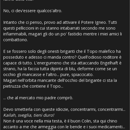
No, ci dev'essere qualcos'altro.
Intanto che ci penso, provo ad attivare il Potere Igneo. Tutti
questi pelliccioni in cui stanno intabarrati secondo me sono
infiammabili, magari gli do un po' fastidio mentre i miei amici li
combattono.
E se fossero solo degli onesti briganti che il Topo malefico ha
posseduto e adesso ci manda contro? Quell'odioso roditore è
capace di tutto. L'energumeno che sta attaccando Engelhaft è
strano, ha la faccia tutta dipinta di blu, deforme come se un
occhio gli mancasse e l'altro... pure, spiaccicato.
Magari nell'orbita mancante dell'occhio del brigante ci sta la
pietruzza che contiene il Topo...
... che al mercato mio padre comprò.
Devo smetterla con queste idiozie, concentrarmi, concentrarmi...
Kailah, sveglia, tieni duro!
Non è una voce nella mia testa, è il buon Colin, sta qui chino
accanto a me che armeggia con le bende e i suoi medicamenti...