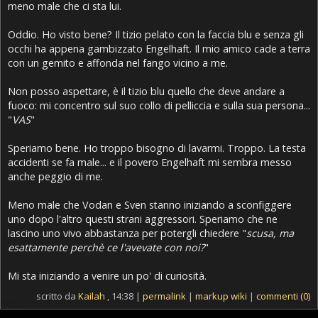
meno male che ci sta lui.
Oddio. Ho visto bene? Il tizio pelato con la faccia blu e senza gli
occhi ha appena gambizzato Engelhaft. Il mio amico cade a terra
con un gemito e affonda nel fango vicino a me.
Non posso aspettare, è il tizio blu quello che deve andare a
fuoco: mi concentro sul suo collo di pelliccia e sulla sua persona...
"
VAS
"
Speriamo bene. Ho troppo bisogno di lavarmi. Troppo. La testa
accidenti se fa male... e il povero Engelhaft mi sembra messo
anche peggio di me.
Meno male che Vodan e Sven stanno iniziando a sconfiggere
uno dopo l'altro questi strani aggressori. Speriamo che ne
lascino uno vivo abbastanza per potergli chiedere "
scusa, ma
esattamente perchè ce l'avevate con noi?
"
Mi sta iniziando a venire un po' di curiosità.
scritto da
Kailah
, 14:38 |
permalink
|
markup wiki
|
commenti (0)