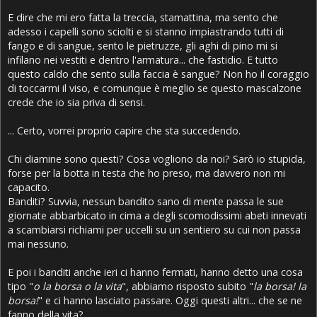
E dire che mi ero fatta la treccia, stamattina, ma sento che
adesso i capelli sono sciolti e si stanno impiastrando tutti di
fango e di sangue, sento le pietruzze, gli aghi di pino mi si
infilano nei vestiti e dentro l'armatura... che fastidio. E tutto
questo caldo che sento sulla faccia è sangue? Non ho il coraggio
di toccarmi il viso, e comunque è meglio se questo mascalzone
crede che io sia priva di sensi.
... Certo, vorrei proprio capire che sta succedendo.
Chi diamine sono questi? Cosa vogliono da noi? Sarò io stupida,
forse per la botta in testa che ho preso, ma davvero non mi
capacito.
Banditi? Suvvia, nessun bandito sano di mente passa le sue
giornate abbarbicato in cima a degli scomodissimi abeti innevati
a scambiarsi richiami per uccelli su un sentiero su cui non passa
mai nessuno.
E poi i banditi anche ieri ci hanno fermati, hanno detto una cosa
tipo "
o la borsa o la vita
", abbiamo risposto subito "
la borsa! la
borsa!
" e ci hanno lasciato passare. Oggi questi altri... che se ne
fanno della vita?