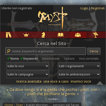
Utente non registrato
Login
|
Registrati
Regole
Ambientazioni
Campagne
Cyclopedia
Community
Altro
Cerca nel Sito
Nome
Keywords
Descrizione
Sezioni
Voci correlate
ricerca avanzata
una voce a caso
inserisci voce
« Da dove vengo io è la gente che picchia i preti, non i
preti che picchiano la gente. »
- Vodan -
Home
\
Diari
\
Kailah Morstan - ... pensieri dal fango