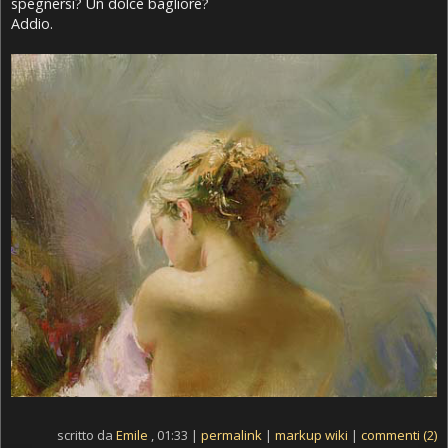
spegnersi? Un dolce bagliore?
Addio.
scritto da
Emile
, 01:33 |
permalink
|
markup wiki
|
commenti (2)