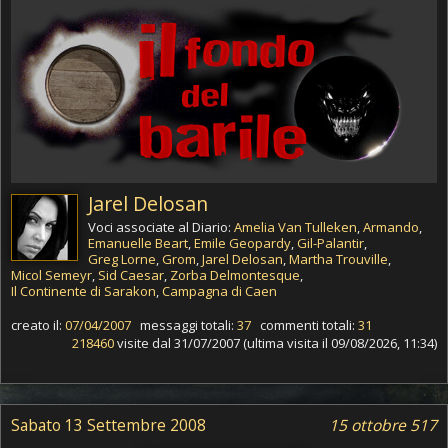
Jarel Delosan
Voci associate al Diario:
Amelia Van Tulleken
,
Armando
,
Emanuelle Beart
,
Emile Geopardy
,
Gil-Palantir
,
Greg Lorne
,
Grom
,
Jarel Delosan
,
Martha Trouville
,
Micol Semeyr
,
Sid Caesar
,
Zorba Delmontesque
,
Il Continente di Sarakon
,
Campagna di Caen
creato il:
07/04/2007
messaggi totali:
37
commenti totali:
31
218460
visite dal 31/07/2007 (ultima visita il 09/08/2026, 11:34)
Sabato 13 Settembre 2008
15 ottobre 517