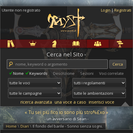
Utente non registrato
Login
|
Registrati
Regole
Ambientazioni
Campagne
Cyclopedia
Community
Altro
Cerca nel Sito
Nome
Keywords
Descrizione
Sezioni
Voci correlate
ricerca avanzata
una voce a caso
inserisci voce
« Tu sei più fico io sono più stro%£xo »
- un avversario di Sean -
Home
\
Diari
\
Il fondo del barile - Sonno senza sogni.