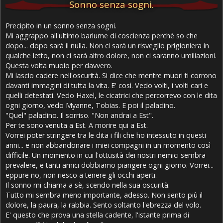
Sonno senza sogni.
Precipito in un sonno senza sogni.
Mi aggrappo all'ultimo barlume di coscienza perchè so che
dopo... dopo sarà il nulla. Non ci sarà un risveglio prigioniera in
qualche letto, non ci sarà altro dolore, non ci saranno umiliazioni.
Questa volta muoio per davvero.
Mi lascio cadere nell'oscurità. Si dice che mentre muori ti corrono
davanti immagini di tutta la vita. E' così. Vedo volti, i volti cari e
quelli detestati. Vedo Haxel, le cicatrici che percorrevo con le dita
ogni giorno, vedo Myanne, Tobias. E poi il paladino.
"Quel" paladino. Il sorriso. "Non andrai a Est".
Per te sono venuta a Est. A morire qui a Est.
Vorrei poter stringere tra le dita i fili che ho intessuto in questi
anni... e non abbandonare i miei compagni in un momento così
difficile. Un momento in cui l'ottusità dei nostri nemici sembra
prevalere, e tanti amici dobbiamo piangere ogni giorno. Vorrei...
eppure no, non riesco a tenere gli occhi aperti.
Il sonno mi chiama a sè, scendo nella sua oscurità.
Tutto mi sembra meno importante, adesso. Non sento più il
dolore, la paura, la rabbia. Sento soltanto l'ebrezza del volo.
E' questo che prova una stella cadente, l'istante prima di