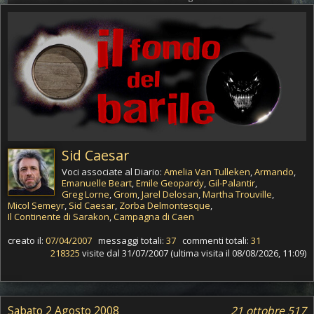
Sid Caesar
Voci associate al Diario:
Amelia Van Tulleken
,
Armando
,
Emanuelle Beart
,
Emile Geopardy
,
Gil-Palantir
,
Greg Lorne
,
Grom
,
Jarel Delosan
,
Martha Trouville
,
Micol Semeyr
,
Sid Caesar
,
Zorba Delmontesque
,
Il Continente di Sarakon
,
Campagna di Caen
creato il:
07/04/2007
messaggi totali:
37
commenti totali:
31
218325
visite dal 31/07/2007 (ultima visita il 08/08/2026, 11:09)
Sabato 2 Agosto 2008
21 ottobre 517