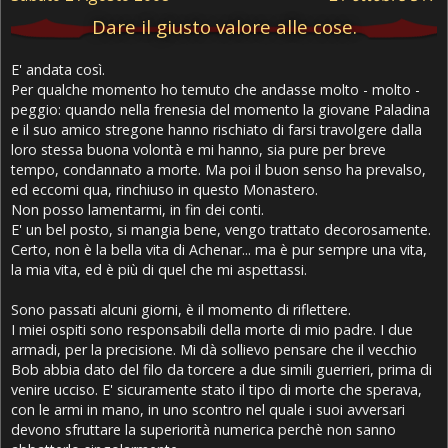
Dare il giusto valore alle cose.
E' andata così.
Per qualche momento ho temuto che andasse molto - molto -
peggio: quando nella frenesia del momento la giovane Paladina
e il suo amico stregone hanno rischiato di farsi travolgere dalla
loro stessa buona volontà e mi hanno, sia pure per breve
tempo, condannato a morte. Ma poi il buon senso ha prevalso,
ed eccomi qua, rinchiuso in questo Monastero.
Non posso lamentarmi, in fin dei conti.
E' un bel posto, si mangia bene, vengo trattato decorosamente.
Certo, non è la bella vita di Achenar... ma è pur sempre una vita,
la mia vita, ed è più di quel che mi aspettassi.
Sono passati alcuni giorni, è il momento di riflettere.
I miei ospiti sono responsabili della morte di mio padre. I due
armadi, per la precisione. Mi dà sollievo pensare che il vecchio
Bob abbia dato del filo da torcere a due simili guerrieri, prima di
venire ucciso. E' sicuramente stato il tipo di morte che sperava,
con le armi in mano, in uno scontro nel quale i suoi avversari
devono sfruttare la superiorità numerica perchè non sanno