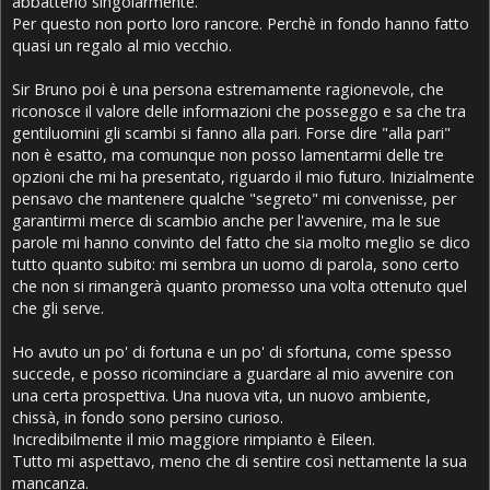
abbatterlo singolarmente.
Per questo non porto loro rancore. Perchè in fondo hanno fatto
quasi un regalo al mio vecchio.
Sir Bruno poi è una persona estremamente ragionevole, che
riconosce il valore delle informazioni che posseggo e sa che tra
gentiluomini gli scambi si fanno alla pari. Forse dire "alla pari"
non è esatto, ma comunque non posso lamentarmi delle tre
opzioni che mi ha presentato, riguardo il mio futuro. Inizialmente
pensavo che mantenere qualche "segreto" mi convenisse, per
garantirmi merce di scambio anche per l'avvenire, ma le sue
parole mi hanno convinto del fatto che sia molto meglio se dico
tutto quanto subito: mi sembra un uomo di parola, sono certo
che non si rimangerà quanto promesso una volta ottenuto quel
che gli serve.
Ho avuto un po' di fortuna e un po' di sfortuna, come spesso
succede, e posso ricominciare a guardare al mio avvenire con
una certa prospettiva. Una nuova vita, un nuovo ambiente,
chissà, in fondo sono persino curioso.
Incredibilmente il mio maggiore rimpianto è Eileen.
Tutto mi aspettavo, meno che di sentire così nettamente la sua
mancanza.