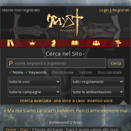
Utente non registrato
Login
|
Registrati
Regole
Ambientazioni
Campagne
Cyclopedia
Community
Altro
Cerca nel Sito
Nome
Keywords
Descrizione
Sezioni
Voci correlate
ricerca avanzata
una voce a caso
inserisci voce
« Ma noi siamo cacacazzi random, non ci arrenderemo mai
»
- Bohemond D'Arlac -
Home
\
Diari
\
Il fondo del barile - Dare il giusto valore alle cose.