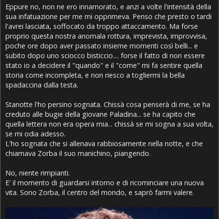
Eppure no, non ne ero innamorato, e anzi a volte l'intensità della
sua infatuazione per me mi opprimeva. Penso che presto o tardi
l'avrei lasciata, soffocato da troppo attaccamento. Ma forse
proprio questa nostra anomala rottura, imprevista, improvvisa,
poche ore dopo aver passato insieme momenti così belli... e
subito dopo uno sciocco bisticcio.... forse il fatto di non essere
stato io a decidere il "quando" e il "come" mi fa sentire quella
storia come incompleta, e non riesco a togliermi la bella
spadaccina dalla testa.
Stanotte l'ho persino sognata. Chissà cosa penserà di me, se ha
creduto alle bugie della giovane Paladina... se ha capito che
quella lettera non era opera mia... chissà se mi sogna a sua volta,
se mi odia adesso.
L'ho sognata che si allenava rabbiosamente nella notte, e che
chiamava Zorba il suo manichino, piangendo.
No, niente rimpianti.
E' il momento di guardarsi intorno e di ricominciare una nuova
vita. Sono Zorba, il centro del mondo, e saprò farmi valere.