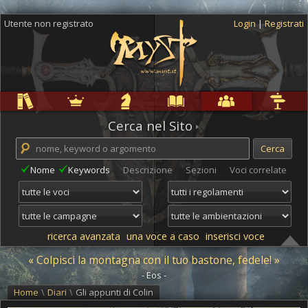
Utente non registrato
Login
|
Registrati
Regole
Ambientazioni
Campagne
Cyclopedia
Community
Altro
Cerca nel Sito
Nome
Keywords
Descrizione
Sezioni
Voci correlate
ricerca avanzata
una voce a caso
inserisci voce
« Colpisci la montagna con il tuo bastone, fedele! »
- Eos -
Home
\
Diari
\
Gli appunti di Colin