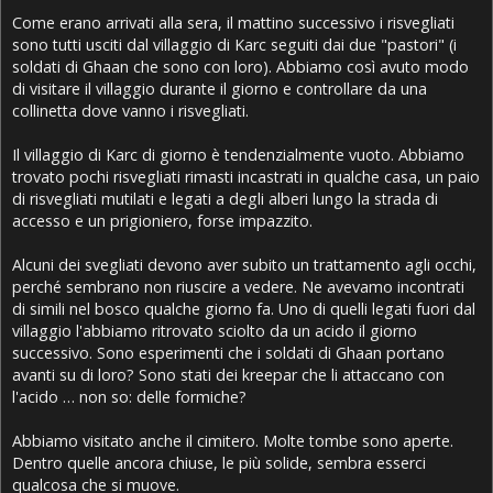
Come erano arrivati alla sera, il mattino successivo i risvegliati
sono tutti usciti dal villaggio di Karc seguiti dai due "pastori" (i
soldati di Ghaan che sono con loro). Abbiamo così avuto modo
di visitare il villaggio durante il giorno e controllare da una
collinetta dove vanno i risvegliati.
Il villaggio di Karc di giorno è tendenzialmente vuoto. Abbiamo
trovato pochi risvegliati rimasti incastrati in qualche casa, un paio
di risvegliati mutilati e legati a degli alberi lungo la strada di
accesso e un prigioniero, forse impazzito.
Alcuni dei svegliati devono aver subito un trattamento agli occhi,
perché sembrano non riuscire a vedere. Ne avevamo incontrati
di simili nel bosco qualche giorno fa. Uno di quelli legati fuori dal
villaggio l'abbiamo ritrovato sciolto da un acido il giorno
successivo. Sono esperimenti che i soldati di Ghaan portano
avanti su di loro? Sono stati dei kreepar che li attaccano con
l'acido … non so: delle formiche?
Abbiamo visitato anche il cimitero. Molte tombe sono aperte.
Dentro quelle ancora chiuse, le più solide, sembra esserci
qualcosa che si muove.