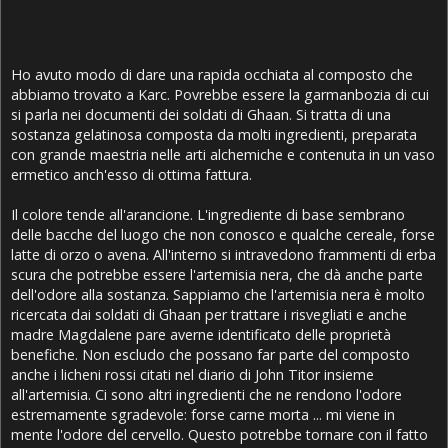
Ho avuto modo di dare una rapida occhiata al composto che
abbiamo trovato a Karc. Povrebbe essere la garmanbozia di cui
si parla nei documenti dei soldati di Ghaan. Si tratta di una
sostanza gelatinosa composta da molti ingredienti, preparata
con grande maestria nelle arti alchemiche e contenuta in un vaso
ermetico anch'esso di ottima fattura.
Il colore tende all'arancione. L'ingrediente di base sembrano
delle bacche del luogo che non conosco e qualche cereale, forse
latte di orzo o avena. All'interno si intravedono frammenti di erba
scura che potrebbe essere l'artemisia nera, che dà anche parte
dell'odore alla sostanza. Sappiamo che l'artemisia nera è molto
ricercata dai soldati di Ghaan per trattare i risvegliati e anche
madre Magdalene pare averne identificato delle proprietà
benefiche. Non escludo che possano far parte del composto
anche i licheni rossi citati nel diario di John Titor insieme
all'artemisia. Ci sono altri ingredienti che ne rendono l'odore
estremamente sgradevole: forse carne morta ... mi viene in
mente l'odore del cervello. Questo potrebbe tornare con il fatto