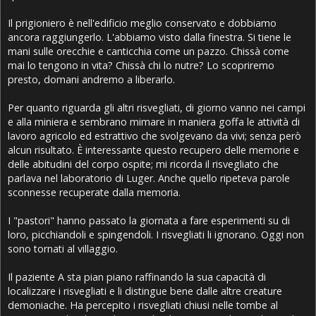
Il prigioniero è nell'edificio meglio conservato e dobbiamo
ancora raggiungerlo. L'abbiamo visto dalla finestra. Si tiene le
mani sulle orecchie e canticchia come un pazzo. Chissà come
mai lo tengono in vita? Chissà chi lo nutre? Lo scopriremo
presto, domani andremo a liberarlo.
Per quanto riguarda gli altri risvegliati, di giorno vanno nei campi
e alla miniera e sembrano mimare in maniera goffa le attività di
lavoro agricolo ed estrattivo che svolgevano da vivi; senza però
alcun risultato. È interessante questo recupero delle memorie e
delle abitudini del corpo ospite; mi ricorda il risvegliato che
parlava nel laboratorio di Luger. Anche quello ripeteva parole
sconnesse recuperate dalla memoria.
I "pastori" hanno passato la giornata a fare esperimenti su di
loro, picchiandoli e spingendoli. I risvegliati li ignorano. Oggi non
sono tornati al villaggio.
Il paziente A sta pian piano raffinando la sua capacità di
localizzare i risvegliati e li distingue bene dalle altre creature
demoniache. Ha percepito i risvegliati chiusi nelle tombe al