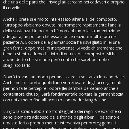
che una delle parti che i risvegliati cercano nei cadaveri è proprio
il cervello.
Anche il prete si è molto interessato all'analisi del composto.
Purtroppo abbiamo dovuto interrompere rapidamente l'analisi
della sostanza. Un po' perché non abbiamo la strumentazione
adeguata, un po' perché essa induce reazioni molto forti nel
paziente A. L'odore della garmanbozia ha risvegliato in lei una
gran fame, dopo mesi di inappetenza. Si vede chiaramente che
tiene a stento a freno l'istinto di nutrirsi del composto. Mi ha
anche detto che si rende però conto che sarebbe molto
sbagliato farlo.
Dovrò trovare un modo per analizzare la sostanza lontano da lei.
Anche nel trasporto quotidiano vorrei usare degli accorgimenti
per non farle percepire l'odore (lei sembra percepirlo anche a
contenitore chiuso). Sarà fondamentale portare la garmanbozia
con noi almeno fino all'incontro con madre Magdalene.
Lungo la strada abbiamo fronteggiato dei ragni kreepar che ci
sono piombati addosso dalle fronde degli alberi. Il paladino è
rimasto ferito proprio mentre interveniva per proteggermi. Il
morso ha inoculato del veleno molto doloroso, ma con il prete