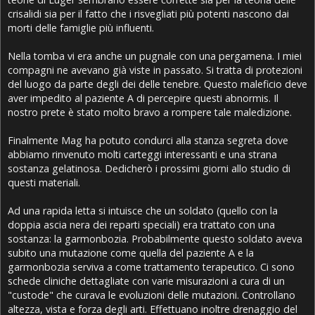
crisalidi sia per il fatto che i risvegliati più potenti nascono dai
morti delle famiglie più influenti.
Nella tomba vi era anche un pugnale con una pergamena. I miei
compagni ne avevano già viste in passato. Si tratta di protezioni
del luogo da parte degli dei delle tenebre. Questo maleficio deve
aver impedito al paziente A di percepire questi abnormis. Il
nostro prete è stato molto bravo a rompere tale maledizione.
Finalmente Mag ha potuto condurci alla stanza segreta dove
abbiamo rinvenuto molti carteggi interessanti e una strana
sostanza gelatinosa. Dedicherò i prossimi giorni allo studio di
questi materiali.
Ad una rapida letta si intuisce che un soldato (quello con la
doppia ascia nera dei reparti speciali) era trattato con una
sostanza: la garmonbozia. Probabilmente questo soldato aveva
subito una mutazione come quella del paziente A e la
garmonbozia serviva a come trattamento terapeutico. Ci sono
schede cliniche dettagliate con varie misurazioni a cura di un
"custode" che curava le evoluzioni delle mutazioni. Controllano
altezza, vista e forza degli arti. Effettuano inoltre drenaggio del