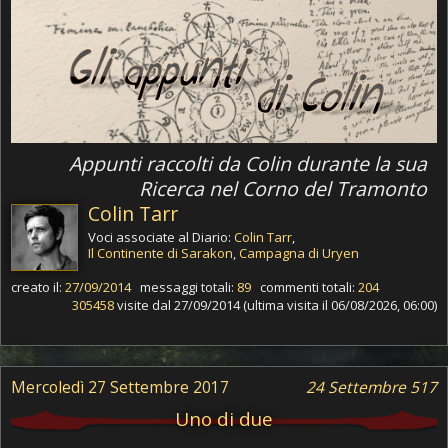
Appunti raccolti da Colin durante la sua
Ricerca nel Corno del Tramonto
Colin Tarr
Voci associate al Diario:
Colin Tarr
,
Il Continente di Sarakon
,
Campagna di Uryen
creato il:
27/09/2014
messaggi totali:
89
commenti totali:
204
305458
visite dal 27/09/2014 (ultima visita il 06/08/2026, 06:00)
Mercoledì 27 Settembre 2017
24 Settembre 517
Uno di due