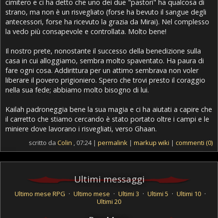
cimitero e ci ha detto che uno dei due "pastori" ha qualcosa di
strano, ma non è un risvegliato (forse ha bevuto il sangue degli
antecessori, forse ha ricevuto la grazia da Mirai). Nel complesso
la vedo più consapevole e controllata. Molto bene!
Il nostro prete, nonostante il successo della benedizione sulla
casa in cui alloggiamo, sembra molto spaventato. Ha paura di
fare ogni cosa. Addirittura per un attimo sembrava non voler
liberare il povero prigioniero. Spero che trovi presto il coraggio
nella sua fede; abbiamo molto bisogno di lui.
Kailah padroneggia bene la sua magia e ci ha aiutati a capire che
il carretto che stiamo cercando è stato portato oltre i campi e le
miniere dove lavorano i risvegliati, verso Ghaan.
scritto da
Colin
, 07:24 |
permalink
|
markup wiki
|
commenti (0)
Ultimi messaggi
Ultimo mese RPG
·
Ultimo mese
·
Ultimi 3
·
Ultimi 5
·
Ultimi 10
·
Ultimi 20