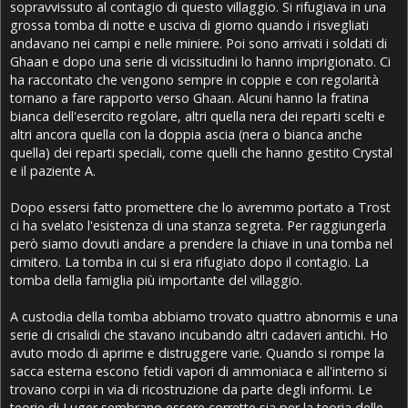
sopravvissuto al contagio di questo villaggio. Si rifugiava in una
grossa tomba di notte e usciva di giorno quando i risvegliati
andavano nei campi e nelle miniere. Poi sono arrivati i soldati di
Ghaan e dopo una serie di vicissitudini lo hanno imprigionato. Ci
ha raccontato che vengono sempre in coppie e con regolarità
tornano a fare rapporto verso Ghaan. Alcuni hanno la fratina
bianca dell'esercito regolare, altri quella nera dei reparti scelti e
altri ancora quella con la doppia ascia (nera o bianca anche
quella) dei reparti speciali, come quelli che hanno gestito Crystal
e il paziente A.
Dopo essersi fatto promettere che lo avremmo portato a Trost
ci ha svelato l'esistenza di una stanza segreta. Per raggiungerla
però siamo dovuti andare a prendere la chiave in una tomba nel
cimitero. La tomba in cui si era rifugiato dopo il contagio. La
tomba della famiglia più importante del villaggio.
A custodia della tomba abbiamo trovato quattro abnormis e una
serie di crisalidi che stavano incubando altri cadaveri antichi. Ho
avuto modo di aprirne e distruggere varie. Quando si rompe la
sacca esterna escono fetidi vapori di ammoniaca e all'interno si
trovano corpi in via di ricostruzione da parte degli informi. Le
teorie di Luger sembrano essere corrette sia per la teoria delle