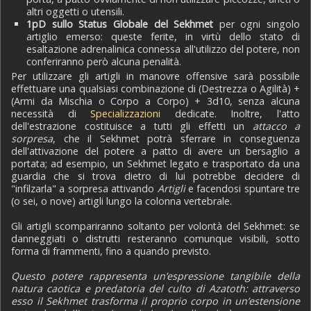
altri oggetti o utensili.
1pD sullo Status Globale del Sekhmet
per ogni singolo
artiglio emerso: queste ferite, in virtù dello stato di
esaltazione adrenalinica connessa all'utilizzo del potere, non
conferiranno però alcuna penalità.
Per utilizzare gli artigli in manovre offensive sarà possibile
effettuare una qualsiasi combinazione di (Destrezza o Agilità) +
(Armi da Mischia o Corpo a Corpo) + 3d10, senza alcuna
necessità di
Specializzazioni
dedicate. Inoltre, l'atto
dell'estrazione costituisce a tutti gli effetti un
attacco a
sorpresa
, che il Sekhmet potrà sferrare in conseguenza
dell'attivazione del potere a patto di avere un bersaglio a
portata; ad esempio, un Sekhmet legato e trasportato da una
guardia che si trova dietro di lui potrebbe decidere di
"infilzarla" a sorpresa attivando
Artigli
e facendosi spuntare tre
(o sei, o nove) artigli lungo la colonna vertebrale.
Gli artigli scompariranno soltanto per volontà del Sekhmet: se
danneggiati o distrutti resteranno comunque visibili, sotto
forma di frammenti, fino a quando previsto.
Questo potere rappresenta un’espressione tangibile della
natura caotica e predatoria del culto di Azatoth: attraverso
esso il Sekhmet trasforma il proprio corpo in un’estensione