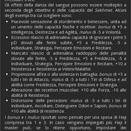
Gli effetti della danza del sangue possono essere molteplici a
seconda degli obiettivi e delle capacità del
Sekhmet
. Alcuni
degli esempi tra cui scegliere sono:
Piacevole sensazione di stordimento e benessere, unita ad
un umento delle capacità fisiche e ricettive:
bonus
di +5 a
Intelligenza, Destrezza e ad Agilità,
malus
di -5 a Volontà.
Eccessivo rilascio di adrenalina: capacità di ignorare i primi 5
pD dovuti alle ferite subite, +5 a Freddezza, -5 a
Individuare, Strategia, Percepire Emozioni e Recitare.
Mancato rilascio di adrenalina: raddoppio delle penalità
dovute alle ferite, -5 a Freddezza, +5 a Freddezza, -5 a
Individuare, Strategia, Percepire Emozioni e Recitare, +10 a
Resistenza e Resistenza ai Veleni/Malattie.
Propensione all'ira o alla violenza in battaglia:
bonus
di +5 a
tutti i tiri di Attacco,
malus
di -5 a tutti i Tiri di Difesa e ad
abilità come Freddezza, Percepire Emozioni e Strategia.
Alterazione dei recettori muscolari: +10 alla Forza, -10 alle
abilità di Resistenza.
Distorsione delle percezioni:
malus
di -5 a tutti i tiri di
Individuare, Ascoltare, Distinguere Odori e Sapori,
bonus
di
+10 alle abilità di resistenza.
I
bonus
e i
malus
riportati sono pensati per una spesa di Haji
compresa tra 1 e 3. In caso vengano impiegati più Haji il
master può, se lo ritiene opportuno, impostare dei