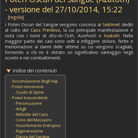
- versione del 27/10/2014, 15:22
[
regola
]
I Poteri Oscuri del Sangue vengono concessi ai
Sekhmet
dediti
al culto del
Caos Primitivo
, la cui principale manifestazione è
nota con i nomi di
Ahz-Ar-Toth
,
Azathoth
o
Azatoth
. Nella
maggior parte dei casi sono volti a infliggere dolore, ferite e
menomazioni ai danni delle vittime su cui vengono scagliati,
fornendo a chi ne è dotato un significativo vantaggio negli
scontri e nei combattimenti.
indice dei contenuti
-
Accumulazione degli Haji
-
Poteri immanenti
-
Scudo di Spine
-
Poteri trascendenti
-
Persecuzione
-
Artigli
-
Melodie del Caos
-
Cono del Massacro
-
Assorbimento Entropico
-
Rigenerazione
-
Danza del Sangue