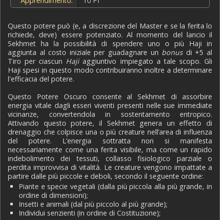
Apprendimento:
10 PI
Questo potere può (e, a discrezione del Master e se la ferita lo
richiede, deve) essere potenziato. Al momento del lancio il
Sekhmet ha la possibilità di spendere uno o più Haji in
aggiunta al costo iniziale per guadagnare un
bonus
di +5 al
Tiro per ciascun
Haji
aggiuntivo impiegato a tale scopo. Gli
Haji spesi in questo modo contribuiranno inoltre a determinare
l'efficacia del potere.
Questo Potere Oscuro consente al Sekhmet di assorbire
energia vitale dagli esseri viventi presenti nelle sue immediate
vicinanze, convertendola in sostentamento entropico.
Attivando questo potere, il Sekhmet genera un effetto di
drenaggio che colpisce una o più creature nell’area di influenza
del potere. L’energia sottratta non si manifesta
necessariamente come una ferita visibile, ma come un rapido
indebolimento dei tessuti, collasso fisiologico parziale o
perdita improvvisa di vitalità. Le creature vengono impattate a
partire dalle più piccole e deboli, secondo il seguente ordine:
Piante e specie vegetali (dalla più piccola alla più grande, in
ordine di dimensioni);
Insetti e animali (dal più piccolo al più grande);
Individui senzienti (in ordine di Costituzione);