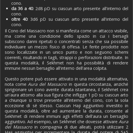
cono.
da 36 a 40
: 2d8 pD su ciascun arto presente all'interno del
cono.
oltre 40
: 3d6 pD su ciascun arto presente all'interno del
cono.
Il Cono del Massacro non si manifesta come un attacco visibile,
ma come una condizione dello spazio in cui i bersagli
subiscono danni ripetuti o concentrati senza che sia possibile
individuare un mezzo fisico di offesa. Le ferite prodotte non
sono localizzate in un unico punto e non seguono schemi
coerenti, risultando in tagli, strappi o perforazioni distribuite. In
questa modalità, il Sekhmet non ha possibilità di rendere
immune nessun bersaglio all'interno dell'area colpita.
Questo potere può essere attivato in una modalità alternativa,
nota come
Aura del Massacro
: in questa circostanza, anziché
sprigionare un cono avente durata istantanea, il Sekhmet crea
un'aura attorno alla sua figura che infligge 1 pD su ciascun arto
a chiunque si trovi presente all'interno del cono, con la sola
eccezione di sé stesso. Ciascun Haji aggiuntivo investito in
questa modalità, oltre ad aumentare la durata, consente al
Sekhmet di rendere immuni agli effetti dell'aura un bersaglio
aggiuntivo. Ad esempio, un Sekhmet che dovesse attivare
Aura
del Massacro
in compagnia di due alleati, potrà utilizzare 2
Haji aggiuntivi per incrementare la durata del potere di 5+5