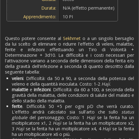
Durata:
N/A (effetto permanente)
Apprendimento:
10 PI
Questo potere consente al
Sekhmet
o a un singolo bersaglio
da lui scelto di eliminare o ridurre l'effetto di veleni, malattie,
ferite e infezioni effettuando un Tiro di Volontà +
Determinazione + 3d10. La difficoltà e i costi necessari per
l'attivazione variano a seconda delle dimensioni della ferita e/o
della gravità dell'infezione a seconda di quanto descritto dalla
seguente tabella:
veleni
. Difficoltà: da 50 a 90, a seconda della potenza del
veleno e della quantità inoculata. Costo: 1-2
Haji
.
malattie
e
infezioni
. Difficoltà: da 60 a 100, a seconda della
gravità della malattia, delle condizioni di salute del malato e
dello stadio della malattia.
ferite
. Difficoltà: 50 +5 per ogni pD che verrà curato.
L'effetto andrà calcolato sia sull'arto che sullo
status
globale
del personaggio. Costo: 1
Haji
se la ferita ha un
moltiplicatore x1, 2
Haji
se la ferita ha un moltiplicatore x2,
3
Haji
se la ferita ha un moltiplicatore x4, 4
Haji
se la ferita
ha un moltiplicatore x6 o più.