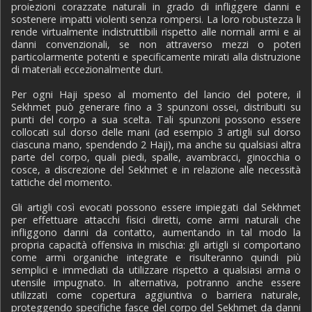
proiezioni corazzate naturali in grado di infliggere danni e
sostenere impatti violenti senza rompersi. La loro robustezza li
rende virtualmente indistruttibili rispetto alle normali armi e ai
danni convenzionali, se non attraverso mezzi o poteri
particolarmente potenti e specificamente mirati alla distruzione
di materiali eccezionalmente duri.
Per ogni Haji speso al momento del lancio del potere, il
Sekhmet può generare fino a 3 spunzoni ossei, distribuiti su
punti del corpo a sua scelta. Tali spunzoni possono essere
collocati sul dorso delle mani (ad esempio 3 artigli sul dorso
ciascuna mano, spendendo 2 Haji), ma anche su qualsiasi altra
parte del corpo, quali piedi, spalle, avambracci, ginocchia o
cosce, a discrezione del Sekhmet e in relazione alle necessità
tattiche del momento.
Gli artigli così evocati possono essere impiegati dal Sekhmet
per effettuare attacchi fisici diretti, come armi naturali che
infliggono danni da contatto, aumentando in tal modo la
propria capacità offensiva in mischia: gli artigli si comportano
come armi organiche integrate e risulteranno quindi più
semplici e immediati da utilizzare rispetto a qualsiasi arma o
utensile impugnato. In alternativa, potranno anche essere
utilizzati come copertura aggiuntiva o barriera naturale,
proteggendo specifiche fasce del corpo del Sekhmet da danni