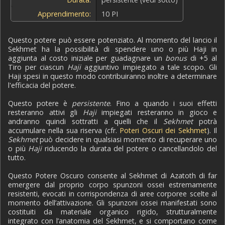
Apprendimento:
10 PI
Questo potere può essere potenziato. Al momento del lancio il
Sekhmet ha la possibilità di spendere uno o più Haji in
aggiunta al costo iniziale per guadagnare un
bonus
di +5 al
Tiro per ciascun
Haji
aggiuntivo impiegato a tale scopo. Gli
Haji spesi in questo modo contribuiranno inoltre a determinare
l'efficacia del potere.
Questo potere è
persistente
. Fino a quando i suoi effetti
resteranno attivi gli
Haji
impiegati resteranno in gioco e
andranno quindi sottratti a quelli che il
Sekhmet
potrà
accumulare nella sua riserva (cfr.
Poteri Oscuri dei Sekhmet
). Il
Sekhmet
può decidere in qualsiasi momento di recuperare uno
o più
Haji
riducendo la durata del potere o cancellandolo del
tutto.
Questo Potere Oscuro consente al Sekhmet di Azatoth di far
emergere dal proprio corpo spunzoni ossei estremamente
resistenti, evocati in corrispondenza di aree corporee scelte al
momento dell’attivazione. Gli spunzoni ossei manifestati sono
costituiti da materiale organico rigido, strutturalmente
integrato con l’anatomia del Sekhmet, e si comportano come