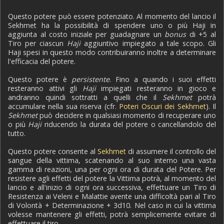
Questo potere può essere potenziato. Al momento del lancio il
Sekhmet ha la possibilità di spendere uno o più Haji in
aggiunta al costo iniziale per guadagnare un
bonus
di +5 al
Tiro per ciascun
Haji
aggiuntivo impiegato a tale scopo. Gli
Haji spesi in questo modo contribuiranno inoltre a determinare
l'efficacia del potere.
Questo potere è
persistente
. Fino a quando i suoi effetti
resteranno attivi gli
Haji
impiegati resteranno in gioco e
andranno quindi sottratti a quelli che il
Sekhmet
potrà
accumulare nella sua riserva (cfr.
Poteri Oscuri dei Sekhmet
). Il
Sekhmet
può decidere in qualsiasi momento di recuperare uno
o più
Haji
riducendo la durata del potere o cancellandolo del
tutto.
Questo potere consente al
Sekhmet
di assumere il controllo del
sangue della vittima, scatenando al suo interno una vasta
gamma di reazioni, una per ogni ora di durata del Potere. Per
resistere agli effetti del potere la Vittima potrà, al momento del
lancio e all'inizio di ogni ora successiva, effettuare un Tiro di
Resistenza ai Veleni e Malattie avente una difficoltà pari al Tiro
di Volontà + Determinazione + 3d10. Nel caso in cui la vittima
volesse mantenere gli effetti, potrà semplicemente evitare di
effettuare il tiro.