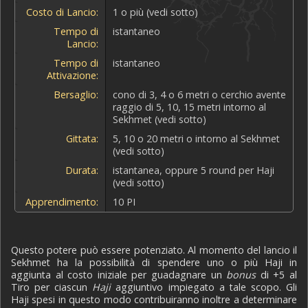
Costo di Lancio:
1 o più (vedi sotto)
Tempo di
istantaneo
Lancio:
Tempo di
istantaneo
Attivazione:
Bersaglio:
cono di 3, 4 o 6 metri o cerchio avente
raggio di 5, 10, 15 metri intorno al
Sekhmet (vedi sotto)
Gittata:
5, 10 o 20 metri o intorno al Sekhmet
(vedi sotto)
Durata:
istantanea, oppure 5 round per Haji
(vedi sotto)
Apprendimento:
10 PI
Questo potere può essere potenziato. Al momento del lancio il
Sekhmet ha la possibilità di spendere uno o più Haji in
aggiunta al costo iniziale per guadagnare un
bonus
di +5 al
Tiro per ciascun
Haji
aggiuntivo impiegato a tale scopo. Gli
Haji spesi in questo modo contribuiranno inoltre a determinare