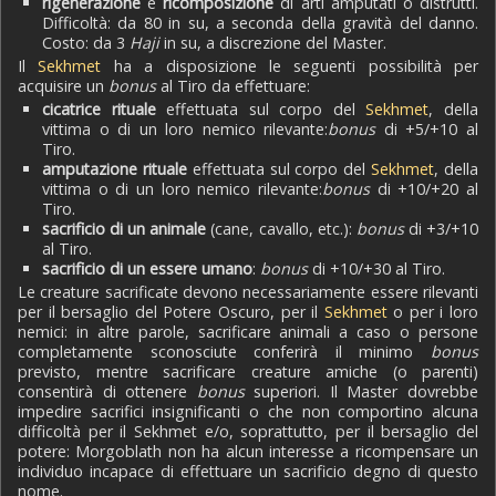
rigenerazione
e
ricomposizione
di arti amputati o distrutti.
Difficoltà: da 80 in su, a seconda della gravità del danno.
Costo: da 3
Haji
in su, a discrezione del Master.
Il
Sekhmet
ha a disposizione le seguenti possibilità per
acquisire un
bonus
al Tiro da effettuare:
cicatrice rituale
effettuata sul corpo del
Sekhmet
, della
vittima o di un loro nemico rilevante:
bonus
di +5/+10 al
Tiro.
amputazione rituale
effettuata sul corpo del
Sekhmet
, della
vittima o di un loro nemico rilevante:
bonus
di +10/+20 al
Tiro.
sacrificio di un animale
(cane, cavallo, etc.):
bonus
di +3/+10
al Tiro.
sacrificio di un essere umano
:
bonus
di +10/+30 al Tiro.
Le creature sacrificate devono necessariamente essere rilevanti
per il bersaglio del Potere Oscuro, per il
Sekhmet
o per i loro
nemici: in altre parole, sacrificare animali a caso o persone
completamente sconosciute conferirà il minimo
bonus
previsto, mentre sacrificare creature amiche (o parenti)
consentirà di ottenere
bonus
superiori. Il Master dovrebbe
impedire sacrifici insignificanti o che non comportino alcuna
difficoltà per il Sekhmet e/o, soprattutto, per il bersaglio del
potere: Morgoblath non ha alcun interesse a ricompensare un
individuo incapace di effettuare un sacrificio degno di questo
nome.