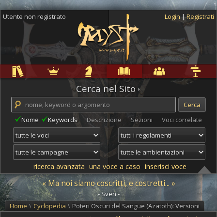
Utente non registrato
Login
|
Registrati
Regole
Ambientazioni
Campagne
Cyclopedia
Community
Altro
Cerca nel Sito
Nome
Keywords
Descrizione
Sezioni
Voci correlate
ricerca avanzata
una voce a caso
inserisci voce
« Ma noi siamo coscritti, e costretti... »
- Sven -
Home
\
Cyclopedia
\
Poteri Oscuri del Sangue (Azatoth): Versioni