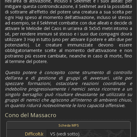
nell'area di attivazione, incluso il Sekhmet e i suoi alleati: per
mitigare questa controindicazione, il Sekhmet avrà la possibilità
di sottrarre all'effetto del potere una creatura a sua scelta per
ogni Haji speso al momento dell'attivazione, incluso sé stesso:
ad esempio, se il Sekhmet combatte con due alleati e decide di
attivare le Melodie del Caos in un'area di 5x5x5 metri intorno a
sé, per rendere immuni sé stesso e i suoi due compagni dovrà
utilizzare 3 Haji in tutto (uno per attivare il potere e altri due per
potenziarlo). Le creature immunizzate devono essere
obbligatoriamente scelte al momento dell'attivazione e non
potranno più essere cambiate, neanche in caso di morte, fino
al termine del potere.
Questo potere è concepito come strumento di controllo
dell’area e di gestione di gruppi di avversari, utile per
spezzare formazioni, ostacolare reazioni coordinate e
indebolire progressivamente i nemici senza ricorrere a un
singolo bersaglio: può risultare devastante se utilizzato su
gruppi di nemici che agiscono all'interno di ambienti chiusi,
in quanto ridurrà notevolmente le loro capacità offensive.
Cono del Massacro
Scheda MPS
Difficoltà:
VS (vedi sotto)