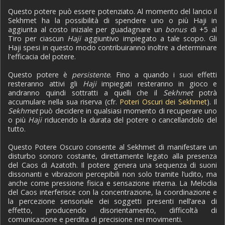
Questo potere può essere potenziato. Al momento del lancio il
Sekhmet ha la possibilità di spendere uno o più Haji in
aggiunta al costo iniziale per guadagnare un
bonus
di +5 al
Tiro per ciascun
Haji
aggiuntivo impiegato a tale scopo. Gli
Haji spesi in questo modo contribuiranno inoltre a determinare
l'efficacia del potere.
Questo potere è
persistente
. Fino a quando i suoi effetti
resteranno attivi gli
Haji
impiegati resteranno in gioco e
andranno quindi sottratti a quelli che il
Sekhmet
potrà
accumulare nella sua riserva (cfr.
Poteri Oscuri dei Sekhmet
). Il
Sekhmet
può decidere in qualsiasi momento di recuperare uno
o più
Haji
riducendo la durata del potere o cancellandolo del
tutto.
Questo Potere Oscuro consente al Sekhmet di manifestare un
disturbo sonoro costante, direttamente legato alla presenza
del Caos di Azatoth. Il potere genera una sequenza di suoni
dissonanti e vibrazioni percepibili non solo tramite l’udito, ma
anche come pressione fisica e sensazione interna. La Melodia
del Caos interferisce con la concentrazione, la coordinazione e
la percezione sensoriale dei soggetti presenti nell’area di
effetto, producendo disorientamento, difficoltà di
comunicazione e perdita di precisione nei movimenti.