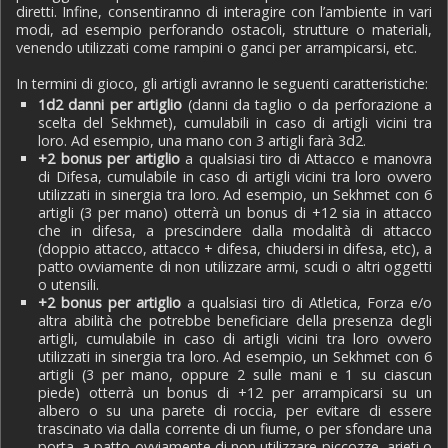
diretti. Infine, consentiranno di interagire con l’ambiente in vari
modi, ad esempio perforando ostacoli, strutture o materiali,
venendo utilizzati come rampini o ganci per arrampicarsi, etc.
In termini di gioco, gli artigli avranno le seguenti caratteristiche:
1d2 danni per artiglio
(danni da taglio o da perforazione a
scelta del Sekhmet), cumulabili in caso di artigli vicini tra
loro. Ad esempio, una mano con 3 artigli farà 3d2.
+2 bonus per artiglio
a qualsiasi tiro di Attacco e manovra
di Difesa, cumulabile in caso di artigli vicini tra loro ovvero
utilizzati in sinergia tra loro. Ad esempio, un Sekhmet con 6
artigli (3 per mano) otterrà un bonus di +12 sia in attacco
che in difesa, a prescindere dalla modalità di attacco
(doppio attacco, attacco + difesa, chiudersi in difesa, etc), a
patto ovviamente di non utilizzare armi, scudi o altri oggetti
o utensili.
+2 bonus per artiglio
a qualsiasi tiro di Atletica, Forza e/o
altra abilità che potrebbe beneficiare della presenza degli
artigli, cumulabile in caso di artigli vicini tra loro ovvero
utilizzati in sinergia tra loro. Ad esempio, un Sekhmet con 6
artigli (3 per mano, oppure 2 sulle mani e 1 su ciascun
piede) otterrà un bonus di +12 per arrampicarsi su un
albero o su una parete di roccia, per evitare di essere
trascinato via dalla corrente di un fiume, o per sfondare una
porta, a patto ovviamente di non utilizzare piccozze, arieti o