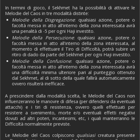
In termini di gioco, il Sekhmet ha la possibilità di attivare le
Melodie del Caos in tre modalità distinte:
Melodie della Disgregazione
: qualsiasi azione, potere o
facoltà messa in atto all'interno della zona interessata avrà
una penalità di -5 per ogni Haji investito.
Melodie della Persecuzione
: qualsiasi azione, potere o
facoltà messa in atto all'interno della zona interessata, al
momento di effettuare il Tiro di Difficoltà, potrà subire un
ritiro di dado da parte del Sekhmet per ogni Haji investito.
Melodie della Confusione
: qualsiasi azione, potere o
facoltà messa in atto all'interno della zona interessata avrà
una difficoltà minima ulteriore pari al punteggio ottenuto
dal Sekhmet, al di sotto della quale fallirà automaticamente
ovvero risulterà inefficace.
A prescindere dalla modalità scelta, le Melodie del Caos non
influenzeranno le manovre di difesa (per difendersi da eventuali
attacchi) e i tiri di resistenza, ovvero quelli effettuati per
resistere a svenimento, morte e/o eventuali effetti negativi
dovuti ad altri poteri, incantesimi, etc, i quali manterranno le
Difficoltà normalmente previste.
Le Melodie del Caos colpiscono
qualsiasi
creatura presente