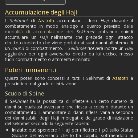
Accumulazione degli Haji
I
Sekhmet
di
Azatoth
accumulano i loro
Haji
durante il
combattimento in modo analogo a quanto previsto dalle
modalità di accumulazione
dei
Sekhmet
: potranno quindi
accumulare un
Haji
nell'istante che precede ogni attacco
diretto o indiretto che viene portato ai suoi danni all'interno di
un
round
di combattimento. Il
Sekhmet
riceverà inoltre un
Haji
aggiuntivo per ogni avversario diretto da lui ucciso, messo
fuori combattimento o altrimenti eliminato.
Poteri immanenti
Questi poteri sono concessi a tutti i Sekhmet di
Azatoth
a
prescindere dal grado di iniziazione.
Scudo di Spine
Il
Sekhmet
ha la possibilità di riflettere un certo numero di
danni su qualsiasi avversario che riesca a colpirlo durante un
combattimento. L'ammontare di danni riflessi varia a seconda
dei danni subiti, degli Haji impiegati e del grado di iniziazione
del Sekhmet secondo la seguente tabella:
Iniziato
: può spendere 1 Haji per riflettere 1 pD sullo Status
Globale dell'avversario che lo ha colpito, sottraendolo ai