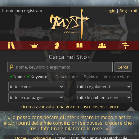
Utente non registrato
Login
|
Registrati
Regole
Ambientazioni
Campagne
Cyclopedia
Community
Altro
Cerca nel Sito
Nome
Keywords
Descrizione
Sezioni
Voci correlate
ricerca avanzata
una voce a caso
inserisci voce
« Io posso considerare di interpretare in modo elastico
alcuni punti delle mie convinzioni se dovessi credere che il
risultato finale bilancerà le cose... »
- Bohemond D'Arlac -
Home
\
Cyclopedia
\
Poteri Oscuri del Sangue (Azatoth): File