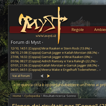
Regole
Ambien
Forum di Myst
12/10, 14:51: [Coppia] Mirai Raaken e Stern Rock (13.6%)
04/10, 21:08: [Coppia] Garruk Jagger e Kailah Morstan (68.3%)
27/06, 16:32: [Coppia] Garruk Jagger e Mirai Raaken (0%)
01/04, 08:27: [Coppia] Aidrich Ramsey e Yara Raleigh (22.2%)
07/01, 21:36: [Coppia] Kailah Morstan e Garruk Jagger (68.3%)
04/01, 04:51: [Coppia] Meera Wake e Engelhaft Todenehmer...
Vai al Forum
« In questa città è opportuno mettere un freno ai prop
Home
\
Cyclopedia
\
Risultati ricerca: Sonno