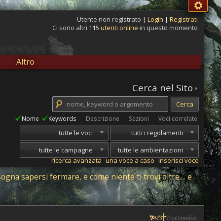
Utente non registrato
|
Login
|
Registrati
Ci sono altri
115
utenti online
in questo momento
Altro
Cerca nel Sito
Nome
Keywords
Descrizione
Sezioni
Voci correlate
tutte le voci
tutti i regolamenti
tutte le campagne
tutte le ambientazioni
ricerca avanzata
una voce a caso
inserisci voce
gna sapersi fermare, e come niente ti trovi oltre.... e