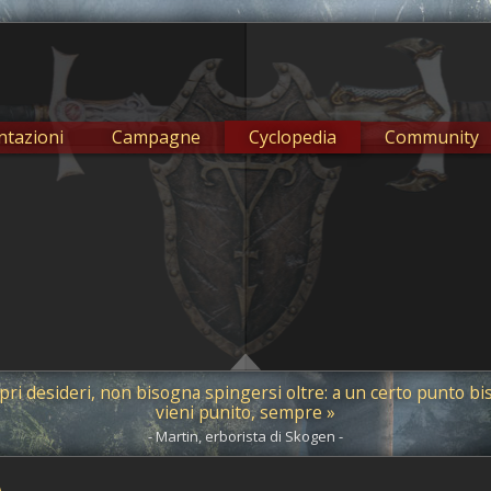
tazioni
Campagne
Cyclopedia
Community
ri desideri, non bisogna spingersi oltre: a un certo punto biso
vieni punito, sempre »
- Martin, erborista di Skogen -