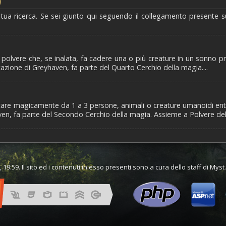
)
 tua ricerca. Se sei giunto qui seguendo il collegamento presente s
olvere che, se inalata, fa cadere una o più creature in un sonno pro
ficazione di Greyhaven, fa parte del Quarto Cerchio della magia....
 magicamente da 1 a 3 persone, animali o creature umanoidi entro i 
ven, fa parte del Secondo Cerchio della magia. Assieme a Polvere del.
 19:59. Il sito ed i contenuti in esso presenti sono a cura dello staff di Mys