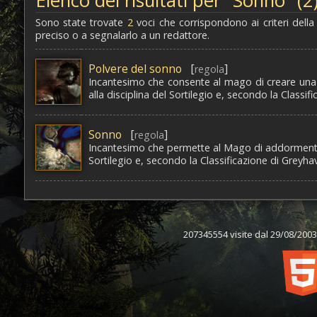
Elenco dei risultati per "Sonno" (2
Sono state trovate
2
voci che corrispondono ai criteri della
preciso o a segnalarlo a un redattore.
Polvere del sonno
[
]
regola
Incantesimo che consente al mago di creare una p
alla disciplina del Sortilegio e, secondo la Classi
Sonno
[
]
regola
Incantesimo che permette al Mago di addormentare
Sortilegio e, secondo la Classificazione di Greyha
207345554 visite dal 29/08/2003,